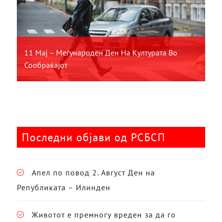
11 Мај – Меѓународен Ден На Културата Во
Сообраќајот
Последни објави од РСБСП
Апел по повод 2. Август Ден на
Републиката – Илинден
Животот е премногу вреден за да го