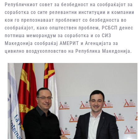
Републичкиот совет за безбедност на сообраќајот за
соработка со сите релевантни институции и компании
кои го препознаваат проблемот со безбедноста во
сообраќајот, како општествен проблем, РСБСП денес
потпиша меморандум за соработка и со СИЗ
Македонија сообраќај АМЕРИТ и Агенцијата за
цивилно воздухопловство на Република Македонија.