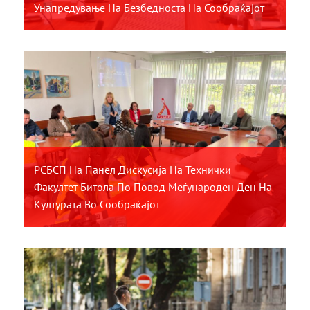
Унапредување На Безбедноста На Сообраќајот
РСБСП На Панел Дискусија На Технички
Факултет Битола По Повод Меѓународен Ден На
Културата Во Сообраќајот