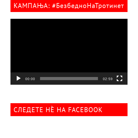
КАМПАЊА: #БезбедноНаТротинет
Видео
плејер
00:00
02:59
СЛЕДЕТЕ НÈ НА FACEBOOK