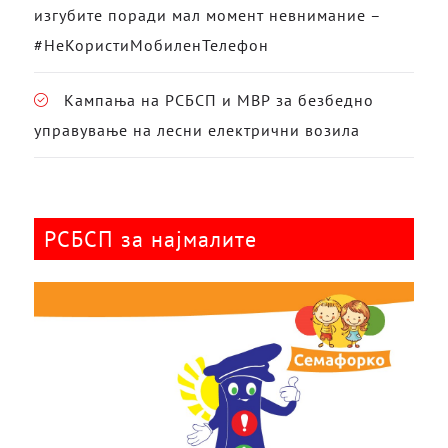
изгубите поради мал момент невнимание –
#НеКористиМобиленТелефон
Кампања на РСБСП и МВР за безбедно
управување на лесни електрични возила
РСБСП за најмалите