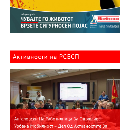
Активности на РСБСП
Ангеловски На Работилница За Одржлива
Урбана Мобилност – Дел Од Активностите За