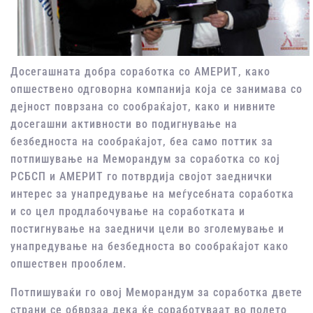
Досегашната добра соработка со АМЕРИТ, како
опшествено одговорна компанија која се занимава со
дејност поврзана со сообраќајот, како и нивните
досегашни активности во подигнување на
безбедноста на сообраќајот, беа само поттик за
потпишување на Меморандум за соработка со кој
РСБСП и АМЕРИТ го потврдија својот заеднички
интерес за унапредување на меѓусебната соработка
и со цел продлабочување на соработката и
постигнување на заедничи цели во зголемување и
унапредување на безбедноста во сообраќајот како
опшествен прооблем.
Потпишуваќи го овој Меморандум за соработка двете
страни се обврзаа дека ќе соработуваат во полето