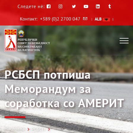
Следете нè:
Контакт:
+389 (0)2 2700 047
ALB
|
|
РСБСП потпиша
Меморандум за
соработка со АМЕРИТ
Насловна
РСБСП