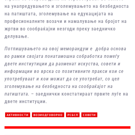
на унапредувањето и зголемувањето на безбедноста
на патиштата, зголемување на едукацијата на
професионалните возачи и намалување на бројот на
жртви во сообраќајни незгоди преку заедничко
делување.
Потпишувањето на овој меморандум е добра основа
во рамки својата понатамошна собработка помеѓу
двете инстиутиции да разменат искуства, совети и
информации во врска со позитивните пракси кои се
употребуваат и кои можат да се употребат, со цел
зголемување на безбедноста на сообраќајот на
патиштата.
– заеднички констатираат првите луѓе на
двете институции.
АКТИВНОСТИ
ВОЗИОДГОВОРНО
РСБСП
СОВЕТИ