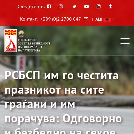
Следете нè:
Контакт:
+389 (0)2 2700 047
ALB
|
|
РСБСП им го честита
празникот на сите
граѓани и им
порачува: Одговорно
и безбедно на секое