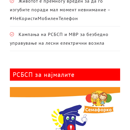
Животот е премногу вреден за да го
изгубите поради мал момент невнимание –
#НеКористиМобиленТелефон
Кампања на РСБСП и МВР за безбедно
управување на лесни електрични возила
РСБСП за најмалите