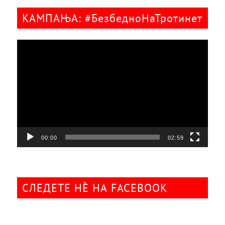
КАМПАЊА: #БезбедноНаТротинет
Видео
плејер
00:00
02:59
СЛЕДЕТЕ НÈ НА FACEBOOK