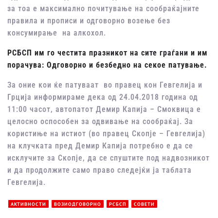
за тоа е максимално почитување на сообраќајните
правила и прописи и одговорно возење без
консумирање на алкохол.
РСБСП им го честита празникот на сите граѓани и им
порачува: Одговорно и безбедно на секое патување.
За оние кои ќе патуваат во правец кон Гевгелија и
Грција информираме дека од 24.04.2018 година од
11:00 часот, автопатот Демир Капија – Смоквица е
целосно оспособен за одвивање на сообраќај. За
користиње на истиот (во правец Скопје – Гевгелија)
на клучката пред Демир Капија потребно е да се
исклучите за Скопје, да се спуштите под надвозникот
и да продолжите само право следејќи ја таблата
Гевгелија.
АКТИВНОСТИ
ВОЗИОДГОВОРНО
РСБСП
СОВЕТИ