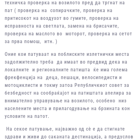
техничка проверка на возилото пред да тргнат на
пат ( проверка на сопирачките, проверка на
притисокот на воздухот во гумите, проверка на
исправноста на светлата, замена на брисачите,
проверка на маслото во моторот, проверка на сетот
за прва помош, итн. )
Оние кои патуваат на поблиските излетнички места
задолжително треба да имаат во предвид дека на
локалните и регионалните патишта ќе има голема
фрекфенција на деца, пешаци, велосипедисти и
мотоциклисти и токму затоа Републичкиот совет за
безбедност на сообраќајот на патиштата апелира за
внимателно управување на возилото, особено низ
населените места и прилагодување на брзината кон
условите на патот.
На секое патување, најважно од сѐ е да стигнате
здрави и живи до саканата дестинација, а предуслов