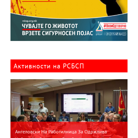
Активности на РСБСП
Ангеловски На Работилница За Одржлива