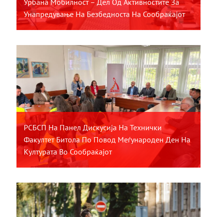
Урбана Мобилност – Дел Од Активностите За
Унапредување На Безбедноста На Сообраќајот
РСБСП На Панел Дискусија На Технички
Факултет Битола По Повод Меѓународен Ден На
Културата Во Сообраќајот