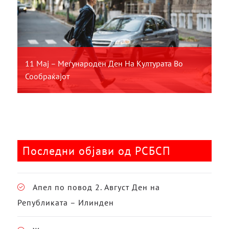
11 Мај – Меѓународен Ден На Културата Во
Сообраќајот
Последни објави од РСБСП
Апел по повод 2. Август Ден на
Републиката – Илинден