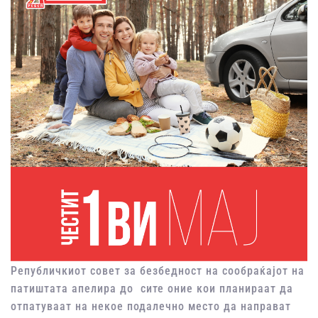
Републичкиот совет за безбедност на сообраќајот на
патиштата апелира до сите оние кои планираат да
отпатуваат на некое подалечно место да направат