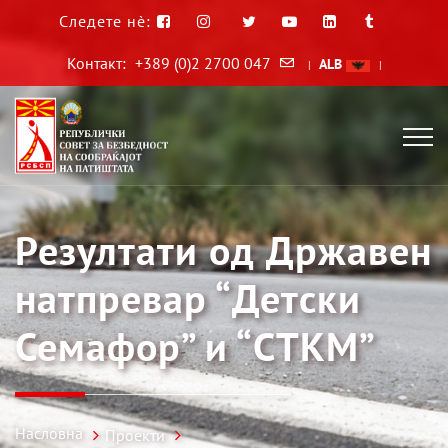
Следете нè:
Контакт:
+389 (0)2 2700 047
ALB
|
|
Резултати од Државен
натпревар “Детски
Семафор” и “СТКМ”
Насловна
Проекти