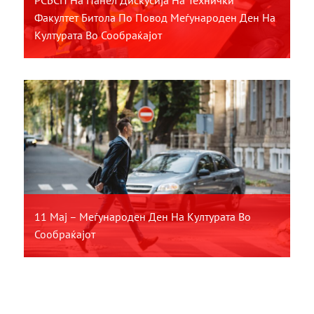
РСБСП На Панел Дискусија На Технички
Факултет Битола По Повод Меѓународен Ден На
Културата Во Сообраќајот
11 Мај – Меѓународен Ден На Културата Во
Сообраќајот