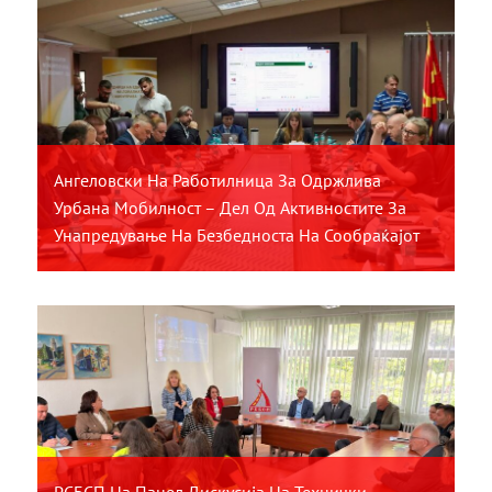
Ангеловски На Работилница За Одржлива
Урбана Мобилност – Дел Од Активностите За
Унапредување На Безбедноста На Сообраќајот