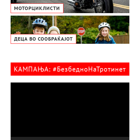
МОТОРЦИКЛИСТИ
ДЕЦА ВО СООБРАЌАЈОТ
КАМПАЊА: #БезбедноНаТротинет
Видео
плејер