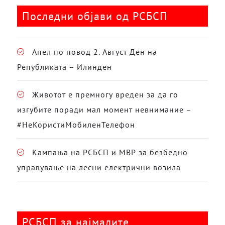
Последни објави од РСБСП
Апел по повод 2. Август Ден на
Републиката – Илинден
Животот е премногу вреден за да го
изгубите поради мал момент невнимание –
#НеКористиМобиленТелефон
Кампања на РСБСП и МВР за безбедно
управување на лесни електрични возила
РСБСП за најмалите