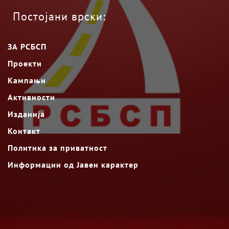
Постојани врски:
ЗА РСБСП
Проекти
Кампањи
Активности
Изданија
Контакт
Политика за приватност
Информации од Јавен карактер