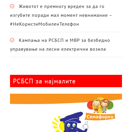
Животот е премногу вреден за да го
изгубите поради мал момент невнимание –
#НеКористиМобиленТелефон
Кампања на РСБСП и МВР за безбедно
управување на лесни електрични возила
РСБСП за најмалите