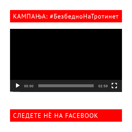
КАМПАЊА: #БезбедноНаТротинет
Видео
плејер
00:00
02:59
СЛЕДЕТЕ НÈ НА FACEBOOK