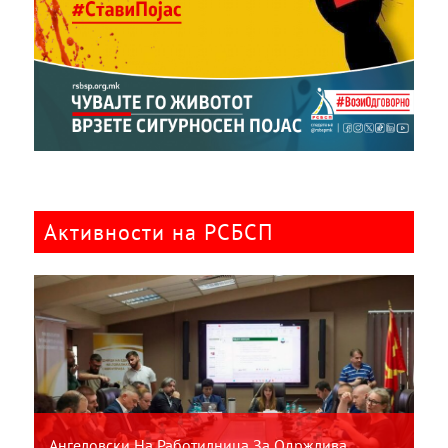
Активности на РСБСП
Ангеловски На Работилница За Одржлива