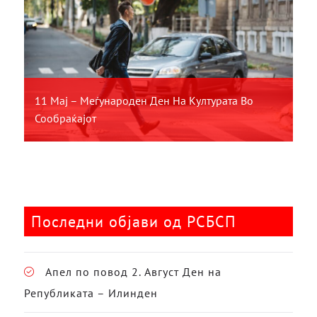
11 Мај – Меѓународен Ден На Културата Во
Сообраќајот
Последни објави од РСБСП
Апел по повод 2. Август Ден на
Републиката – Илинден