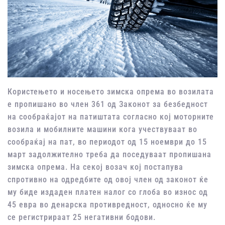
Користењето и носењето зимска опрема во возилата
е пропишано во член 361 од Законот за безбедност
на сообраќајот на патиштата согласно кој моторните
возила и мобилните машини кога учествуваат во
сообраќај на пат, во периодот од 15 ноември до 15
март задолжително треба да поседуваат пропишана
зимска опрема. На секој возач кој постапува
спротивно на одредбите од овој член од законот ќе
му биде издаден платен налог со глоба во износ од
45 евра во денарска противредност, односно ќе му
се регистрираат 25 негативни бодови.