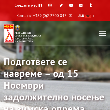
Следете нè:
Контакт:
+389 (0)2 2700 047
ALB
|
|
Подгответе се
навреме – од 15
Ноември
задолжително носење
на зимска опрема