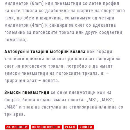
милиметри (6mm) или пневматици со летен профил
на сите тркала со длабочина на шарите на слојот што
гази, по обем и широчина, со минимум од четири
милиметри (4mm) и синџири за снег со адекватна
големина за погонските тркала или други соодветни
помагала;
Автобуси и товарни моторни возила
кои поради
технички причини не можат да постават синџири за
снег на погонските тркала, потребно е да имаат
зимски пневматици на погонските тркала, и: –
прирачен алат – лопата.
Зимски пневматици
се оние пневматици кои на
својата бочна страна имаат ознака: „MS“, „M+S“,
„M&S“ и знак на снегулка на стилизирана планина со
три врва.
АКТИВНОСТИ
ВОЗИОДГОВОРНО
РСБСП
СОВЕТИ