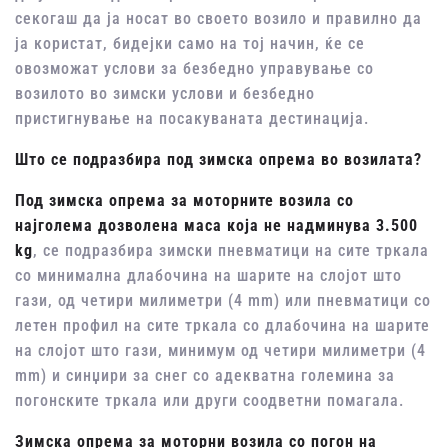
секогаш да ја носат во своето возило и правилно да
ја користат, бидејки само на тој начин, ќе се
овозможат услови за безбедно управување со
возилото во зимски услови и безбедно
пристигнување на посакуваната дестинација.
Што се подразбира под зимска опрема во возилата?
Под зимска опрема за моторните возила со
најголема дозволена маса која не надминува 3.500
kg
, се подразбира зимски пневматици на сите тркала
со минимална длабочина на шарите на слојот што
гази, од четири милиметри (4 mm) или пневматици со
летен профил на сите тркала со длабочина на шарите
на слојот што гази, минимум од четири милиметри (4
mm) и синџири за снег со адекватна големина за
погонските тркала или други соодветни помагала.
Зимска опрема за моторни возила со погон на