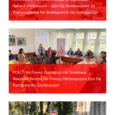
Урбана Мобилност – Дел Од Активностите За
Унапредување На Безбедноста На Сообраќајот
РСБСП На Панел Дискусија На Технички
Факултет Битола По Повод Меѓународен Ден На
Културата Во Сообраќајот