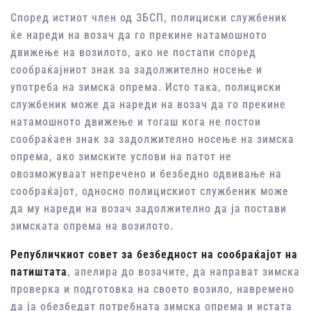
Според истиот член од ЗБСП, полициски службеник
ќе нареди на возач да го прекине натамошното
движење на возилото, ако не постапи според
сообраќајниот знак за задолжително носење и
употреба на зимска опрема. Исто така, полициски
службеник може да нареди на возач да го прекине
натамошното движење и тогаш кога не постои
сообраќаен знак за задолжително носење на зимска
опрема, ако зимските услови на патот не
овозможуваат непречено и безбедно одвивање на
сообраќајот, односно полицискиот службеник може
да му нареди на возач задолжително да ја постави
зимската опрема на возилото.
Републичкиот совет за безбедност на сообраќајот на
патиштата
, апелира до возачите, да направат зимска
проверка и подготовка на своето возило, навремено
да ја обезбедат потребната зимска опрема и истата