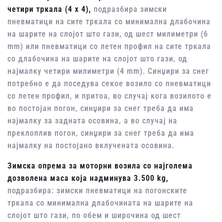
четири тркала (4 х 4),
подразбира зимски
пневматици на сите тркала со минимална длабочина
на шарите на слојот што гази, од шест милиметри (6
mm) или пневматици со летен профил на сите тркала
со длабочина на шарите на слојот што гази, од
најмалку четири милиметри (4 mm). Синџири за снег
потребно е да поседува секое возило со пневматици
со летен профил, и притоа, во случај кога возилото е
во постојан погон, синџири за снег треба да има
најмалку за задната осовина, а во случај на
преклоплив погон, синџири за снег треба да има
најмалку на постојано вклучената осовина.
Зимска опрема за моторни возила со најголема
дозволена маса која надминува 3.500 kg,
подразбира: зимски пневматици на погонските
тркала со минимална длабочината на шарите на
слојот што гази, по обем и широчина од шест