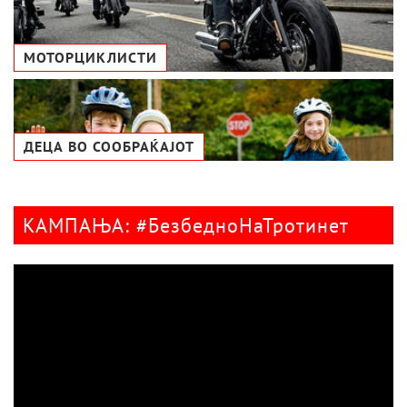
МОТОРЦИКЛИСТИ
ДЕЦА ВО СООБРАЌАЈОТ
КАМПАЊА: #БезбедноНаТротинет
Видео
плејер