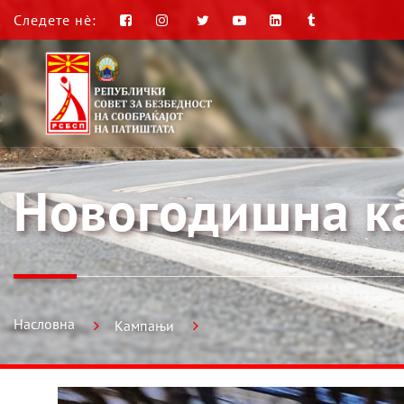
Следете нè:
Новогодишна к
Насловна
Кампањи