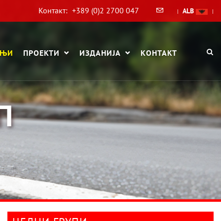
Контакт:
+389 (0)2 2700 047
ALB
|
|
АЊИ
ПРОЕКТИ
ИЗДАНИЈА
КОНТАКТ
П