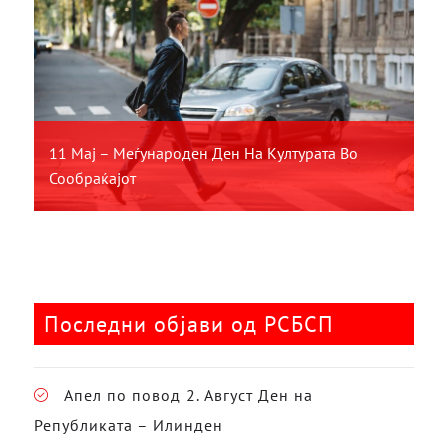
11 Мај – Меѓународен Ден На Културата Во
Сообраќајот
Последни објави од РСБСП
Апел по повод 2. Август Ден на
Републиката – Илинден