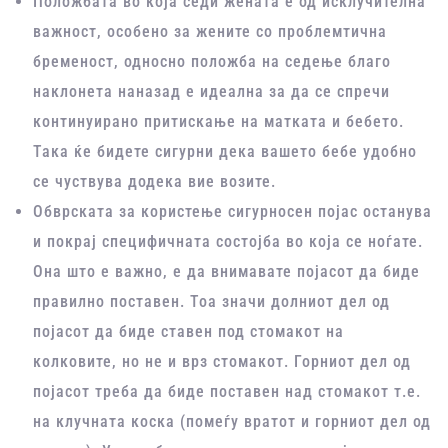
Положбата во која седи жената е од исклучителна
важност, особено за жените со проблемтична
бременост, односно положба на седење благо
наклонета наназад е идеална за да се спречи
континуирано притискање на матката и бебето.
Така ќе бидете сигурни дека вашето бебе удобно
се чуствува додека вие возите.
Обврската за користење сигурносен појас останува
и покрај специфичната состојба во која се ноѓате.
Она што е важно, е да внимавате појасот да биде
правилно поставен. Тоа значи долниот дел од
појасот да биде ставен под стомакот на
колковите, но не и врз стомакот. Горниот дел од
појасот треба да биде поставен над стомакот т.е.
на клучната коска (помеѓу вратот и горниот дел од