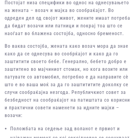
Постојат низа специфики во однос на однесувањето
на жената – возач и мајка во сообраќајот. Во
одреден дел од својот живот, жените имаат потреба
да бидат возачи или патници и покрај тоа што се
наоѓаат во блажена состојба, односно бременост.
Во ваква состојба, жената како возач мора да знае
како да се однесува во сообрќајот и како да го
заштитити своето бебе. Генерално, бебето добро е
заштитено во мајчиниот стомак, но кога возите или
патувате со автомобил, потребно е да направите сѐ
што е во ваша моќ за да го заштититите доколку се
случи сообраќајна незгода. Републичкиот совет за
безбедност на сообраќајот на патиштата со корисни
и практични совети наменети за идните мајки –
возачи:
Положбата на седење зад воланот е првиот и
најважен момент со кој секојдневно се соочуваат