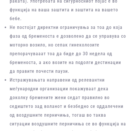
раката). Употребата на сигурносниот појас е во
функција на ваша заштита и заштита на вашето
бебе.
Не постојат директни ограничувња за тоа до која
фаза од бременоста е дозволено да се управува со
моторно возило, но сепак гинеколозите
препорачувааат тоа да биде до 30 недела од
бременоста, а ако возите на подолги дестинации
да правите почести паузи.
Истражувањата направени од релевантни
меѓународни организации покажуваат дека
доколку бремените жени седат правилно во
седиштето зад воланот и безбедно се оддалечени
од воздушните перничиња, тогаш во таква
ситуации воздушните перничиња се во функција на