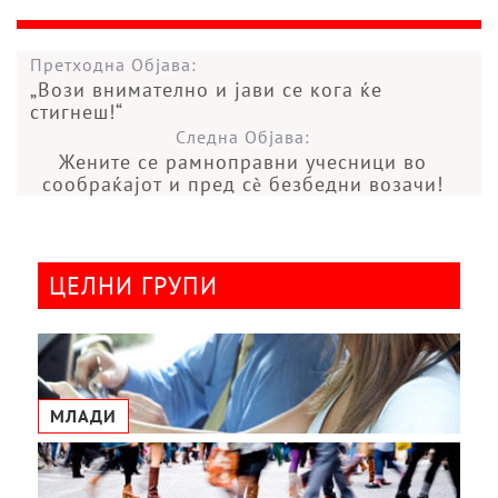
Претходна Објава:
„Вози внимателно и јави се кога ќе
стигнеш!“
Следна Објава:
Жените се рамноправни учесници во
сообраќајот и пред сѐ безбедни возачи!
ЦЕЛНИ ГРУПИ
МЛАДИ