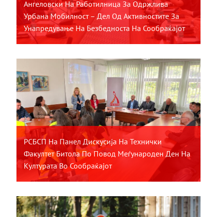
Ангеловски На Работилница За Одржлива
Урбана Мобилност – Дел Од Активностите За
Унапредување На Безбедноста На Сообраќајот
РСБСП На Панел Дискусија На Технички
Факултет Битола По Повод Меѓународен Ден На
Културата Во Сообраќајот