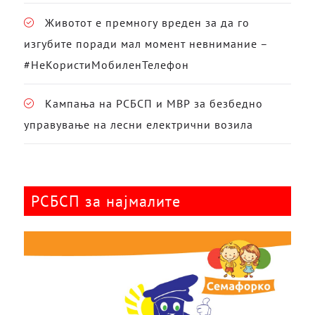
Животот е премногу вреден за да го
изгубите поради мал момент невнимание –
#НеКористиМобиленТелефон
Кампања на РСБСП и МВР за безбедно
управување на лесни електрични возила
РСБСП за најмалите