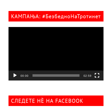
КАМПАЊА: #БезбедноНаТротинет
Видео
плејер
00:00
02:59
СЛЕДЕТЕ НÈ НА FACEBOOK