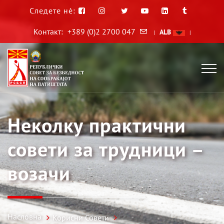
Следете нè:
Контакт:
+389 (0)2 2700 047
ALB
|
|
Неколку практични
совети за трудници –
возачи
Насловна
Корисни Совети