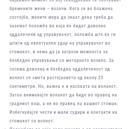
бремените жени – возачи. Кога се во блажена
состојба, жените мора да знаат дека треба да
заземат положба во која ќе бидат доволно
оддалечени од управувачот, положба што ќе ги
штити од евентуален удар на управувачот во
стомакот, и нема да ја загрози можноста за
безбедно управување со моторното возило. За
сосема доволна и безбедна оддалеченост од
волнот се смета растојанието од околу 25
сантиметри. Но, важна е и насоката на воланот.
Затоа внимавајте воланот да биде во правец на
градниот кош, а не во правец на вашиот стомак.
Избегнувајте чести и мали судири и контакти на
стомакот со волнот.