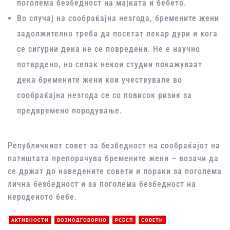
поголема безбедност на мајката и бебето.
Во случај на сообраќајна незгода, бремените жени
задолжително треба да посетат лекар дури и кога
се сигурни дека не се повредени. Не е научно
потврдено, но сепак некои студии покажуваат
дека бремените жени кои учествувале во
сообраќајна незгода се со повисок ризик за
предвремено породување.
Републичкиот совет за безбедност на сообраќајот на
патиштата препорачува бремените жени – возачи да
се држат до наведените совети и пораки за поголема
лична безбедност и за поголема безбедност на
нероденото бебе.
АКТИВНОСТИ
ВОЗИОДГОВОРНО
РСБСП
СОВЕТИ