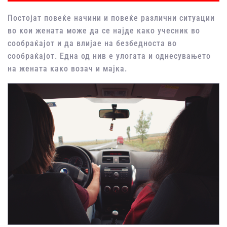
Постојат повеќе начини и повеќе различни ситуации
во кои жената може да се најде како учесник во
сообраќајот и да влијае на безбедноста во
сообраќајот. Една од нив е улогата и однесувањето
на жената како возач и мајка.