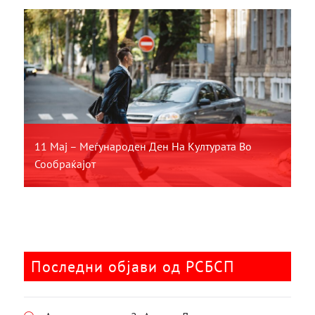
11 Мај – Меѓународен Ден На Културата Во
Сообраќајот
Последни објави од РСБСП