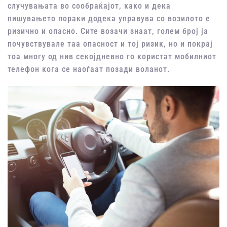
случувањата во сообраќајот, како и дека
пишувањето пораки додека управува со возилото е
ризично и опасно. Сите возачи знаат, голем број ја
почувствувале таа опасност и тој ризик, но и покрај
тоа многу од нив секојдневно го користат мобилниот
телефон кога се наоѓаат позади воланот.