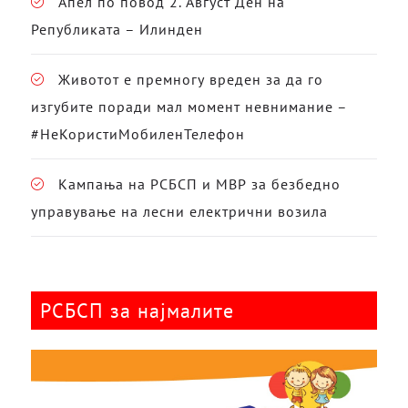
Апел по повод 2. Август Ден на
Републиката – Илинден
Животот е премногу вреден за да го
изгубите поради мал момент невнимание –
#НеКористиМобиленТелефон
Кампања на РСБСП и МВР за безбедно
управување на лесни електрични возила
РСБСП за најмалите