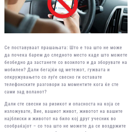
Се поставуваат прашањата: Што е тоа што не може
да почека барем до следното место каде што можете
безбедно да застанете со возилото и да зборувате на
мобилен? Дали бегајќи од метежот, гужвата и
опкружувањето со луѓе свесно ги оставате
телефонските разговори за моментите кога ќе сте
сами зад воланот?
Дали сте свесни за ризикот и опасноста на која се
изложувате, Вие, вашиот живот, животот на вашите
најблиски и животот на било кој друг учесник во
сообраќајот – со тоа што не можете да се воздржите