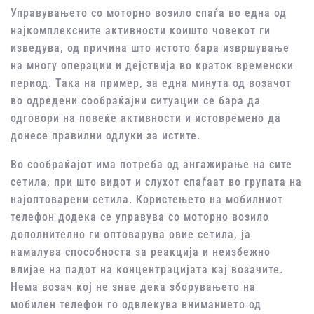
Управувањето со моторно возило спаѓа во една од
најкомплексните активности коишто човекот ги
изведува, од причина што истото бара извршување
на многу операции и дејствија во краток временски
период. Така на пример, за една минута од возачот
во одредени сообраќајни ситуации се бара да
одговори на повеќе активности и истовремено да
донесе правилни одлуки за истите.
Во сообраќајот има потреба од ангажирање на сите
сетила, при што видот и слухот спаѓаат во групата на
најоптоварени сетила. Користењето на мобилниот
телефон додека се управува со моторно возило
дополнително ги оптоварува овие сетила, ја
намалува способноста за реакција и неизбежно
влијае на падот на концентрацијата кај возачите.
Нема возач кој не знае дека зборувањето на
мобилен телефон го одвлекува вниманието од