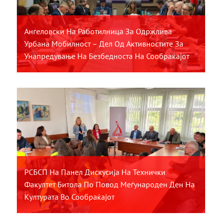
Ангеловски На Работилница За Одржлива
Урбана Мобилност – Дел Од Активностите За
Унапредување На Безбедноста На Сообраќајот
РСБСП На Панел Дискусија На Технички
Факултет Битола По Повод Меѓународен Ден На
Културата Во Сообраќајот