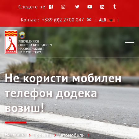
Следете нè:
Контакт:
+389 (0)2 2700 047
ALB
|
|
Не користи мобилен
телефон додека
возиш!
Насловна
Проекти
Автомобили