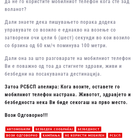
да не го користите мобилниот телефон кога сте зад
воланот?
Дали знаете дека пишувањето порака додека
управувате со возило е еднакво на возење со
затворени очи цели 6 (шест) секунди во кои возило
со брзина од 60 км/ч поминува 100 метри.
Дали она за што разговарате на мобилниот телефон
Ви е поважно од тоа да стигнете здрави, живи и
безбедни на посакуваната дестинација.
Затоа РСБСП апелира: Кога возите, оставете го
мобилниот телефон настрана. Животот, здравјето и
безбедноста нека Ви биде секогаш на прво место.
Вози Одговорно!!!
АВТОМОБИЛИ
БЕЗБЕДЕН СООБРАЌАЈ
БЕЗБЕДНОСТ
ВОЗИ ОДГОВОРНО
КАМПАЊА
НЕ КОРИСТИ МОБИЛЕН
РСБСП