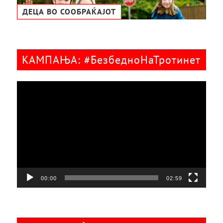
ДЕЦА ВО СООБРАЌАЈОТ
КАМПАЊА: #БезбедноНаТротинет
Видео
плејер
00:00
02:59