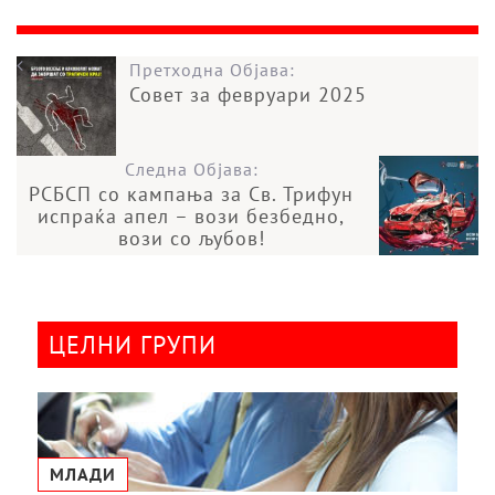
Претходна Објава:
Совет за февруари 2025
Следна Објава:
РСБСП со кампања за Св. Трифун
испраќа апел – вози безбедно,
вози со љубов!
ЦЕЛНИ ГРУПИ
МЛАДИ