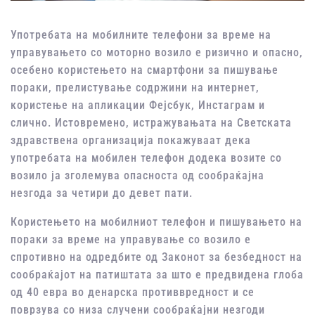
Употребата на мобилните телефони за време на
управувањето со моторно возило е ризично и опасно,
осебено користењето на смартфони за пишување
пораки, прелистување содржини на интернет,
користење на апликации Фејсбук, Инстаграм и
слично. Истовремено, истражувањата на Светската
здравствена организација покажуваат дека
употребата на мобилен телефон додека возите со
возило ја зголемува опасноста од сообраќајна
незгода за четири до девет пати.
Користењето на мобилниот телефон и пишувањето на
пораки за време на управување со возило е
спротивно на одредбите од Законот за безбедност на
сообраќајот на патиштата за што е предвидена глоба
од 40 евра во денарска противвредност и се
поврзува со низа случени сообраќајни незгоди