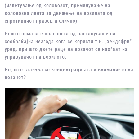
(излетување од коловозот, преминување на
коловозна лента за движење на возилата од
спротивниот правец и слично).
Нешто помала е опасноста од настанување на
сообраќајна незгода кога се користи т.н. „хендсфри“
уред, при што двете раце на возачот се наоѓаат на
управувачот на возилото.
Но, што станува со концентрацијата и вниманието на
возачот?