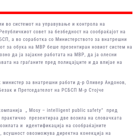
ии во системот на управување и контрола на
Републичкиот совет за безбедност на сообраќајот на
БСП, а во соработка со Министерството за внатрешни
от за обука на МВР беше презентиран новиот систем на
зно да ја зајакне работата на МВР, да ја олесни
вата на граѓаните пред полицајците и да влијае на
 министер за внатрешни работи д-р Оливер Андонов,
Безак и Претседателот на РСБСП М-р Стојче
мпанија „ Mosy – intelligent public safety“ пред
 практично презентираа две возила на словачката
возилата и идентификација на сообраќајните
, всушност овозможува директна конекција на