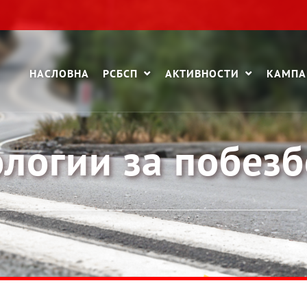
НАСЛОВНА
РСБСП
АКТИВНОСТИ
КАМП
логии за побезб