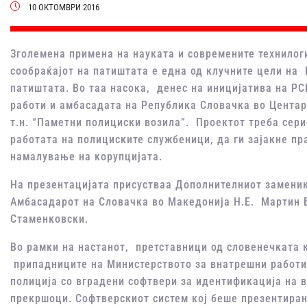
10 ОКТОМВРИ 2016
Зголемена примена на науката и современите технилог
сообраќајот на патиштата е една од клучните цели на 
патиштата. Во таа насока, денес на иницијатива на РС
работи и амбасадата на Република Словачка во Центар
т.н. “Паметни полициски возила”. Проектот треба серио
работата на полициските службеници, да ги зајакне пра
намалување на корупцијата.
На презентацијата присустваа Дополнителниот заменик
Амбасадарот на Словачка во Македонија Н.Е. Мартин 
Стаменковски.
Во рамки на настанот, претставници од словенечката ко
припадниците на Министерството за внатрешни работи
полиција со вградени софтвери за идентификација на 
прекршоци. Софтверскиот систем кој беше презентиран