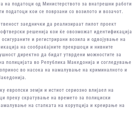
а на податоци од Министерството за внатрешни работи
ти податоци кои се поврзани со возилото и возачот.
готвеност заеднички да реализираат пилот проект
софтверски решенија кои ќе овозможат идентификација
 осигураните и регистрирани возила и одвојување на
фикација на сообраќајните прекршоци и нивните
сушност директно да бидат утврдени можностите за
на полицијата во Република Македонија и согледување
допринос во насока на намалување на криминалното и
Македонија.
ку европски земји и истиот сериозно влијаел на
ци преку скратување на времето за полициски
намалување на стапката на корупција и креирање на