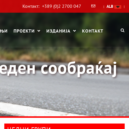
Контакт:
+389 (0)2 2700 047
ALB
|
|
АЊИ
ПРОЕКТИ
ИЗДАНИЈА
КОНТАКТ
еден сообраќај