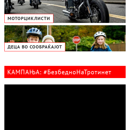
МОТОРЦИКЛИСТИ
ДЕЦА ВО СООБРАЌАЈОТ
КАМПАЊА: #БезбедноНаТротинет
Видео
плејер