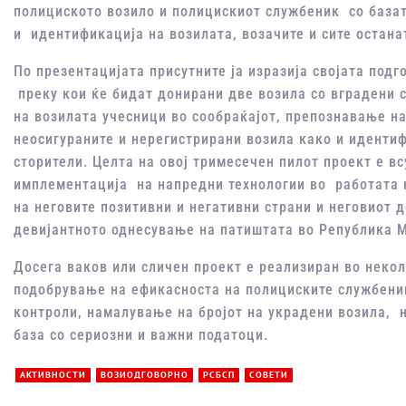
полициското возило и полицискиот службеник со базат
и идентификација на возилата, возачите и сите остана
По презентацијата присутните ја изразија својата под
преку кои ќе бидат донирани две возила со вградени 
на возилата учесници во сообраќајот, препознавање на
неосигураните и нерегистрирани возила како и иденти
сторители. Целта на овој тримесечен пилот проект е в
имплементација на напредни технологии во работата 
на неговите позитивни и негативни страни и неговиот 
девијантното однесување на патиштата во Република 
Досега ваков или сличен проект е реализиран во некол
подобрување на ефикасноста на полициските службени
контроли, намалување на бројот на украдени возила, 
база со сериозни и важни податоци.
АКТИВНОСТИ
ВОЗИОДГОВОРНО
РСБСП
СОВЕТИ