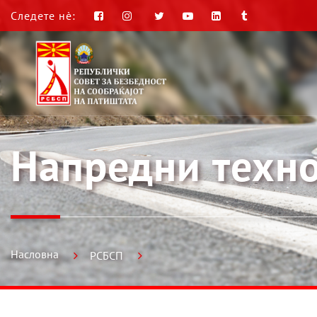
Следете нè:
Напредни техно
Насловна
РСБСП