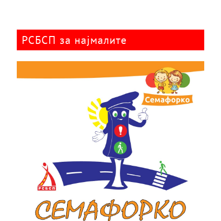
РСБСП за најмалите