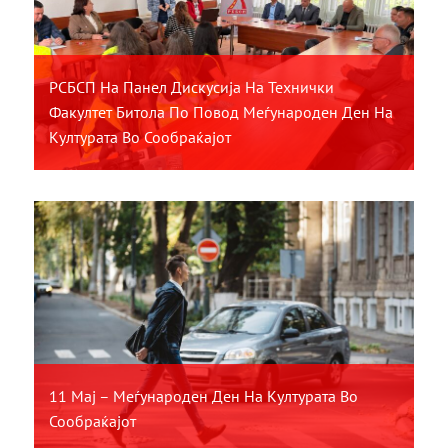
РСБСП На Панел Дискусија На Технички
Факултет Битола По Повод Меѓународен Ден На
Културата Во Сообраќајот
11 Мај – Меѓународен Ден На Културата Во
Сообраќајот