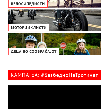
ВЕЛОСИПЕДИСТИ
МОТОРЦИКЛИСТИ
ДЕЦА ВО СООБРАЌАЈОТ
КАМПАЊА: #БезбедноНаТротинет
Видео
плејер