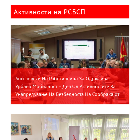
Активности на РСБСП
Ангеловски На Работилница За Одржлива
Урбана Мобилност – Дел Од Активностите За
Унапредување На Безбедноста На Сообраќајот