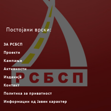
Постојани врски:
ЗА РСБСП
Проекти
Кампањи
Активности
Изданија
Контакт
Политика за приватност
Информации од Јавен карактер