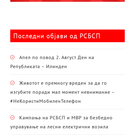
Последни објави од РСБСП
Апел по повод 2. Август Ден на
Републиката – Илинден
Животот е премногу вреден за да го
изгубите поради мал момент невнимание –
#НеКористиМобиленТелефон
Кампања на РСБСП и МВР за безбедно
управување на лесни електрични возила