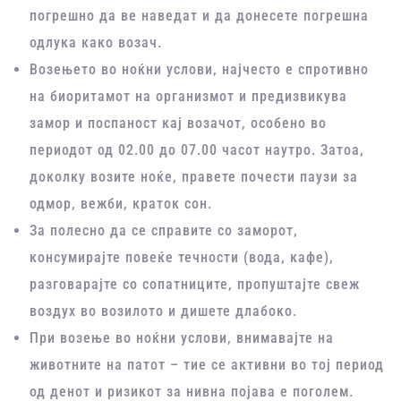
погрешно да ве наведат и да донесете погрешна
одлука како возач.
Возењето во ноќни услови, најчесто е спротивно
на биоритамот на организмот и предизвикува
замор и поспаност кај возачот, особено во
периодот од 02.00 до 07.00 часот наутро. Затоа,
доколку возите ноќе, правете почести паузи за
одмор, вежби, краток сон.
За полесно да се справите со заморот,
консумирајте повеќе течности (вода, кафе),
разговарајте со сопатниците, пропуштајте свеж
воздух во возилото и дишете длабоко.
При возење во ноќни услови, внимавајте на
животните на патот – тие се активни во тој период
од денот и ризикот за нивна појава е поголем.