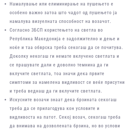
Намалување или елиминирање на пушењето е
особено важно затоа што чадот од пушењето ја
намалува визуелната способност на возачот.
Согласно ЗБСП користењето на светла во
Република Македонија е задолжително и дење и
ноќе и таа обврска треба секогаш да се почитува.
Доколку некогаш ги немате вклучено светлата и
се прашувате дали е доволно темнина да ги
вклучите светлата, тоа значи дека првите
симптоми за намелена видливост се веќе присутни
и треба веднаш да ги вклучите светлата.
Искусните возачи знаат дека брзината секогаш
треба да се прилагодува кон условите и
видливоста на патот. Секој возач, секогаш треба
да внимава на дозволената брзина, но во услови