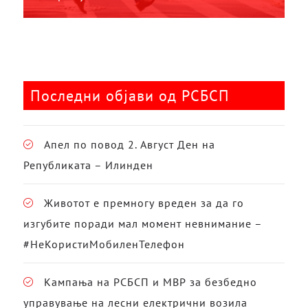
Последни објави од РСБСП
Апел по повод 2. Август Ден на
Републиката – Илинден
Животот е премногу вреден за да го
изгубите поради мал момент невнимание –
#НеКористиМобиленТелефон
Кампања на РСБСП и МВР за безбедно
управување на лесни електрични возила