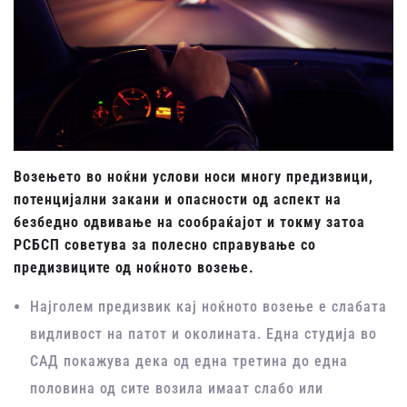
Возењето во ноќни услови носи многу предизвици,
потенцијални закани и опасности од аспект на
безбедно одвивање на сообраќајот и токму затоа
РСБСП советува за полесно справување со
предизвиците од ноќното возење.
Најголем предизвик кај ноќното возење е слабата
видливост на патот и околината. Една студија во
САД покажува дека од една третина до една
половина од сите возила имаат слабо или