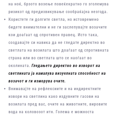
на ноќ, брзото возење повеќекратно го зголемува
ризикот од предизвикување сообраќајна незгода.
Користете ги долгите светла, но истовремено
бидете внимателни и не ги заслепувајте возачите
кои доаѓаат од спротивен правец. Исто така,
создавајте си навика да не гледате директно во
светлата на возилата што доаѓаат од спротивната
страна или во светлата што се наоѓаат во
околината.
Гледањето директно во изворот на
светлината ја намалува визуелната способност на
возачот и ги изморува очите.
Внимавајте на рефлексиите и на индиректните
извори на светлина како издувните гасови на
возилата пред вас, очите на животните, вировите
вода на коловозот итн. Голема е можноста