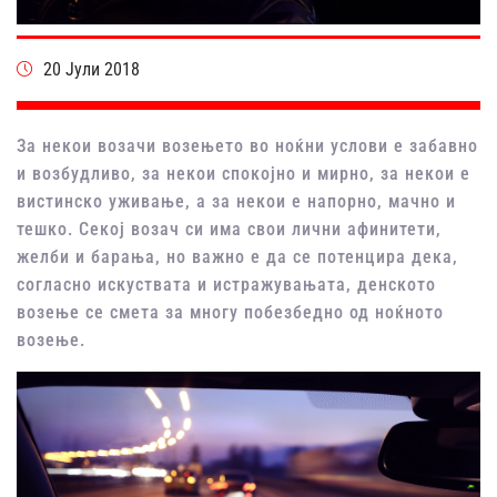
20 Јули 2018
За некои возачи возењето во ноќни услови е забавно
и возбудливо, за некои спокојно и мирно, за некои е
вистинско уживање, а за некои е напорно, мачно и
тешко. Секој возач си има свои лични афинитети,
желби и барања, но важно е да се потенцира дека,
согласно искуствата и истражувањата, денското
возење се смета за многу побезбедно од ноќното
возење.