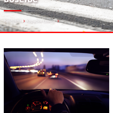
Насловна
Корисни Совети