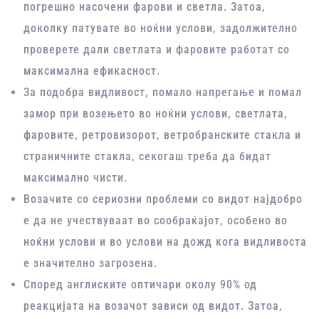
погрешно насочени фарови и светла. Затоа,
доколку патувате во ноќни услови, задолжително
проверете дали светлата и фаровите работат со
максимална ефикасност.
За подобра видливост, помало напрегање и помал
замор при возењето во ноќни услови, светлата,
фаровите, ретровизорот, ветробранските стакла и
страничните стакла, секогаш треба да бидат
максимално чисти.
Возачите со сериозни проблеми со видот најдобро
е да не учествуваат во сообраќајот, особено во
ноќни услови и во услови на дожд кога видливоста
е значително загрозена.
Според англиските оптичари околу 90% од
реакцијата на возачот зависи од видот. Затоа,