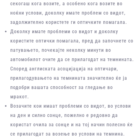
секогаш кога возите, а особено кога возите во
ноќни услови, доколку имате проблем со видот,
задолжително користете ги оптичките помагала.
Доколку имате проблеми со видот и доколку
користите оптички помагала, пред да започнете со
патувањето, почекајте неколку минути во
автомобилот очите да се прилагодат на темнината.
Според англиската асоцијација на оптичари,
прилагодувањето на темнината значително ќе ја
подобри вашата способност за гледање во
мракот.
Возачите кои имаат проблеми со видот, во услови
на ден и силно сонце, пожелно е редовно да
користат очила за сонце и на тој начин полесно ќе
се прилагодат за возење во услови на темнина.