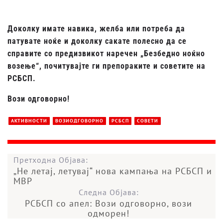
Доколку имате навика, желба или потреба да
патувате ноќе и доколку сакате полесно да се
справите со предизвикот наречен „Безбедно ноќно
возење“, почитувајте ги препораките и советите на
РСБСП.
Вози одговорно!
АКТИВНОСТИ
ВОЗИОДГОВОРНО
РСБСП
СОВЕТИ
Претходна Објава:
„Не летај, летувај“ нова кампања на РСБСП и
МВР
Следна Објава:
РСБСП со апел: Вози одговорно, вози
одморен!