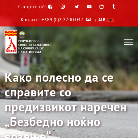
Следете нè:
Контакт:
+389 (0)2 2700 047
ALB
|
|
Како полесно да се
справите со
предизвикот наречен
„Безбедно ноќно
возење“