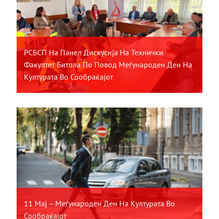
РСБСП На Панел Дискусија На Технички
Факултет Битола По Повод Меѓународен Ден На
Културата Во Сообраќајот
11 Мај – Меѓународен Ден На Културата Во
Сообраќајот