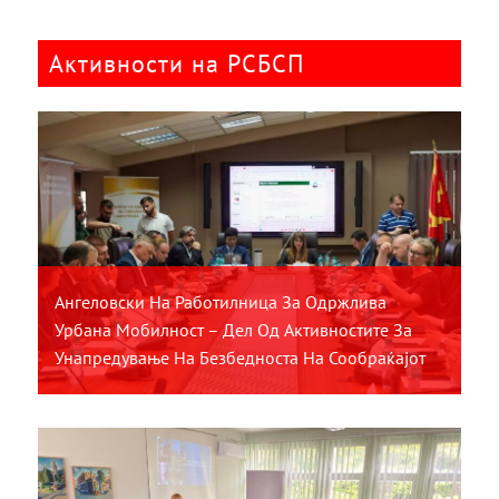
Активности на РСБСП
Ангеловски На Работилница За Одржлива
Урбана Мобилност – Дел Од Активностите За
Унапредување На Безбедноста На Сообраќајот