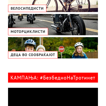
ВЕЛОСИПЕДИСТИ
МОТОРЦИКЛИСТИ
ДЕЦА ВО СООБРАЌАЈОТ
КАМПАЊА: #БезбедноНаТротинет
Видео
плејер