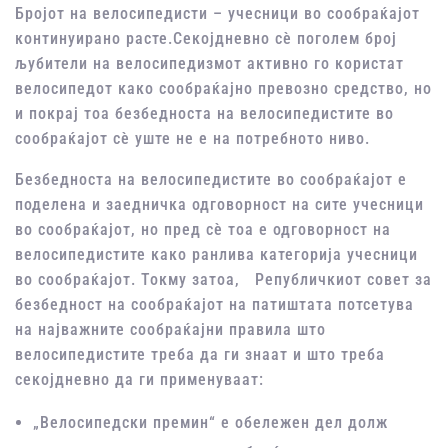
Бројот на велосипедисти – учесници во сообраќајот
континуирано расте.Секојдневно сѐ поголем број
љубители на велосипедизмот активно го користат
велосипедот како сообраќајно превозно средство, но
и покрај тоа безбедноста на велосипедистите во
сообраќајот сѐ уште не е на потребното ниво.
Безбедноста на велосипедистите во сообраќајот е
поделена и заедничка одговорност на сите учесници
во сообраќајот, но пред сѐ тоа е одговорност на
велосипедистите како ранлива категорија учесници
во сообраќајот. Токму затоа, Републичкиот совет за
безбедност на сообраќајот на патиштата потсетува
на најважните сообраќајни правила што
велосипедистите треба да ги знаат и што треба
секојдневно да ги применуваат:
„Велосипедски премин“ е обележен дел долж