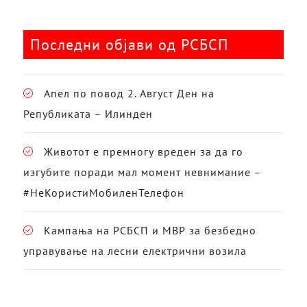
Последни објави од РСБСП
Апел по повод 2. Август Ден на
Републиката – Илинден
Животот е премногу вреден за да го
изгубите поради мал момент невнимание –
#НеКористиМобиленТелефон
Кампања на РСБСП и МВР за безбедно
управување на лесни електрични возила