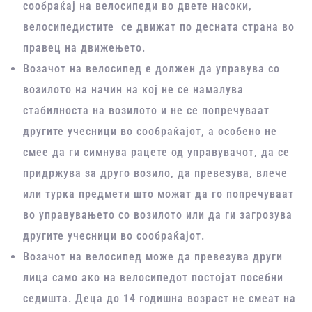
сообраќај на велосипеди во двете насоки,
велосипедистите се движат по десната страна во
правец на движењето.
Возачот на велосипед е должен да управува со
возилото на начин на кој не се намалува
стабилноста на возилото и не се попречуваат
другите учесници во сообраќајот, а особено не
смее да ги симнува рацете од управувачот, да се
придржува за друго возило, да превезува, влече
или турка предмети што можат да го попречуваат
во управувањето со возилото или да ги загрозува
другите учесници во сообраќајот.
Возачот на велосипед може да превезува други
лица само ако на велосипедот постојат посебни
седишта. Деца до 14 годишна возраст не смеат на