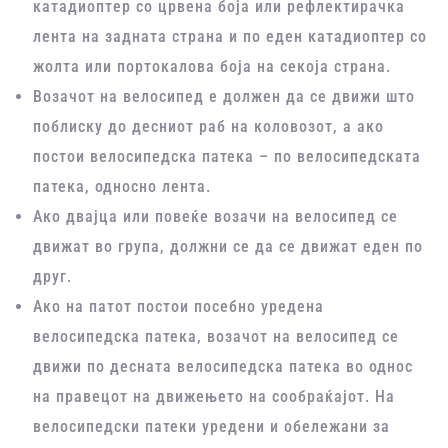
катадиоптeр со црвена боја или рефлектирачка
лента на задната страна и по еден катадиоптер со
жолта или портокалова боја на секоја страна.
Возачот на велосипед е должен да се движи што
поблиску до десниот раб на коловозот, а ако
постои велосипедска патека – по велосипедската
патека, односно лента.
Ако двајца или повеќе возачи на велосипед се
движат во група, должни се да се движат еден по
друг.
Ако на патот постои посебно уредена
велосипедска патека, возачот на велосипед се
движи по десната велосипедска патека во однос
на правецот на движењето на сообраќајот. На
велосипедски патеки уредени и обележани за