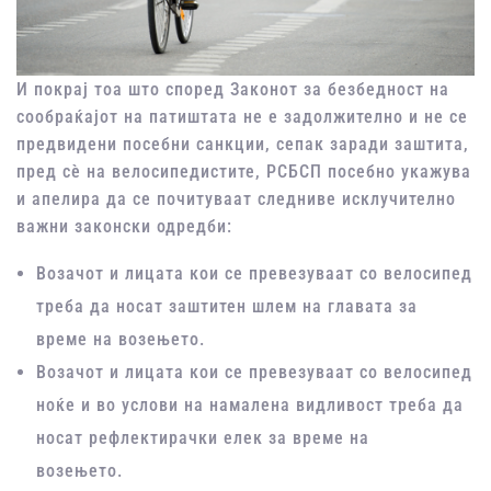
И покрај тоа што според Законот за безбедност на
сообраќајот на патиштата не е задолжително и не се
предвидени посебни санкции, сепак заради заштита,
пред сѐ на велосипедистите, РСБСП посебно укажува
и апелира да се почитуваат следниве исклучително
важни законски одредби:
Возачот и лицата кои се превезуваат со велосипед
треба да носат заштитен шлем на главата за
време на возењето.
Возачот и лицата кои се превезуваат со велосипед
ноќе и во услови на намалена видливост треба да
носат рефлектирачки елек за време на
возењето.