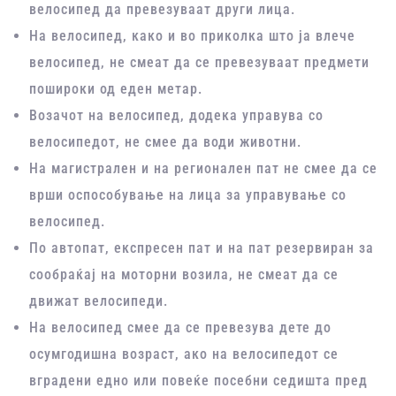
велосипед да превезуваат други лица.
На велосипед, како и во приколка што ја влече
велосипед, не смеат да се превезуваат предмети
пошироки од еден метар.
Возачот на велосипед, додека управува со
велосипедот, не смее да води животни.
На магистрален и на регионален пат не смее да се
врши оспособување на лица за управување со
велосипед.
По автопат, експресен пат и на пат резервиран за
сообраќај на моторни возила, не смеат да се
движат велосипеди.
На велосипед смее да се превезува дете до
осумгодишна возраст, ако на велосипедот се
вградени едно или повеќе посебни седишта пред