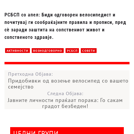
РСБСП со апел: Биди одговорен велосипедист и
почитувај ги сообраќајните правила и прописи, пред
с
ѐ
заради заштита на сопствениот живот и
сопственото здравје.
АКТИВНОСТИ
ВОЗИОДГОВОРНО
РСБСП
СОВЕТИ
Претходна Објава:
Придобивки од возење велосипед со вашето
семејство
Следна Објава:
Јавните личности праќаат порака: Го сакам
градот безбеден!
ЦЕЛНИ ГРУПИ