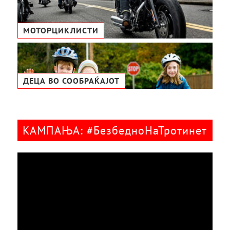
МОТОРЦИКЛИСТИ
ДЕЦА ВО СООБРАЌАЈОТ
КАМПАЊА: #БезбедноНаТротинет
Видео
плејер