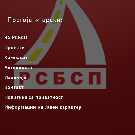
Постојани врски:
ЗА РСБСП
Проекти
Кампањи
Активности
Изданија
Контакт
Политика за приватност
Информации од Јавен карактер