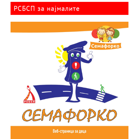
РСБСП за најмалите