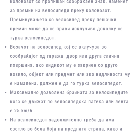
коловозот со пропишан сообраќаен знак, наменет
за премин на велосипеди преку коловозот.
Преминувањето со велосипед преку пешачки
премин може да се прави исклучиво доколку се
турка велосипедот.
Возачот на велосипед кој се вклучува во
сообраќајот од гаража, двор или друга слична
површина, ако видикот му е закриен со друго
возило, објект или предмет или ако видливоста му
е намалена, должен е да го турка велосипедот.
Максимално дозволена брзината за велосипедите
кога се движат по велосипедска патека или лента
е 25 km/h .
На велосипедот задолжително треба да има
светло во бела боја на предната страна, како и