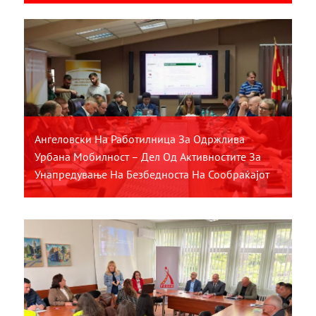
Ангеловски На Работилница За Одржлива
Урбана Мобилност – Дел Од Активностите За
Унапредување На Безбедноста На Сообраќајот