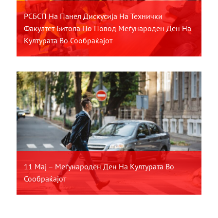
РСБСП На Панел Дискусија На Технички
Факултет Битола По Повод Меѓународен Ден На
Културата Во Сообраќајот
11 Мај – Меѓународен Ден На Културата Во
Сообраќајот