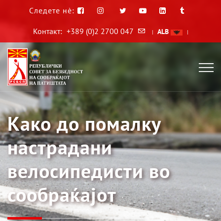
Следете нè:
Контакт:
+389 (0)2 2700 047
ALB
|
|
Како до помалку
настрадани
велосипедисти во
сообраќајот