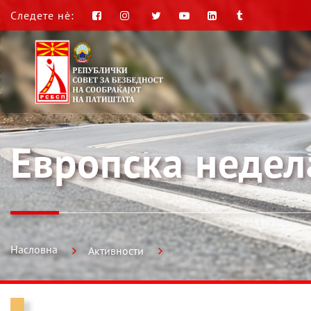
Следете нè:
Европска недел
Насловна
Активности