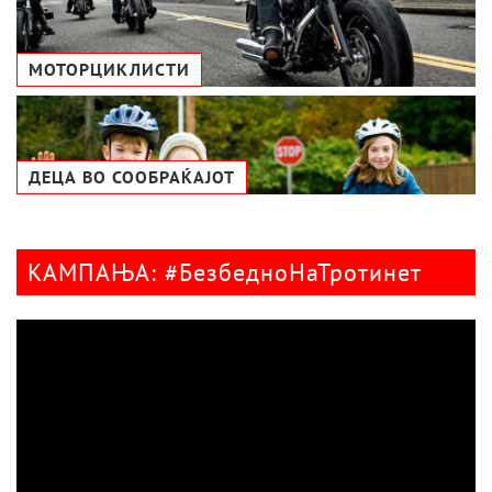
МОТОРЦИКЛИСТИ
ДЕЦА ВО СООБРАЌАЈОТ
КАМПАЊА: #БезбедноНаТротинет
Видео
плејер