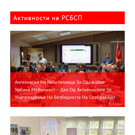
Активности на РСБСП
Ангеловски На Работилница За Одржлива
Урбана Мобилност – Дел Од Активностите За
Унапредување На Безбедноста На Сообраќајот