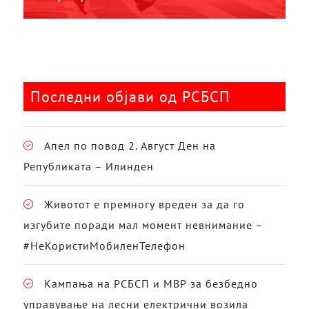
Последни објави од РСБСП
Апел по повод 2. Август Ден на
Републиката – Илинден
Животот е премногу вреден за да го
изгубите поради мал момент невнимание –
#НеКористиМобиленТелефон
Кампања на РСБСП и МВР за безбедно
управување на лесни електрични возила