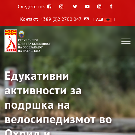
Следете нè:
Контакт:
+389 (0)2 2700 047
ALB
|
|
Едукативни
активности за
подршка на
велосипедизмот во
Охрид и