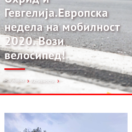
Гевгелија.Европска
недела на мобилност
2020. Вози
велосипед!
Насловна
Активности