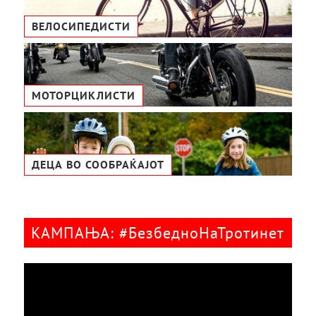
ВЕЛОСИПЕДИСТИ
МОТОРЦИКЛИСТИ
ДЕЦА ВО СООБРАЌАЈОТ
КАМПАЊА: #БезбедноНаТротинет
Видео
плејер