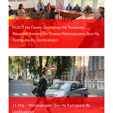
РСБСП На Панел Дискусија На Технички
Факултет Битола По Повод Меѓународен Ден На
Културата Во Сообраќајот
11 Мај – Меѓународен Ден На Културата Во
Сообраќајот