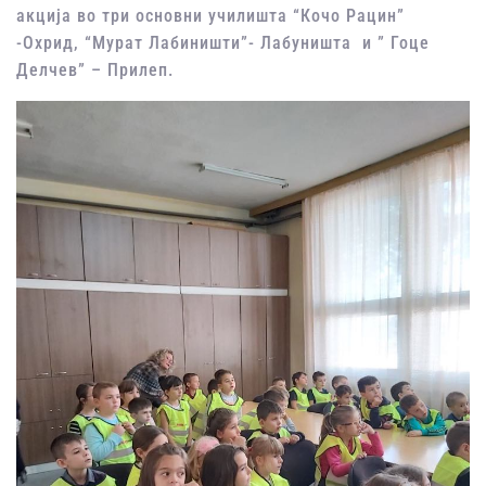
акција во три основни училишта “Кочо Рацин”
-Охрид, “Мурат Лабиништи”- Лабуништа и ” Гоце
Делчев” – Прилеп.