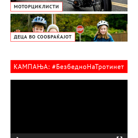
МОТОРЦИКЛИСТИ
ДЕЦА ВО СООБРАЌАЈОТ
КАМПАЊА: #БезбедноНаТротинет
Видео
плејер