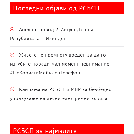
Последни објави од РСБСП
Апел по повод 2. Август Ден на
Републиката – Илинден
Животот е премногу вреден за да го
изгубите поради мал момент невнимание –
#НеКористиМобиленТелефон
Кампања на РСБСП и МВР за безбедно
управување на лесни електрични возила
РСБСП за најмалите