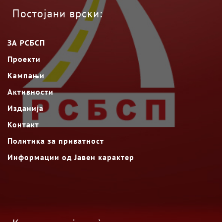
Постојани врски:
ЗА РСБСП
Проекти
Кампањи
Активности
Изданија
Контакт
Политика за приватност
Информации од Јавен карактер