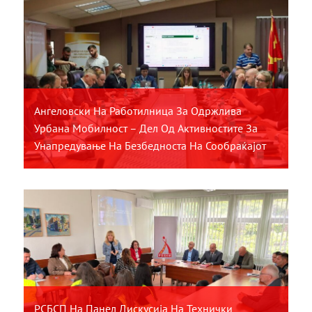
Ангеловски На Работилница За Одржлива
Урбана Мобилност – Дел Од Активностите За
Унапредување На Безбедноста На Сообраќајот
РСБСП На Панел Дискусија На Технички