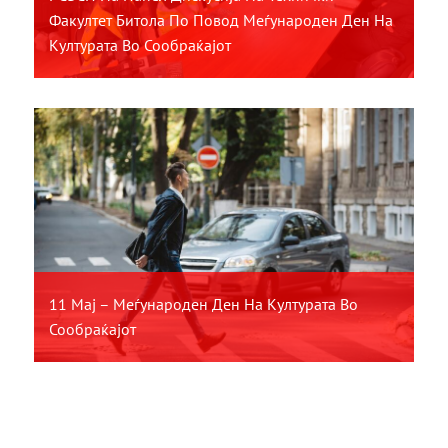
Факултет Битола По Повод Меѓународен Ден На
Културата Во Сообраќајот
11 Мај – Меѓународен Ден На Културата Во
Сообраќајот