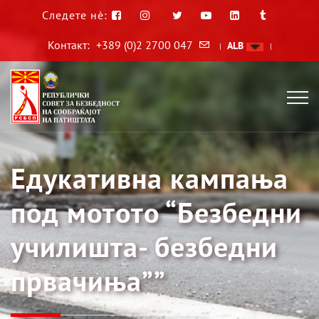
Следете нè:
Контакт:
+389 (0)2 2700 047
ALB
|
|
Едукативна кампања
под мотото “Безбедни
училишта- безбедни
првачиња””