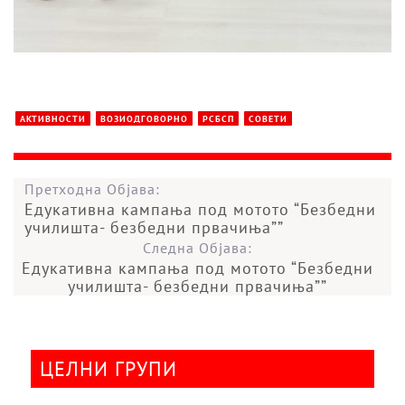
АКТИВНОСТИ
ВОЗИОДГОВОРНО
РСБСП
СОВЕТИ
Претходна Објава:
Едукативна кампања под мотото “Безбедни
училишта- безбедни првачиња””
Следна Објава:
Едукативна кампања под мотото “Безбедни
училишта- безбедни првачиња””
ЦЕЛНИ ГРУПИ