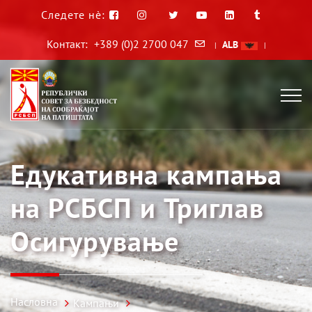
Следете нè:
Контакт:
+389 (0)2 2700 047
ALB
|
|
Едукативна кампања
на РСБСП и Триглав
Осигурување
Насловна
Кампањи