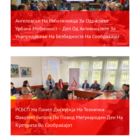
Ангеловски На Работилница За Одржлива
Урбана Мобилност – Дел Од Активностите За
Унапредување На Безбедноста На Сообраќајот
РСБСП На Панел Дискусија На Технички
Факултет Битола По Повод Меѓународен Ден На
Културата Во Сообраќајот