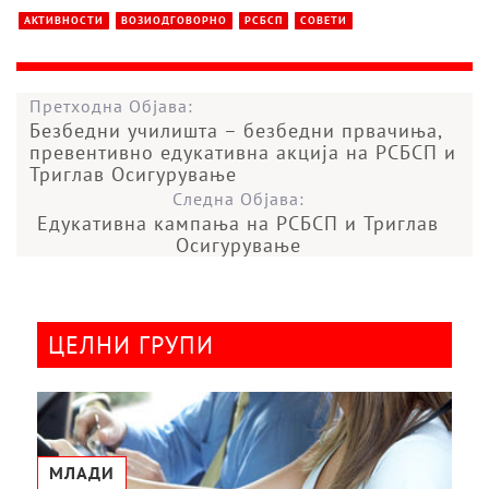
АКТИВНОСТИ
ВОЗИОДГОВОРНО
РСБСП
СОВЕТИ
Претходна Објава:
Безбедни училишта – безбедни првачиња,
превентивно едукативна акција на РСБСП и
Триглав Осигурување
Следна Објава:
Едукативна кампања на РСБСП и Триглав
Осигурување
ЦЕЛНИ ГРУПИ
МЛАДИ