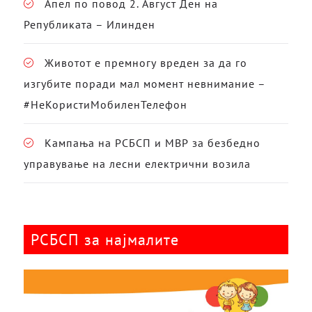
Апел по повод 2. Август Ден на
Републиката – Илинден
Животот е премногу вреден за да го
изгубите поради мал момент невнимание –
#НеКористиМобиленТелефон
Кампања на РСБСП и МВР за безбедно
управување на лесни електрични возила
РСБСП за најмалите