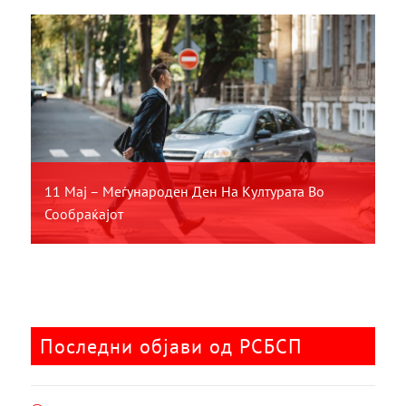
11 Мај – Меѓународен Ден На Културата Во
Сообраќајот
Последни објави од РСБСП