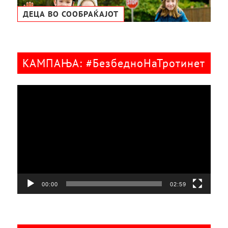
ДЕЦА ВО СООБРАЌАЈОТ
КАМПАЊА: #БезбедноНаТротинет
Видео
плејер
00:00
02:59