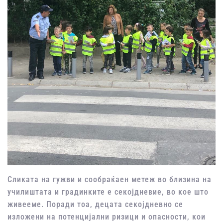
Сликата на гужви и сообраќаен метеж во близина на
училиштата и градинките е секојдневие, во кое што
живееме. Поради тоа, децата секојдневно се
изложени на потенцијални ризици и опасности, кои