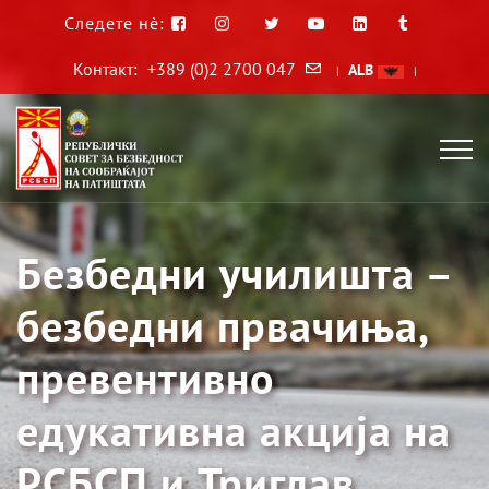
Следете нè:
Контакт:
+389 (0)2 2700 047
ALB
|
|
Безбедни училишта –
безбедни првачиња,
превентивно
едукативна акција на
РСБСП и Триглав