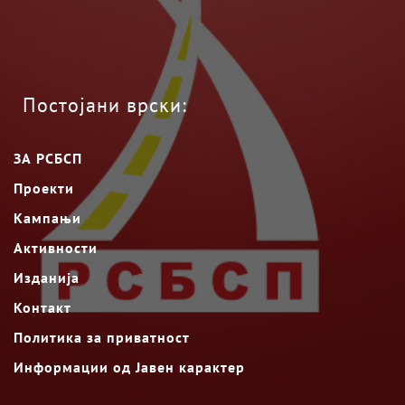
Постојани врски:
ЗА РСБСП
Проекти
Кампањи
Активности
Изданија
Контакт
Политика за приватност
Информации од Јавен карактер