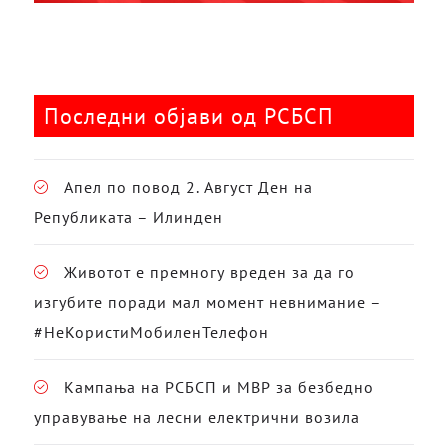
Последни објави од РСБСП
Апел по повод 2. Август Ден на
Републиката – Илинден
Животот е премногу вреден за да го
изгубите поради мал момент невнимание –
#НеКористиМобиленТелефон
Кампања на РСБСП и МВР за безбедно
управување на лесни електрични возила