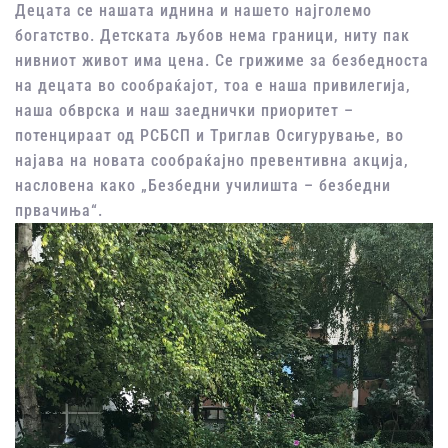
Децата се нашата иднина и нашето најголемо
богатство. Детската љубов нема граници, ниту пак
нивниот живот има цена. Се грижиме за безбедноста
на децата во сообраќајот, тоа е наша привилегија,
наша обврска и наш заеднички приоритет –
потенцираат од РСБСП и Триглав Осигурување, во
најава на новата сообраќајно превентивна акција,
насловена како „Безбедни училишта – безбедни
првачиња“.