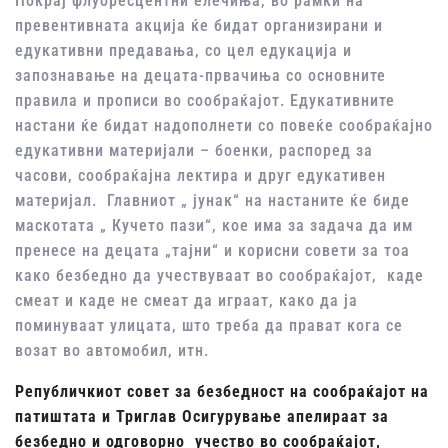
Покрај флуоресцентни елечиња, во рамки на
превентивната акција ќе бидат организирани и
едукативни предавања, со цел едукација и
запознавање на децата-првачиња со основните
правила и прописи во сообраќајот. Едукативните
настани ќе бидат надополнети со повеќе сообраќајно
едукативни материјали – боенки, распоред за
часови, сообраќајна лектира и друг едукативен
материјал. Главниот „ јунак“ на настаните ќе биде
маскотата „ Кучето пази“, кое има за задача да им
пренесе на децата „тајни“ и корисни совети за тоа
како безбедно да учествуваат во сообраќајот, каде
смеат и каде не смеат да играат, како да ја
поминуваат улицата, што треба да прават кога се
возат во автомобил, итн.
Републичкиот совет за безбедност на сообраќајот на
патиштата и Триглав Осигурување апелираат за
безбедно и одговорно учество во сообраќајот,