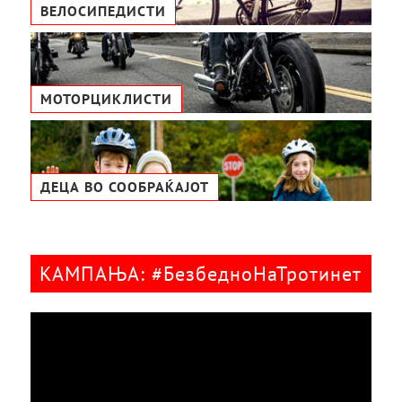
ВЕЛОСИПЕДИСТИ
МОТОРЦИКЛИСТИ
ДЕЦА ВО СООБРАЌАЈОТ
КАМПАЊА: #БезбедноНаТротинет
Видео
плејер