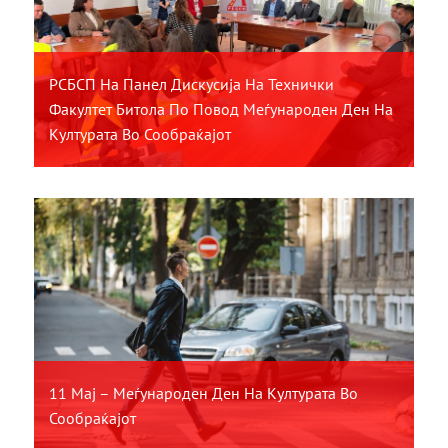
РСБСП На Панел Дискусија На Технички
Факултет Битола По Повод Меѓународен Ден На
Културата Во Сообраќајот
11 Мај – Меѓународен Ден На Културата Во
Сообраќајот