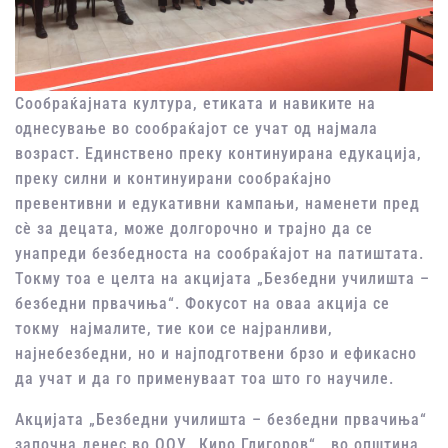
Сообраќајната култура, етиката и навиките на
однесување во сообраќајот се учат од најмала
возраст. Единствено преку континуирана едукација,
преку силни и континуирани сообраќајно
превентивни и едукативни кампањи, наменети пред
сѐ за децата, може долгорочно и трајно да се
унапреди безбедноста на сообраќајот на патиштата.
Токму тоа е целта на акцијата „Безбедни училишта –
безбедни првачиња“. Фокусот на оваа акција се
токму најмалите, тие кои се најранливи,
најнебезбедни, но и најподготвени брзо и ефикасно
да учат и да го применуваат тоа што го научиле.
Акцијата „Безбедни училишта – безбедни првачиња“
започна денес во ООУ „Киро Глигоров“, во општина