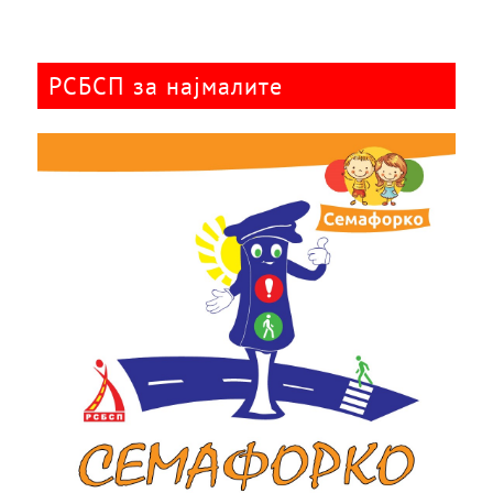
РСБСП за најмалите