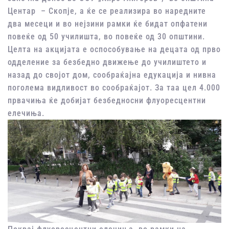
Центар – Скопје, а ќе се реализира во наредните
два месеци и во нејзини рамки ќе бидат опфатени
повеќе од 50 училишта, во повеќе од 30 општини.
Целта на акцијата е оспособување на децата од прво
одделение за безбедно движење до училиштето и
назад до својот дом, сообраќајна едукација и нивна
поголема видливост во сообраќајот. За таа цел 4.000
првачиња ќе добијат безбедносни флуоресцентни
елечиња.