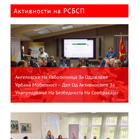
Активности на РСБСП
Ангеловски На Работилница За Одржлива
Урбана Мобилност – Дел Од Активностите За
Унапредување На Безбедноста На Сообраќајот