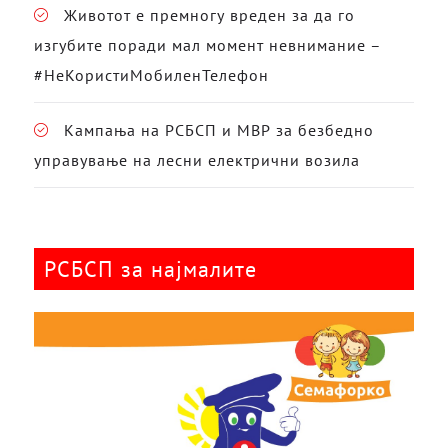
Животот е премногу вреден за да го
изгубите поради мал момент невнимание –
#НеКористиМобиленТелефон
Кампања на РСБСП и МВР за безбедно
управување на лесни електрични возила
РСБСП за најмалите