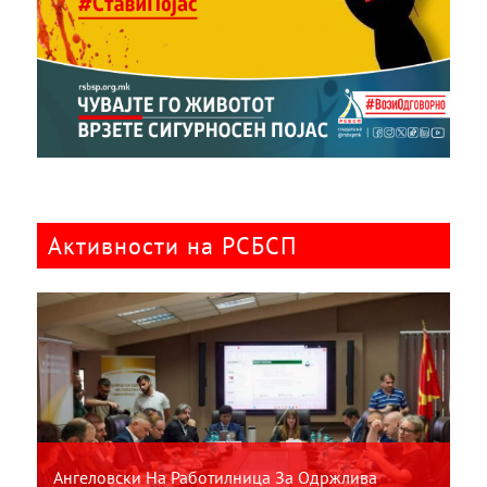
Активности на РСБСП
Ангеловски На Работилница За Одржлива