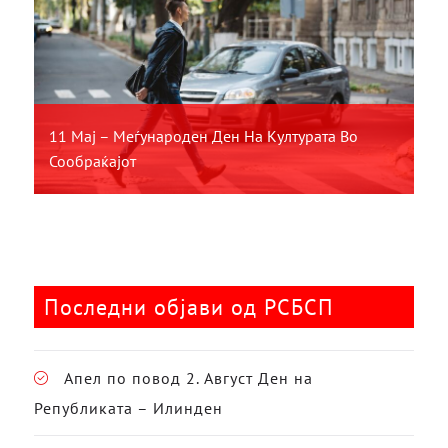
11 Мај – Меѓународен Ден На Културата Во
Сообраќајот
Последни објави од РСБСП
Апел по повод 2. Август Ден на
Републиката – Илинден