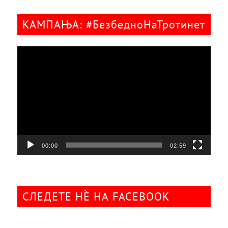
КАМПАЊА: #БезбедноНаТротинет
Видео
плејер
00:00
02:59
СЛЕДЕТЕ НÈ НА FACEBOOK