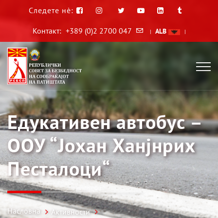
Следете нè:
Контакт:
+389 (0)2 2700 047
ALB
|
|
Едукативен автобус –
ООУ “Јохан Ханјнрих
Песталоци“
Насловна
Активности