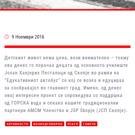
9 Ноември 2016
Детскиот живот нема цена, вози внимателно – токму
ова денес го порачаа децата од основното училиште
Јохан Ханјнрих Песталоци од Скопје во рамки на
“Едукативниот автобус” со кој се возеа и едуцираа
за сообраќајот во главниот град. Имено, од денес
овој интересен проект се спроведува со поддршка
од ГОРСКА вода и секако нашите традиционални
партнери АМСМ Членство и JSP Skopje (ЈСП Скопје).
АКТИВНОСТИ
ВОЗИОДГОВОРНО
РСБСП
СОВЕТИ