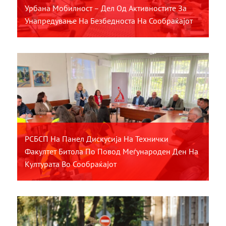
Урбана Мобилност – Дел Од Активностите За
Унапредување На Безбедноста На Сообраќајот
РСБСП На Панел Дискусија На Технички
Факултет Битола По Повод Меѓународен Ден На
Културата Во Сообраќајот