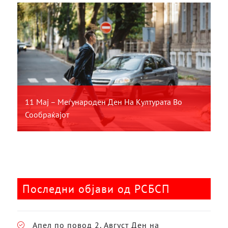
11 Мај – Меѓународен Ден На Културата Во
Сообраќајот
Последни објави од РСБСП
Апел по повод 2. Август Ден на