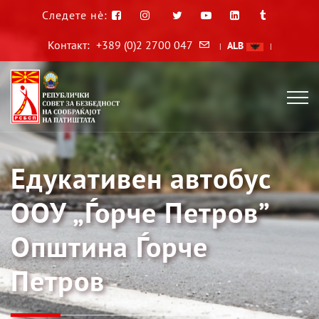
Следете нè:
Контакт:
+389 (0)2 2700 047
ALB
|
|
Едукативен автобус
ООУ „Ѓорче Петров”
Општина Ѓорче
Петров