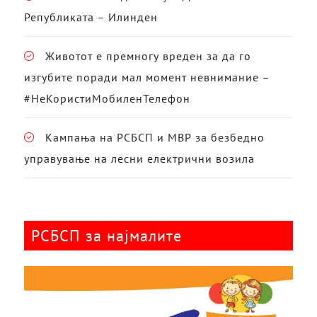
Републиката – Илинден
Животот е премногу вреден за да го
изгубите поради мал момент невнимание –
#НеКористиМобиленТелефон
Кампања на РСБСП и МВР за безбедно
управување на лесни електрични возила
РСБСП за најмалите