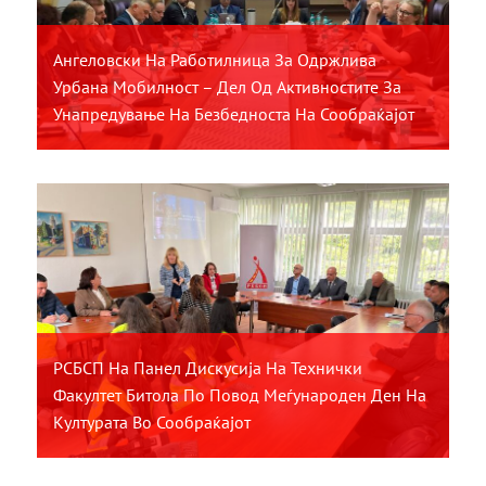
Ангеловски На Работилница За Одржлива
Урбана Мобилност – Дел Од Активностите За
Унапредување На Безбедноста На Сообраќајот
РСБСП На Панел Дискусија На Технички
Факултет Битола По Повод Меѓународен Ден На
Културата Во Сообраќајот