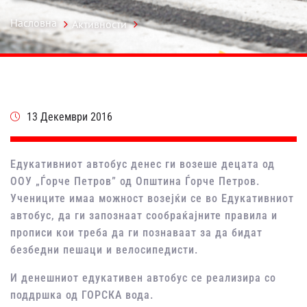
Насловна
Активности
13 Декември 2016
Едукативниот автобус денес ги возеше децата од
ООУ „Ѓорче Петров” од Општина Ѓорче Петров.
Учениците имаа можност возејќи се во Едукативниот
автобус, да ги запознаат сообраќајните правила и
прописи кои треба да ги познаваат за да бидат
безбедни пешаци и велосипедисти.
И денешниот едукативен автобус се реализира со
поддршка од ГОРСКА вода.