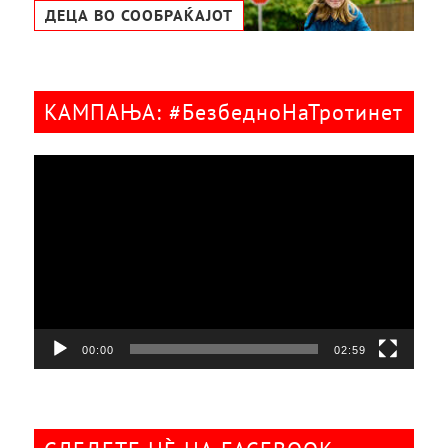
ДЕЦА ВО СООБРАЌАЈОТ
КАМПАЊА: #БезбедноНаТротинет
Видео
плејер
00:00
02:59