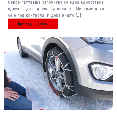
Секое патување започнува со една едноставна
одлука… да седнеш зад воланот. Мислиме дека
сѐ е под контрола. И дека ништо […]
Прочитај повеќе...