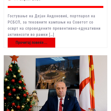
Гостување на Дејан Андоновиќ, портпарол на
РСБСП, за тековните кампањи на Советот со
осврт на спроведените превентивно-едукативни
активнсоти во рамки […]
Прочитај повеќе...