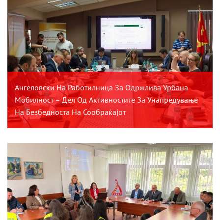
Ангеловски На Работилница За Одржлива Урбана
Мобилност – Дел Од Активностите За Унапредување
На Безбедноста На Сообраќајот