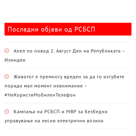
Последни објави од РСБСП
Апел по повод 2. Август Ден на Републиката –
Илинден
Животот е премногу вреден за да го изгубите
поради мал момент невнимание –
#НеКористиМобиленТелефон
Кампања на РСБСП и МВР за безбедно
управување на лесни електрични возила