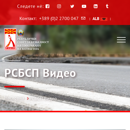
Следете нè:
Контакт:
+389 (0)2 2700 047
ALB
|
|
РСБСП Видео
Насловна
РСБСП Видео