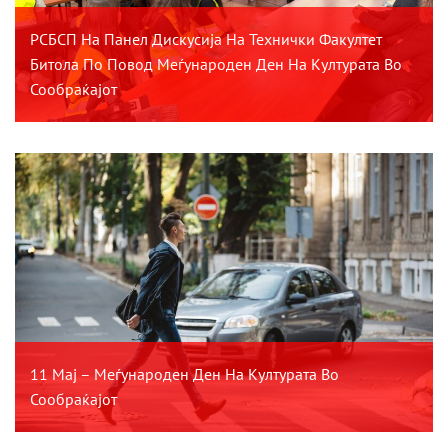
РСБСП На Панел Дискусија На Технички Факултет
Битола По Повод Меѓународен Ден На Културата Во
Сообраќајот
11 Мај – Меѓународен Ден На Културата Во
Сообраќајот