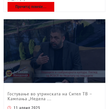
Прочитај повеќе...
Гостување во утринската на Сител ТВ –
Кампања „Недела ...
11 април 2025