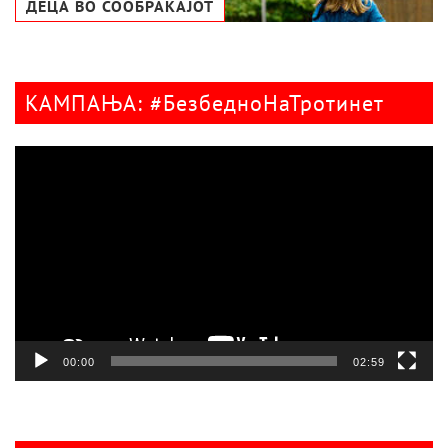
ДЕЦА ВО СООБРАЌАЈОТ
КАМПАЊА: #БезбедноНаТротинет
Видео
плејер
00:00
02:59