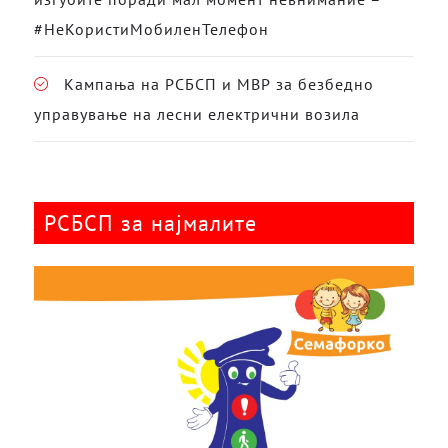
#НеКористиМобиленТелефон
Кампања на РСБСП и МВР за безбедно
управување на лесни електрични возила
РСБСП за најмалите