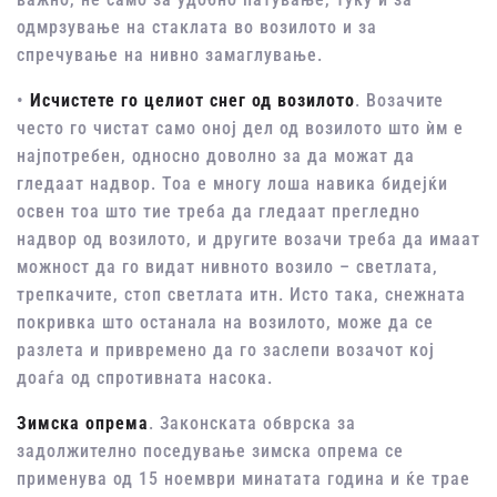
одмрзување на стаклата во возилото и за
спречување на нивно замаглување.
•
Исчистете го целиот снег од возилото
. Возачите
често го чистат само оној дел од возилото што ѝм е
најпотребен, односно доволно за да можат да
гледаат надвор. Тоа е многу лоша навика бидејќи
освен тоа што тие треба да гледаат прегледно
надвор од возилото, и другите возачи треба да имаат
можност да го видат нивното возило – светлата,
трепкачите, стоп светлата итн. Исто така, снежната
покривка што останала на возилото, може да се
разлета и привремено да го заслепи возачот кој
доаѓа од спротивната насока.
Зимска опрема
. Законската обврска за
задолжително поседување зимска опрема се
применува од 15 ноември минатата година и ќе трае