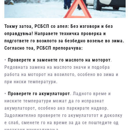
Токму затоа, РСБСП со апел: Без изговори и без
оправдувња! Направете техничка проверка и
подгответе го возилото за безбедно возење во зима.
Согласно тоа, РСБСП препорачува:
•
Проверете и заменете го маслото на моторот
.
Редовната замена на маслото значи и подобра
работа на моторот на возилото, особено во зима и
при ниски температури.
•
Проверете го акумулаторот
. Ладното време и
ниските температури можат да го испразнат
акумулаторот, особено ако паркирате надвор.
Задолжително проверете го акумулатотот и доколку
е слаб, сменете го на време за да се поштедите од
несакани изненадувања.