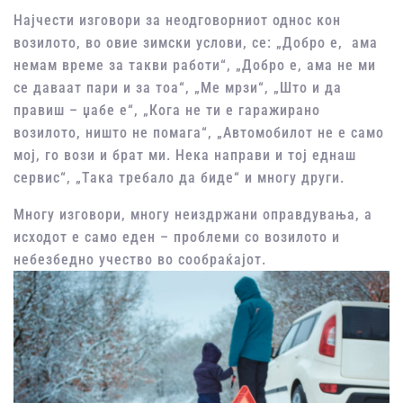
Најчести изговори за неодговорниот однос кон
возилото, во овие зимски услови, се: „Добро е, ама
немам време за такви работи“, „Добро е, ама не ми
се даваат пари и за тоа“, „Ме мрзи“, „Што и да
правиш – џабе е“, „Кога не ти е гаражирано
возилото, ништо не помага“, „Автомобилот не е само
мој, го вози и брат ми. Нека направи и тој еднаш
сервис“, „Така требало да биде“ и многу други.
Многу изговори, многу неиздржани оправдувања, а
исходот е само еден – проблеми со возилото и
небезбедно учество во сообраќајот.