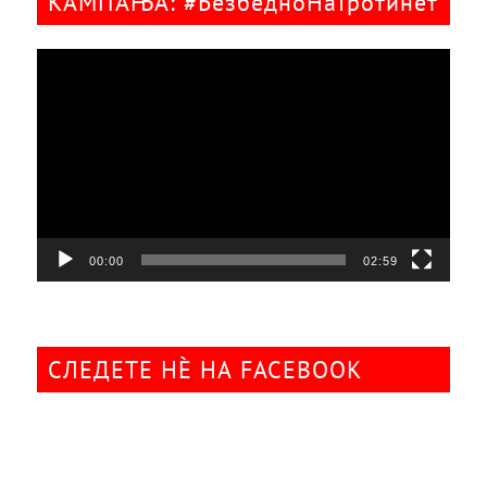
КАМПАЊА: #БезбедноНаТротинет
Видео
плејер
00:00
02:59
СЛЕДЕТЕ НÈ НА FACEBOOK