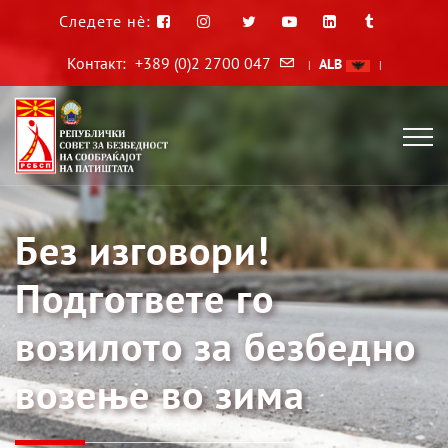
Следете нè:
Контакт:
+389 (0)2 2700 047
ALB
|
|
Без изговори!
Подгответе го
возилото за безбедно
возење во зима