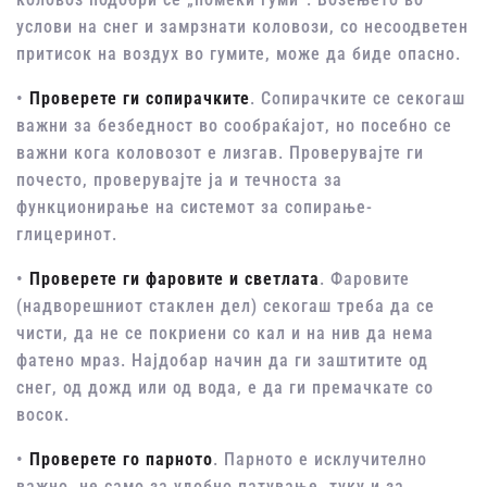
услови на снег и замрзнати коловози, со несоодветен
притисок на воздух во гумите, може да биде опасно.
•
Проверете ги сопирачките
. Сопирачките се секогаш
важни за безбедност во сообраќајот, но посебно се
важни кога коловозот е лизгав. Проверувајте ги
почесто, проверувајте ја и течноста за
функционирање на системот за сопирање-
глицеринот.
•
Проверете ги фаровите и светлата
. Фаровите
(надворешниот стаклен дел) секогаш треба да се
чисти, да не се покриени со кал и на нив да нема
фатено мраз. Најдобар начин да ги заштитите од
снег, од дожд или од вода, е да ги премачкате со
восок.
•
Проверете го парното
. Парното е исклучително
важно, не само за удобно патување, туку и за