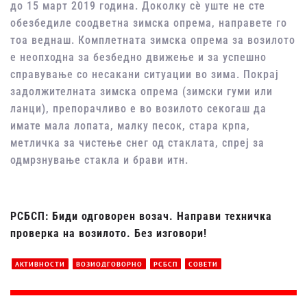
до 15 март 2019 година. Доколку сѐ уште не сте
обезбедиле соодветна зимска опрема, направете го
тоа веднаш. Комплетната зимска опрема за возилото
е неопходна за безбедно движење и за успешно
справување со несакани ситуации во зима. Покрај
задолжителната зимска опрема (зимски гуми или
ланци), препорачливо е во возилото секогаш да
имате мала лопата, малку песок, стара крпа,
метличка за чистење снег од стаклата, спреј за
одмрзнување стакла и брави итн.
РСБСП: Биди одговорен возач. Направи техничка
проверка на возилото. Без изговори!
АКТИВНОСТИ
ВОЗИОДГОВОРНО
РСБСП
СОВЕТИ