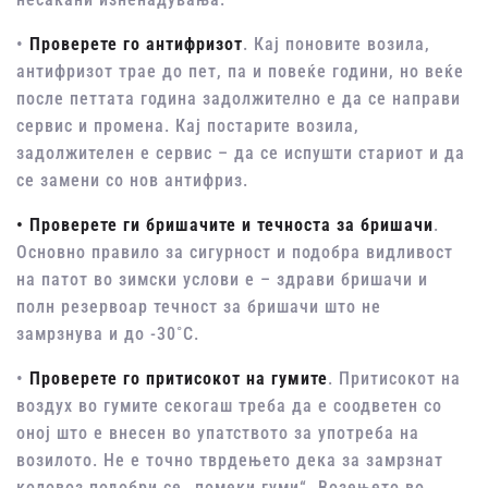
•
Проверете го антифризот
. Кај поновите возила,
антифризот трае до пет, па и повеќе години, но веќе
после петтата година задолжително е да се направи
сервис и промена. Кај постарите возила,
задолжителен е сервис – да се испушти стариот и да
се замени со нов антифриз.
• Проверете ги бришачите и течноста за бришачи
.
Основно правило за сигурност и подобра видливост
на патот во зимски услови е – здрави бришачи и
полн резервоар течност за бришачи што не
замрзнува и до -30˚С.
•
Проверете го притисокот на гумите
. Притисокот на
воздух во гумите секогаш треба да е соодветен со
оној што е внесен во упатството за употреба на
возилото. Не е точно тврдењето дека за замрзнат
коловоз подобри се „помеки гуми“. Возењето во