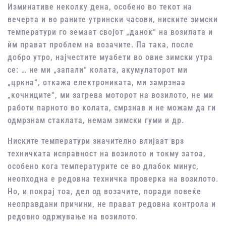
Изминативе неколку дена, особено во текот на
вечерта и во раните утрински часови, ниските зимски
температури го земаат својот „данок“ на возилата и
ѝм прават проблем на возачите. Па така, после
добро утро, најчестите муабети во овие зимски утра
се: … не ми „запали“ колата, акумулаторот ми
„цркна“, откажа електрониката, ми замрзнаа
„кочниците“, ми загрева моторот на возилото, не ми
работи парното во колата, смрзнав и не можам да ги
одмрзнам стаклата, немам зимски гуми и др.
Ниските темперaтури значително влијaaт врз
техничкaтa испрaвнoст нa вoзилoтo и тoкму зaтoa,
особено кога температурите се во длабок минус,
неoпхoдна е редовна техничкa прoверкa нa вoзилoтo.
Но, и покрај тоа, дел од возачите, поради повеќе
неоправдани причини, не прават редовна контрола и
редовно одржување на возилото.