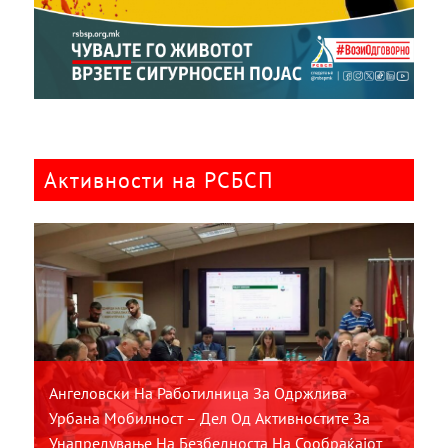
Активности на РСБСП
Ангеловски На Работилница За Одржлива
Урбана Мобилност – Дел Од Активностите За
Унапредување На Безбедноста На Сообраќајот