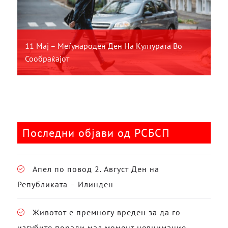
11 Мај – Меѓународен Ден На Културата Во
Сообраќајот
Последни објави од РСБСП
Апел по повод 2. Август Ден на
Републиката – Илинден
Животот е премногу вреден за да го
изгубите поради мал момент невнимание –