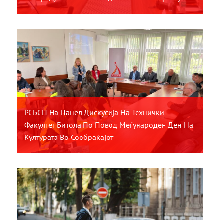
РСБСП На Панел Дискусија На Технички
Факултет Битола По Повод Меѓународен Ден На
Културата Во Сообраќајот