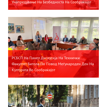
Унапредување На Безбедноста На Сообраќајот
РСБСП На Панел Дискусија На Технички
Факултет Битола По Повод Меѓународен Ден На
Културата Во Сообраќајот