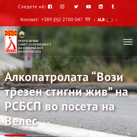
Следете нè:
Контакт:
+389 (0)2 2700 047
ALB
|
|
Алкопатролата “Вози
трезен стигни жив” на
РСБСП во посета на
Велес