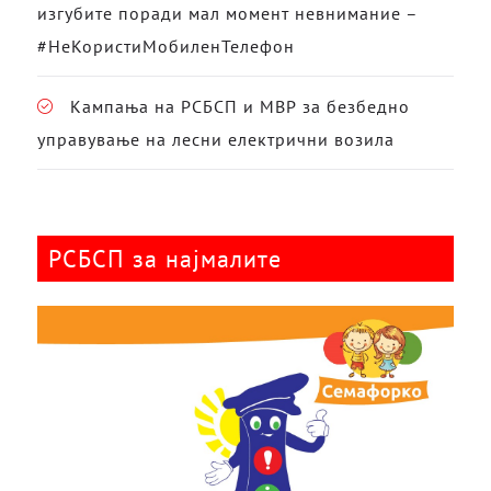
изгубите поради мал момент невнимание –
#НеКористиМобиленТелефон
Кампања на РСБСП и МВР за безбедно
управување на лесни електрични возила
РСБСП за најмалите