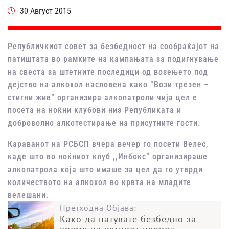
30 Август 2015
Републичкиот совет за безбедност на сообраќајот на
патиштата во рамките на кампањата за подигнување
на свеста за штетните последици од возењето под
дејство на алкохол насловена како “Вози трезен –
стигни жив” организира алкопатроли чија цел е
посета на ноќни клубови низ Републиката и
доброволно алкотестирање на присутните гости.
Караванот на РСБСП вчера вечер го посети Велес,
каде што во ноќниот клуб ,,Инбокс” организираше
алкопатрола која што имаше за цел да го утврди
количеството на алкохол во крвта на младите
велешани.
Претходна Објава:
Како да патувате безбедно за