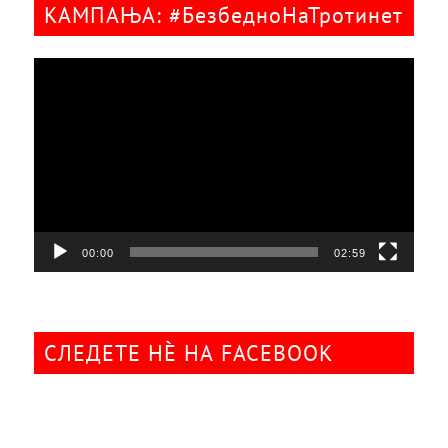
КАМПАЊА: #БезбедноНаТротинет
Видео
плејер
00:00
02:59
СЛЕДЕТЕ НÈ НА FACEBOOK