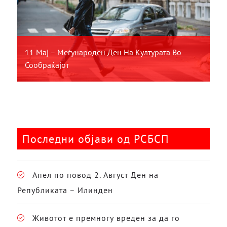
11 Мај – Меѓународен Ден На Културата Во
Сообраќајот
Последни објави од РСБСП
Апел по повод 2. Август Ден на
Републиката – Илинден
Животот е премногу вреден за да го