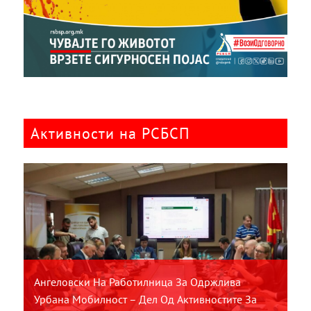
Активности на РСБСП
Ангеловски На Работилница За Одржлива
Урбана Мобилност – Дел Од Активностите За