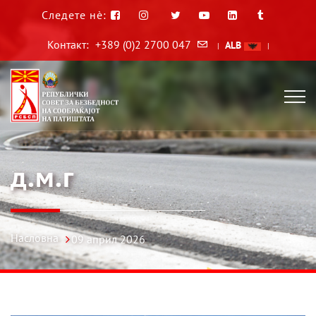
Следете нè:
Контакт:
+389 (0)2 2700 047
ALB
|
|
д.м.г
Насловна
09 април 2026