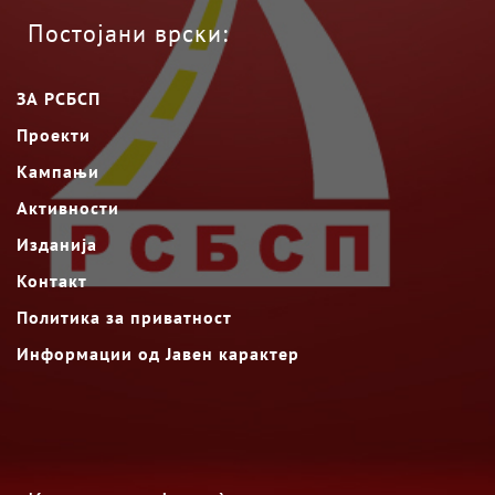
Постојани врски:
ЗА РСБСП
Проекти
Кампањи
Активности
Изданија
Контакт
Политика за приватност
Информации од Јавен карактер