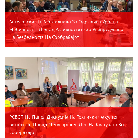
Ангеловски На Работилница За Одржлива Урбана
Мобилност – Дел Од Активностите За Унапредување
На Безбедноста На Сообраќајот
РСБСП На Панел Дискусија На Технички Факултет
Битола По Повод Меѓународен Ден На Културата Во
Сообраќајот