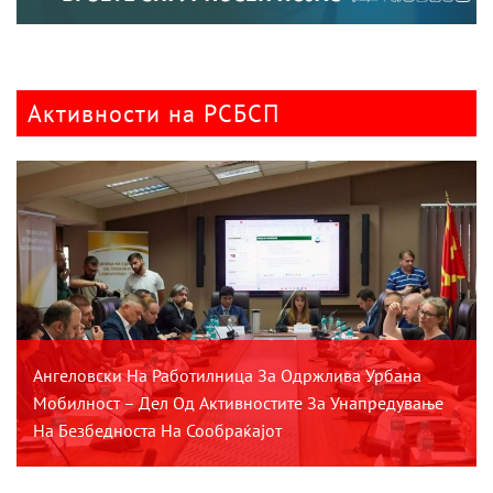
Активности на РСБСП
Ангеловски На Работилница За Одржлива Урбана
Мобилност – Дел Од Активностите За Унапредување
На Безбедноста На Сообраќајот