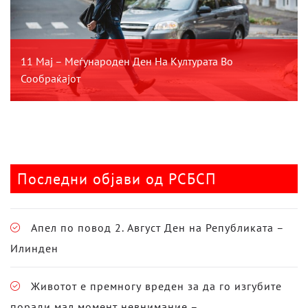
11 Мај – Меѓународен Ден На Културата Во
Сообраќајот
Последни објави од РСБСП
Апел по повод 2. Август Ден на Републиката –
Илинден
Животот е премногу вреден за да го изгубите
поради мал момент невнимание –