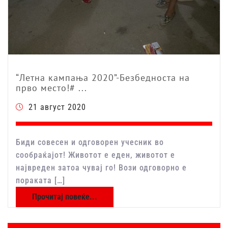
“Летна кампања 2020”-Безбедноста на
прво место!# ...
21 август 2020
Биди совесен и одговорен учесник во
сообраќајот! Животот е еден, животот е
највреден затоа чувај го! Вози одговорно е
пораката […]
Прочитај повеќе...