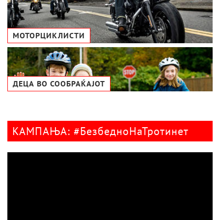
МОТОРЦИКЛИСТИ
ДЕЦА ВО СООБРАЌАЈОТ
КАМПАЊА: #БезбедноНаТротинет
Видео
плејер