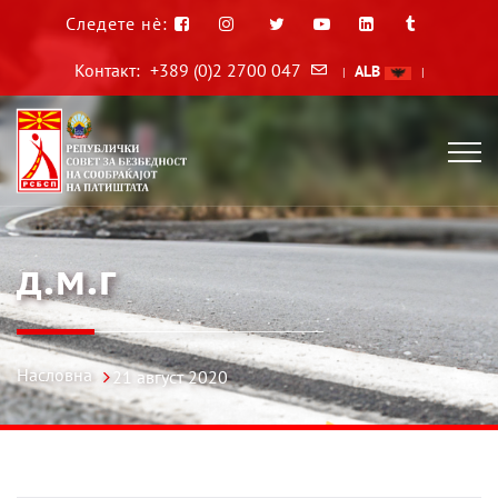
Следете нè:
Контакт:
+389 (0)2 2700 047
ALB
|
|
д.м.г
Насловна
21 август 2020