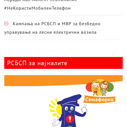
#НеКористиМобиленТелефон
Кампања на РСБСП и МВР за безбедно
управување на лесни електрични возила
РСБСП за најмалите