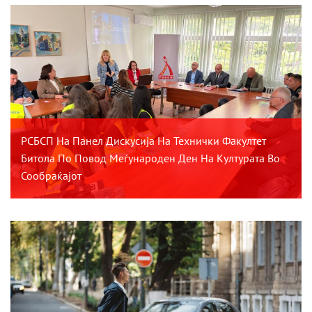
РСБСП На Панел Дискусија На Технички Факултет
Битола По Повод Меѓународен Ден На Културата Во
Сообраќајот