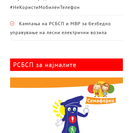
#НеКористиМобиленТелефон
Кампања на РСБСП и МВР за безбедно
управување на лесни електрични возила
РСБСП за најмалите