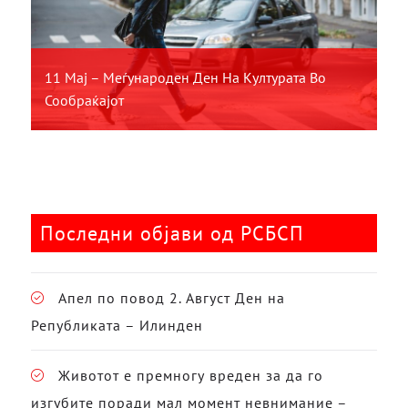
11 Мај – Меѓународен Ден На Културата Во
Сообраќајот
Последни објави од РСБСП
Апел по повод 2. Август Ден на
Републиката – Илинден
Животот е премногу вреден за да го
изгубите поради мал момент невнимание –