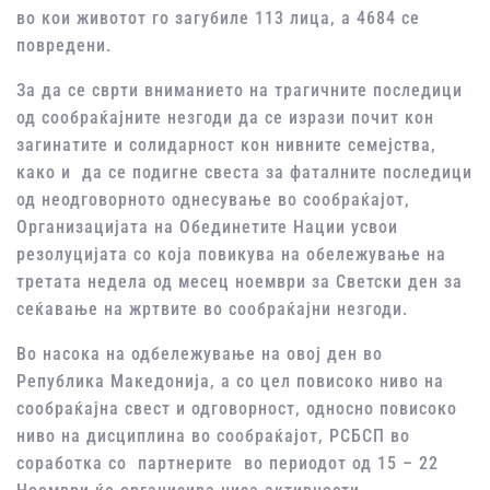
во кои животот го загубиле 113 лица, а 4684 се
повредени.
За да се сврти вниманието на трагичните последици
од сообраќајните незгоди да се изрази почит кон
загинатите и солидарност кон нивните семејства,
како и да се подигне свеста за фаталните последици
од неодговорното однесување во сообраќајот,
Организацијата на Обединетите Нации усвои
резолуцијата со која повикува на обележување на
третата недела од месец ноември за Светски ден за
сеќавање на жртвите во сообраќајни незгоди.
Во насока на одбележување на овој ден во
Република Македонија, а со цел повисоко ниво на
сообраќајна свест и одговорност, односно повисоко
ниво на дисциплина во сообраќајот, РСБСП во
соработка со партнерите во периодот од 15 – 22