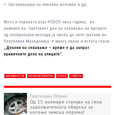
Организација на ликовна изложба и др.
Мото и пораката која РСБСП оваа година, во
рамките на Светскиот ден на сеќавање на жртвите
од сообраќајни незгоди ја праќа до сите граѓани во
Република Македонија, е многу силна и истата гласи:
,,Денови на сеќавање – време е да запрат
кривичните дела на улиците”.
АКТИВНОСТИ
ВОЗИОДГОВОРНО
РСБСП
СОВЕТИ
Претходна Објава:
Од 15 ноември стапува на сила
задолжителната обврска за
носење зимска опрема!