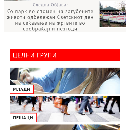
Следна Објава:
Со парк во спомен на загубените
животи одбележан Светскиот ден
на сеќавање на жртвите во
сообраќајни незгоди
ЦЕЛНИ ГРУПИ
МЛАДИ
ПЕШАЦИ