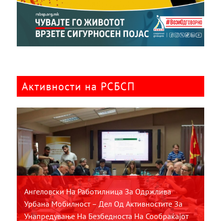
Активности на РСБСП
Ангеловски На Работилница За Одржлива
Урбана Мобилност – Дел Од Активностите За
Унапредување На Безбедноста На Сообраќајот