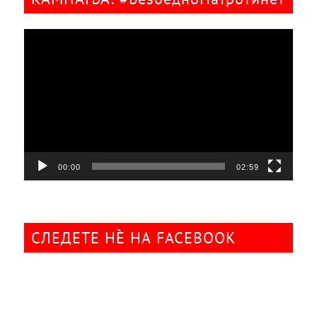
Видео
плејер
00:00
02:59
СЛЕДЕТЕ НÈ НА FACEBOOK