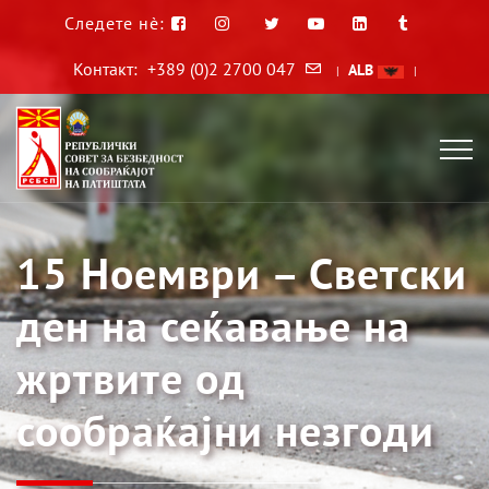
Следете нè:
Контакт:
+389 (0)2 2700 047
ALB
|
|
15 Ноември – Светски
ден на сеќавање на
жртвите од
сообраќајни незгоди