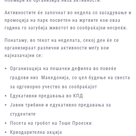
Ноември ќе организира низа активности.
Активностите ќе започнат во недела со засадување и
промоција на парк посветен на жртвите кои оваа
година го загубија животот во сообраќајни несреќи.
Понатаму, во текот на неделата, секој ден ќе се
организираат различни активности меѓу кои
најназачајни се:
Организација на пешачки дефилеа во повеќе
градови низ Македонија, со цел будење на свеста
за одговорно учество во сообраќајот
Едукативни предавања во КПД
Јавни трибини и едукативно предавања за
студентите
Посета на гробот на Тоше Проески
Крводарителна акција