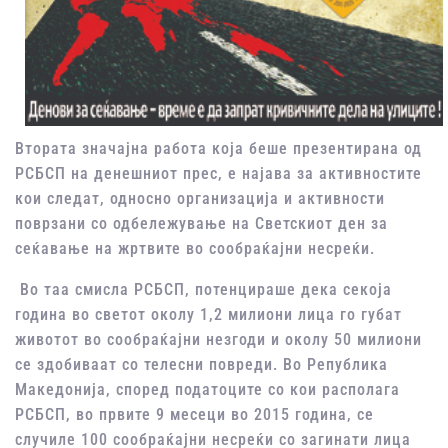
Втората значајна работа која беше презентирана од
РСБСП на денешниот прес, е најава за активностите
кои следат, односно организација и активности
поврзани со одбележување на Светскиот ден за
сеќавање на жртвите во сообраќајни несреќи.
Во таа смисла РСБСП, потенцираше дека секоја
година во светот околу 1,2 милиони лица го губат
животот во сообраќајни незгоди и околу 50 милиони
се здобиваат со телесни повреди. Во Република
Македонија, според податоците со кои располага
РСБСП, во првите 9 месеци во 2015 година, се
случиле 100 сообраќајни несреќи со загинати лица