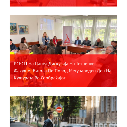
РСБСП На Панел Дискусија На Технички
Факултет Битола По Повод Меѓународен Ден На
Културата Во Сообраќајот