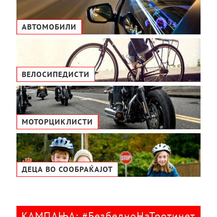
АВТОМОБИЛИ
ВЕЛОСИПЕДИСТИ
МОТОРЦИКЛИСТИ
ДЕЦА ВО СООБРАЌАЈОТ
КАМПАЊА: #БезбедноНаТротинет