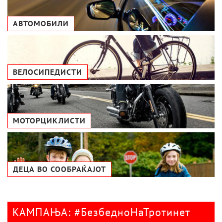
АВТОМОБИЛИ
ВЕЛОСИПЕДИСТИ
МОТОРЦИКЛИСТИ
ДЕЦА ВО СООБРАЌАЈОТ
КАМПАЊА: #БезбедноНаТротинет