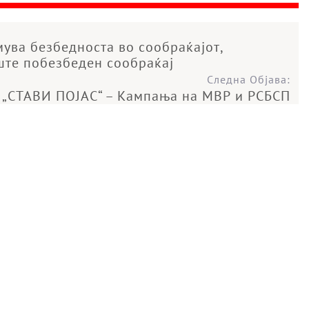
ува безбедноста во сообраќајот,
ште побезбеден сообраќај
Следна Објава:
„СТАВИ ПОЈАС“ – Кампања на МВР и РСБСП