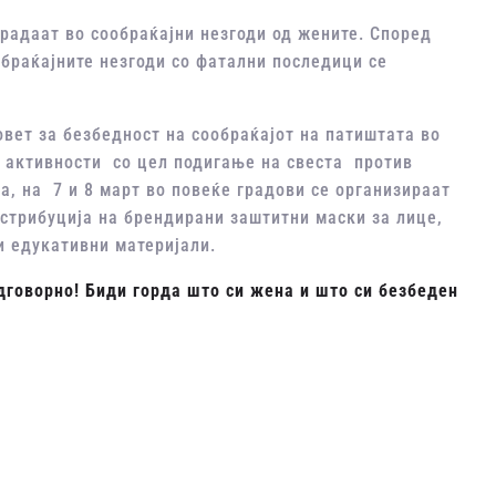
радаат во сообраќајни незгоди од жените. Според
обраќајните незгоди со фатални последици се
вет за безбедност на сообраќајот на патиштата во
 активности со цел подигање на свеста против
а, на 7 и 8 март во повеќе градови се организираат
истрибуција на брендирани заштитни маски за лице,
и едукативни материјали.
дговорно! Биди горда што си жена и што си безбеден