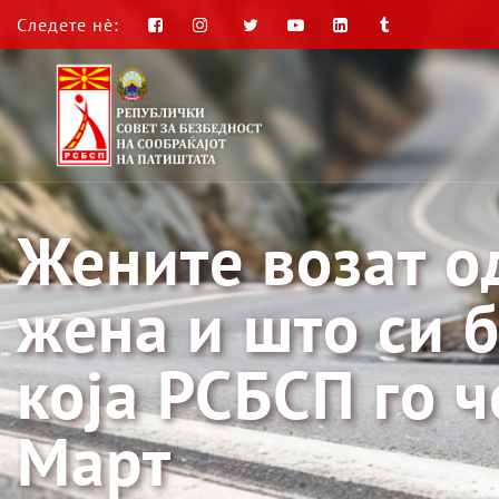
Следете нè:
Жените возат о
жена и што си б
која РСБСП го ч
Март