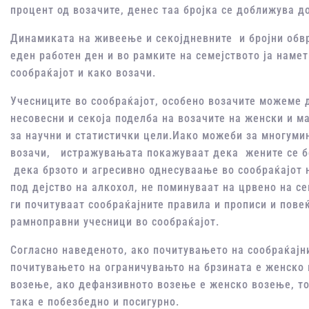
процент од возачите, денес таа бројка се доближува д
Динамиката на живеење и секојдневните и бројни обвр
еден работен ден и во рамките на семејството ја наме
сообраќајот и како возачи.
Учесниците во сообраќајот, особено возачите можеме д
несовесни и секоја поделба на возачите на женски и м
за научни и статистички цели.
Иако можеби за многумин
возачи, истражувањата покажуваат дека жените се б
дека брзото и агресивно однесуваање во сообраќајот н
под дејство на алкохол, не поминуваат на црвено на с
ги почитуваат сообраќајните правила и прописи и пове
рамноправни учесници во сообраќајот.
Согласно наведеното, ако почитувањето на сообраќајн
почитувањето на ограничувањто на брзината е женско
возење, ако дефанзивното возење е женско возење, то
така е побезбедно и посигурно.