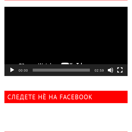
Видео
плејер
00:00
02:59
СЛЕДЕТЕ НÈ НА FACEBOOK