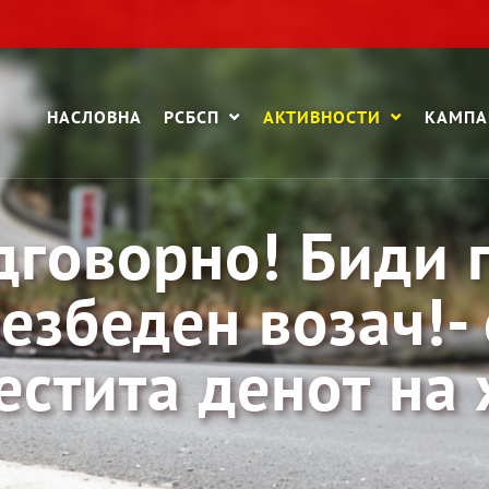
НАСЛОВНА
РСБСП
АКТИВНОСТИ
КАМП
дговорно! Биди 
езбеден возач!- 
естита денот на