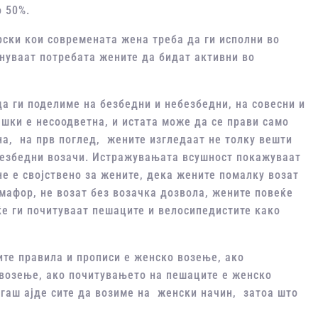
о 50%.
ски кои современата жена треба да ги исполни во
тнуваат потребата жените да бидат активни во
а ги поделиме на безбедни и небезбедни, на совесни и
ашки е несоодветна, и истата може да се прави само
а, на прв поглед, жените изгледаат не толку вешти
езбедни возачи. Истражувањата всушност покажуваат
е е својствено за жените, дека жените помалку возат
емафор, не возат без возачка дозвола, жените повеќе
ќе ги почитуваат пешаците и велосипедистите како
ите правила и прописи е женско возење, ако
 возење, ако почитувањето на пешаците е женско
гаш ајде сите да возиме на женски начин, затоа што