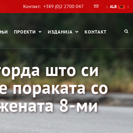
Контакт:
+389 (0)2 2700 047
ALB
|
|
АЊИ
ПРОЕКТИ
ИЗДАНИЈА
КОНТАКТ
горда што си
е пораката со
 жената 8-ми