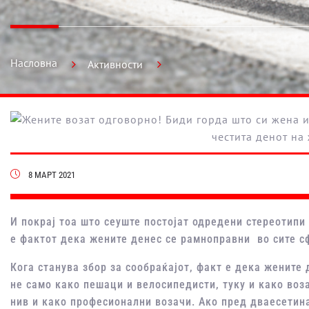
Насловна
Активности
8 МАРТ 2021
И покрај тоа што сеуште постојат одредени стереотипи
е фактот дека жените денес се рамноправни во сите 
Кога станува збор за сообраќајот, факт е дека жените 
не само како пешаци и велосипедисти, туку и како воз
нив и како професионални возачи. Ако пред дваесетин