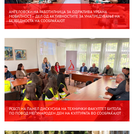
АНГЕЛОВСКИ НА РАБОТИЛНИЦА ЗА ОДРЖЛИВА УРБАНА
МОБИЛНОСТ – ДЕЛ ОД АКТИВНОСТИТЕ ЗА УНАПРЕДУВАЊЕ НА
БЕЗБЕДНОСТА НА СООБРАЌАЈОТ
РСБСП НА ПАНЕЛ ДИСКУСИЈА НА ТЕХНИЧКИ ФАКУЛТЕТ БИТОЛА
ПО ПОВОД МЕЃУНАРОДЕН ДЕН НА КУЛТУРАТА ВО СООБРАЌАЈОТ