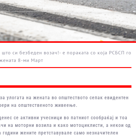
 за улогата на жената во општеството сепак евидентен
сфери на општественото живеење.
денес се активни учесници во патниот сообраќај и тоа
ачи на моторни возила и како мотоциклисти, а некои од
а години жените претставувале само незначителен