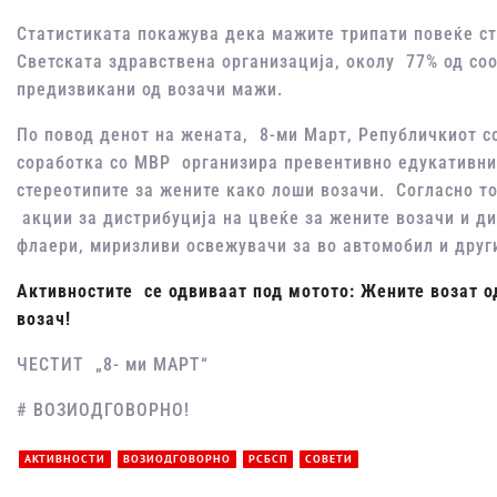
Статистиката покажува дека мажите трипати повеќе ст
Светската здравствена организација, околу 77% од со
предизвикани од возачи мажи.
По повод денот на жената, 8-ми Март, Републичкиот со
соработка со МВР организира превентивно едукативни
стереотипите за жените како лоши возачи. Согласно то
акции за дистрибуција на цвеќе за жените возачи и д
флаери, миризливи освежувачи за во автомобил и друг
Активностите се одвиваат под мотото:
Жените возат о
возач!
ЧЕСТИТ „8- ми МАРТ“
# ВОЗИОДГОВОРНО!
АКТИВНОСТИ
ВОЗИОДГОВОРНО
РСБСП
СОВЕТИ