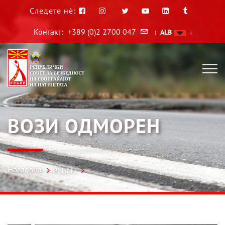
Следете нè:
Контакт:
+389 (0)2 2700 047
ALB
|
|
ВОЗИ ОДМОРЕН
Насловна
РСБСП