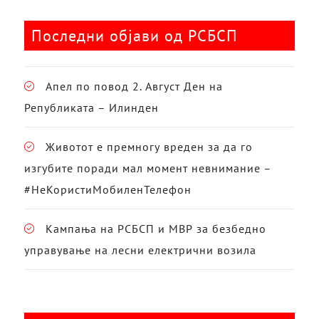
Последни објави од РСБСП
Апел по повод 2. Август Ден на
Републиката – Илинден
Животот е премногу вреден за да го
изгубите поради мал момент невнимание –
#НеКористиМобиленТелефон
Кампања на РСБСП и МВР за безбедно
управување на лесни електрични возила