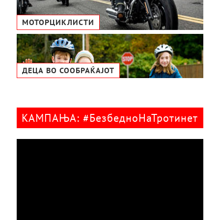
МОТОРЦИКЛИСТИ
ДЕЦА ВО СООБРАЌАЈОТ
КАМПАЊА: #БезбедноНаТротинет
Видео
плејер