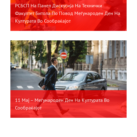
РСБСП На Панел Дискусија На Технички
Факултет Битола По Повод Меѓународен Ден На
Културата Во Сообраќајот
11 Мај – Меѓународен Ден На Културата Во
Сообраќајот