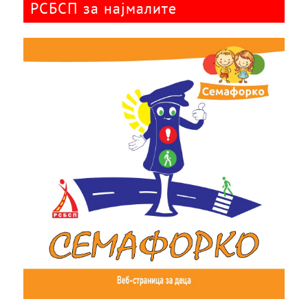
РСБСП за најмалите