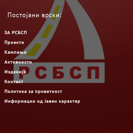
Постојани врски:
ЗА РСБСП
Проекти
Кампањи
Активности
Изданија
Контакт
Политика за приватност
Информации од Јавен карактер