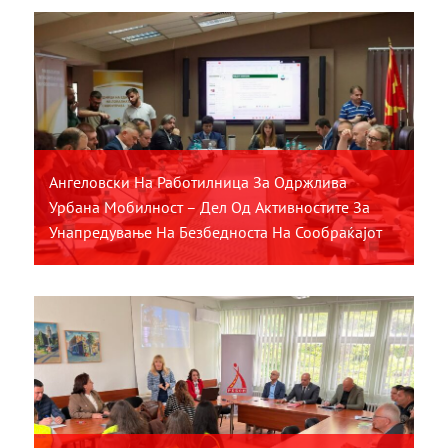
Ангеловски На Работилница За Одржлива
Урбана Мобилност – Дел Од Активностите За
Унапредување На Безбедноста На Сообраќајот