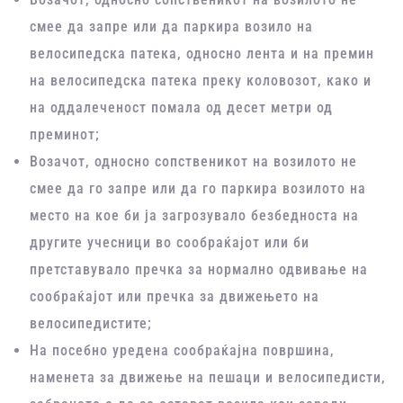
смее да запре или да паркира возило на
велосипедска патека, односно лента и на премин
на велосипедска патека преку коловозот, како и
на оддалеченост помала од десет метри од
преминот;
Возачот, односно сопственикот на возилото не
смее да го запре или да го паркира возилото на
место на кое би ја загрозувало безбедноста на
другите учесници во сообраќајот или би
претставувало пречка за нормално одвивање на
сообраќајот или пречка за движењето на
велосипедистите;
На посебно уредена сообраќајна површина,
наменета за движење на пешаци и велосипедисти,