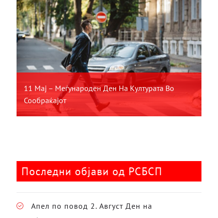
11 Мај – Меѓународен Ден На Културата Во
Сообраќајот
Последни објави од РСБСП
Апел по повод 2. Август Ден на