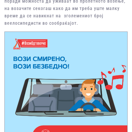
поради можноста да уживаат во пролетното возење,
на возачите секогаш како да им треба уште малку
време да се навикнат на зголемениот број
веелосипедисти во сообраќајот.