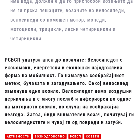
има вода, должен е да го приспособи возењето да
не ги прска пешаците, возачите на велосипеди,
велосипеди со помошен мотор, мопеди,
мотоцикли, трицикли, лесни четирицикли и
четирицикли.
РСБСП упатува апел до возачите: Велосипедот е
економски, енергетски и еколошки најодржлива
форма на мобилност. Го намалува сообраќајниот
метеж, бучавата и загадувањето. Секој велосипед
заменува едно возило. Велосипедот нема воздушни
перничиња и е многу послаб и инфериорен во однос
на моторното возило, во случај на сообраќајна
незгода. Затоа, биди внимателен возач, почитувај ги
велосипедистите и чувај ги од повреди и загуби.
АКТИВНОСТИ
ВОЗИОДГОВОРНО
РСБСП
СОВЕТИ