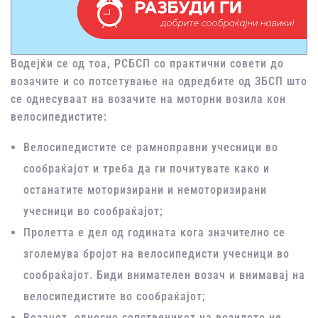
Водејќи се од тоа, РСБСП со практични совети до
возачите и со потсетување на одредбите од ЗБСП што
се однесуваат на возачите на моторни возила кон
велосипедистите:
Велосипедистите се рамноправни учесници во
сообраќајот и треба да ги почитувате како и
останатите моторизирани и немоторизирани
учесници во сообраќајот;
Пролетта е дел од годината кога значително се
зголемува бројот на велосипедисти учесници во
сообраќајот. Биди внимателен возач и внимавај на
велосипедистите во сообраќајот;
Возачот, односно сопственикот на возилото не