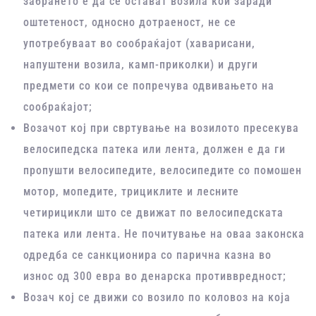
забрането е да се остават возила кои заради
оштетеност, односно дотраеност, не се
употребуваат во сообраќајот (хаварисани,
напуштени возила, камп-приколки) и други
предмети со кои се попречува одвивањето на
сообраќајот;
Возачот кој при свртување на возилото пресекува
велосипедска патека или лента, должен е да ги
пропушти велосипедите, велосипедите со помошен
мотор, мопедите, трициклите и лесните
четирицикли што се движат по велосипедската
патека или лента. Не почитување на оваа законска
одредба се санкционира со парична казна во
износ од 300 евра во денарска противвредност;
Возач кој се движи со возило по коловоз на која