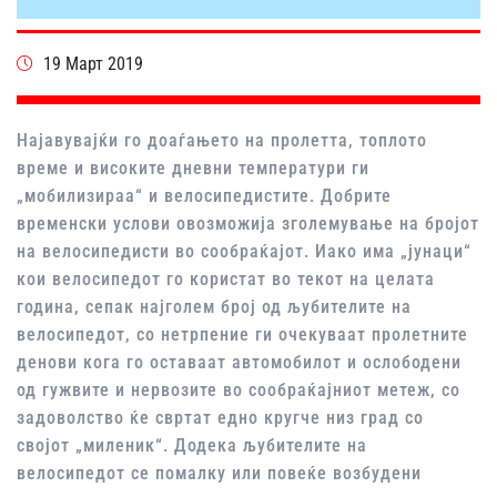
19 Март 2019
Најавувајќи го доаѓањето на пролетта, топлото
време и високите дневни температури ги
„мобилизираа“ и велосипедистите. Добрите
временски услови овозможија зголемување на бројот
на велосипедисти во сообраќајот. Иако има „јунаци“
кои велосипедот го користат во текот на целата
година, сепак најголем број од љубителите на
велосипедот, со нетрпение ги очекуваат пролетните
денови кога го оставаат автомобилот и ослободени
од гужвите и нервозите во сообраќајниот метеж, со
задоволство ќе свртат едно кругче низ град со
својот „миленик“. Додека љубителите на
велосипедот се помалку или повеќе возбудени