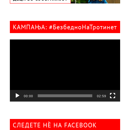
КАМПАЊА: #БезбедноНаТротинет
Видео
плејер
00:00
02:59
СЛЕДЕТЕ НÈ НА FACEBOOK