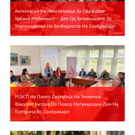
Ангеловски На Работилница За Одржлива
Урбана Мобилност – Дел Од Активностите За
Унапредување На Безбедноста На Сообраќајот
РСБСП На Панел Дискусија На Технички
Факултет Битола По Повод Меѓународен Ден На
Културата Во Сообраќајот