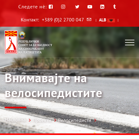
Следете нè:
Контакт:
+389 (0)2 2700 047
ALB
|
|
Внимавајте на
велосипедистите
Насловна
Проекти
Велосипедисти