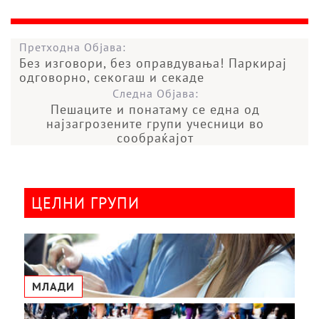
Претходна Објава:
Без изговори, без оправдувања! Паркирај
одговорно, секогаш и секаде
Следна Објава:
Пешаците и понатаму се една од
најзагрозените групи учесници во
сообраќајот
ЦЕЛНИ ГРУПИ
МЛАДИ