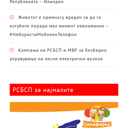
Републиката – Илинден
Животот е премногу вреден за да го
изгубите поради мал момент невнимание –
#НеКористиМобиленТелефон
Кампања на РСБСП и МВР за безбедно
управување на лесни електрични возила
РСБСП за најмалите