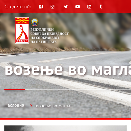
Следете нè:
возење во магл
Насловна
возење во магла