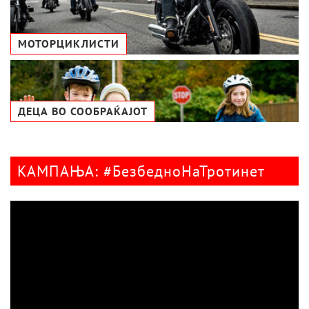
МОТОРЦИКЛИСТИ
ДЕЦА ВО СООБРАЌАЈОТ
КАМПАЊА: #БезбедноНаТротинет
Видео
плејер