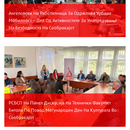
Ангеловски На Работилница За Одржлива Урбана
Мобилност – Дел Од Активностите За Унапредување
На Безбедноста На Сообраќајот
РСБСП На Панел Дискусија На Технички Факултет
Битола По Повод Меѓународен Ден На Културата Во
Сообраќајот