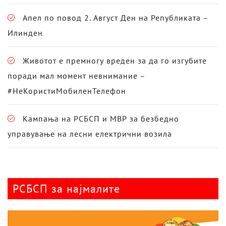
Апел по повод 2. Август Ден на Републиката –
Илинден
Животот е премногу вреден за да го изгубите
поради мал момент невнимание –
#НеКористиМобиленТелефон
Кампања на РСБСП и МВР за безбедно
управување на лесни електрични возила
РСБСП за најмалите