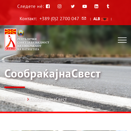
Следете нè:
Контакт:
+389 (0)2 2700 047
ALB
|
|
СообраќајнаСвест
Насловна
СообраќајнаСвест