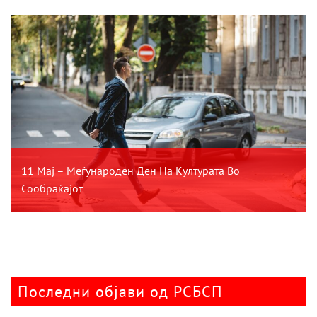
11 Мај – Меѓународен Ден На Културата Во
Сообраќајот
Последни објави од РСБСП