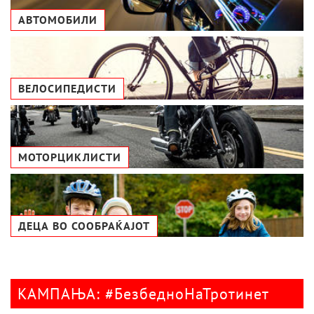
АВТОМОБИЛИ
ВЕЛОСИПЕДИСТИ
МОТОРЦИКЛИСТИ
ДЕЦА ВО СООБРАЌАЈОТ
КАМПАЊА: #БезбедноНаТротинет