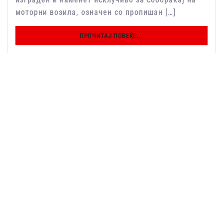
моторни возила, означен со пропишан […]
ПРОЧИТАЈ ПОВЕЌЕ...