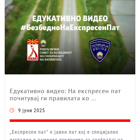
Едукативно видео: На експресен пат
почитувај ги правилата ко ...
9 јуни 2025
„Експресен пат” е јавен пат кој е специјално
изграден и наменет исклучиво за сообраќај на