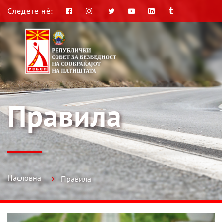
Следете нè:
Правила
Насловна
Правила