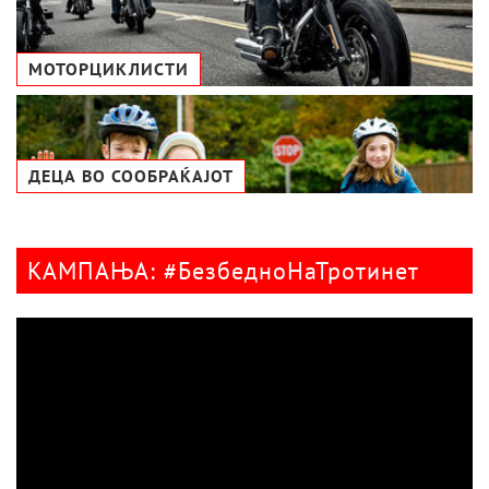
МОТОРЦИКЛИСТИ
ДЕЦА ВО СООБРАЌАЈОТ
КАМПАЊА: #БезбедноНаТротинет
Видео
плејер