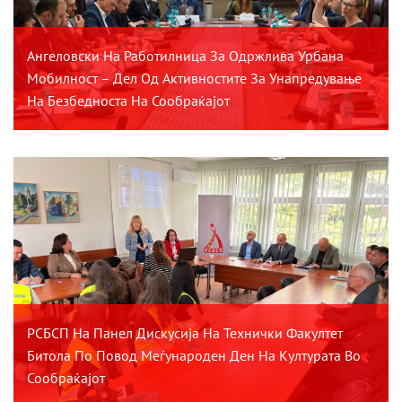
Ангеловски На Работилница За Одржлива Урбана
Мобилност – Дел Од Активностите За Унапредување
На Безбедноста На Сообраќајот
РСБСП На Панел Дискусија На Технички Факултет
Битола По Повод Меѓународен Ден На Културата Во
Сообраќајот