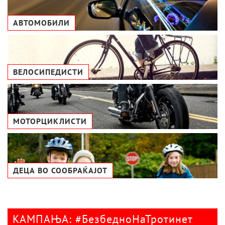
АВТОМОБИЛИ
ВЕЛОСИПЕДИСТИ
МОТОРЦИКЛИСТИ
ДЕЦА ВО СООБРАЌАЈОТ
КАМПАЊА: #БезбедноНаТротинет