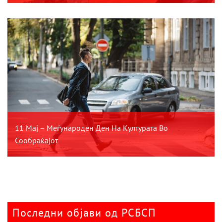
11 Мај – Меѓународен Ден На Културата Во
Сообраќајот
Последни објави од РСБСП