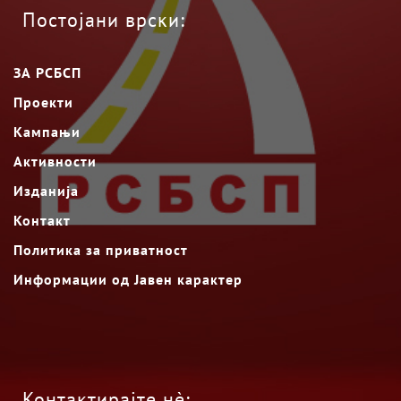
Постојани врски:
ЗА РСБСП
Проекти
Кампањи
Активности
Изданија
Контакт
Политика за приватност
Информации од Јавен карактер
Контактирајте нè: