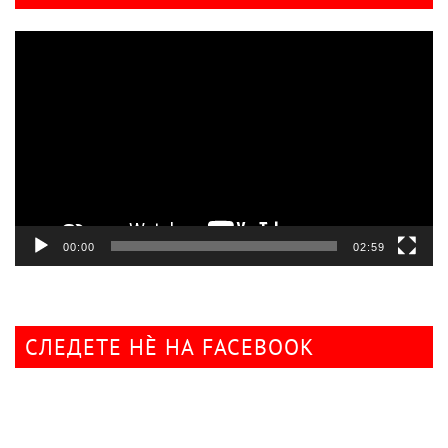
Видео
плејер
00:00
02:59
СЛЕДЕТЕ НÈ НА FACEBOOK