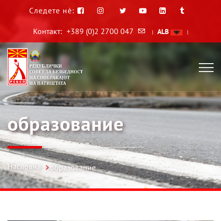
Следете нè:
Контакт:
+389 (0)2 2700 047
ALB
|
|
образование
Насловна
образование