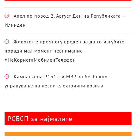
Апел по повод 2. Август Ден на Републиката –
Илинден
Животот е премногу вреден за да го изгубите
поради мал момент невнимание –
#НеКористиМобиленТелефон
Кампања на РСБСП и МВР за безбедно
управување на лесни електрични возила
РСБСП за најмалите