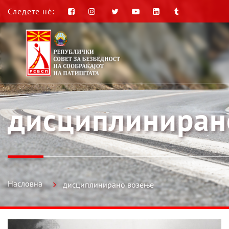
Следете нè:
дисциплиниран
Насловна
дисциплинирано возење