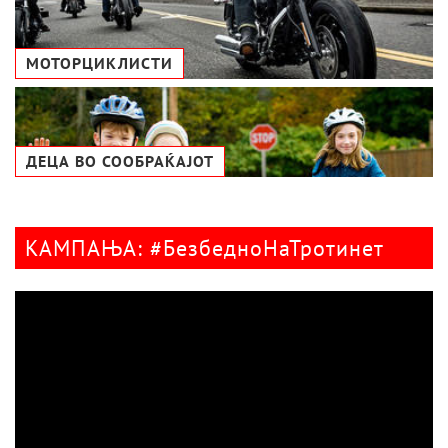
МОТОРЦИКЛИСТИ
ДЕЦА ВО СООБРАЌАЈОТ
КАМПАЊА: #БезбедноНаТротинет
Видео
плејер