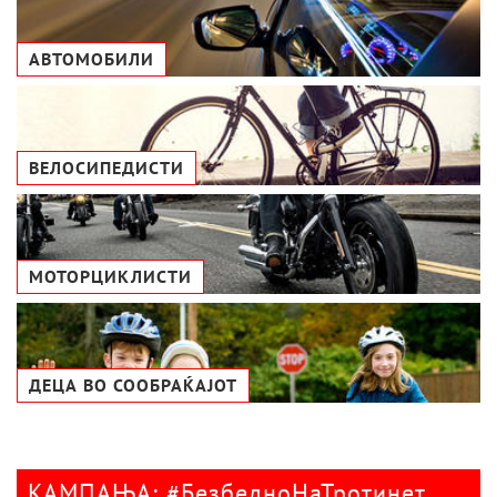
АВТОМОБИЛИ
ВЕЛОСИПЕДИСТИ
МОТОРЦИКЛИСТИ
ДЕЦА ВО СООБРАЌАЈОТ
КАМПАЊА: #БезбедноНаТротинет