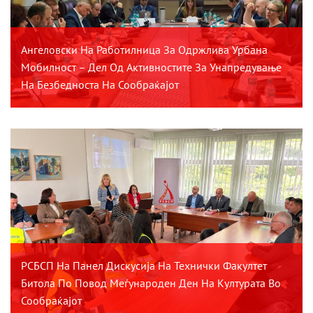
Ангеловски На Работилница За Одржлива Урбана
Мобилност – Дел Од Активностите За Унапредување
На Безбедноста На Сообраќајот
РСБСП На Панел Дискусија На Технички Факултет
Битола По Повод Меѓународен Ден На Културата Во
Сообраќајот