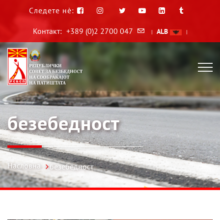
Следете нè:
Контакт:
+389 (0)2 2700 047
ALB
|
|
безебедност
Насловна
безебедност