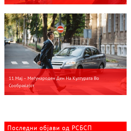
11 Мај – Меѓународен Ден На Културата Во
Сообраќајот
Последни објави од РСБСП