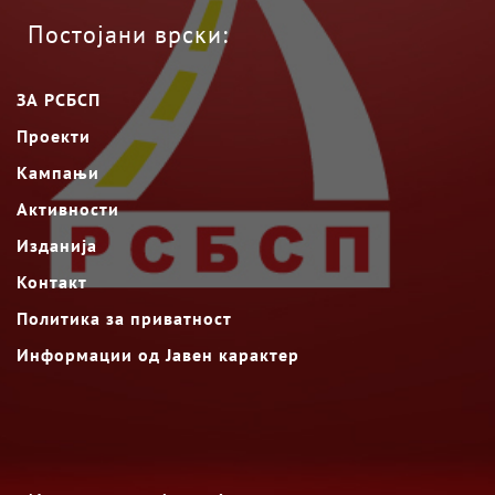
Постојани врски:
ЗА РСБСП
Проекти
Кампањи
Активности
Изданија
Контакт
Политика за приватност
Информации од Јавен карактер