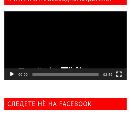
Видео
плејер
00:00
02:59
СЛЕДЕТЕ НÈ НА FACEBOOK