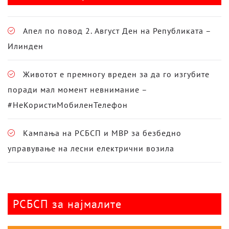
Апел по повод 2. Август Ден на Републиката –
Илинден
Животот е премногу вреден за да го изгубите
поради мал момент невнимание –
#НеКористиМобиленТелефон
Кампања на РСБСП и МВР за безбедно
управување на лесни електрични возила
РСБСП за најмалите