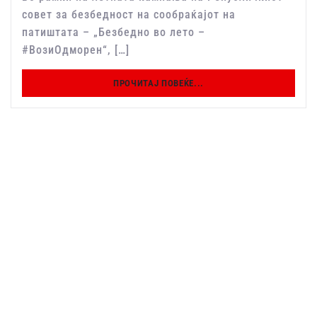
совет за безбедност на сообраќајот на
патиштата – „Безбедно во лето –
#ВозиОдморен“, […]
ПРОЧИТАЈ ПОВЕЌЕ...