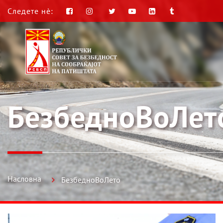
Следете нè:
БезбедноВоЛет
Насловна
БезбедноВоЛето