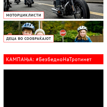
МОТОРЦИКЛИСТИ
ДЕЦА ВО СООБРАЌАЈОТ
КАМПАЊА: #БезбедноНаТротинет
Видео
плејер