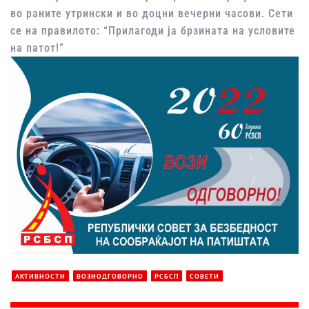
во раните утрински и во доцни вечерни часови. Сети
се на правилото: “Прилагоди ја брзината на условите
на патот!”
АКТИВНОСТИ
ВОЗИОДГОВОРНО
РСБСП
СОВЕТИ