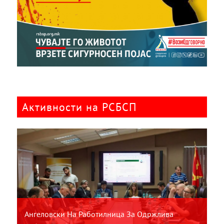
Активности на РСБСП
Ангеловски На Работилница За Одржлива