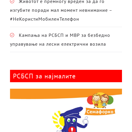
Животот е премногу вреден за да го
изгубите поради мал момент невнимание –
#НеКористиМобиленТелефон
Кампања на РСБСП и МВР за безбедно
управување на лесни електрични возила
РСБСП за најмалите