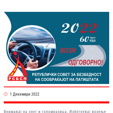
1 Декември 2022
Внимавај на снег и голомразица. Избегнувај возење