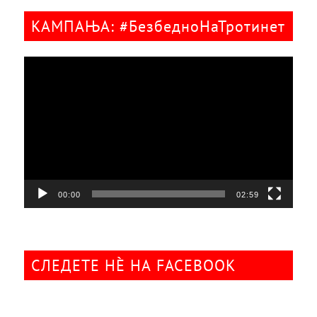
КАМПАЊА: #БезбедноНаТротинет
Видео
плејер
00:00
02:59
СЛЕДЕТЕ НÈ НА FACEBOOK