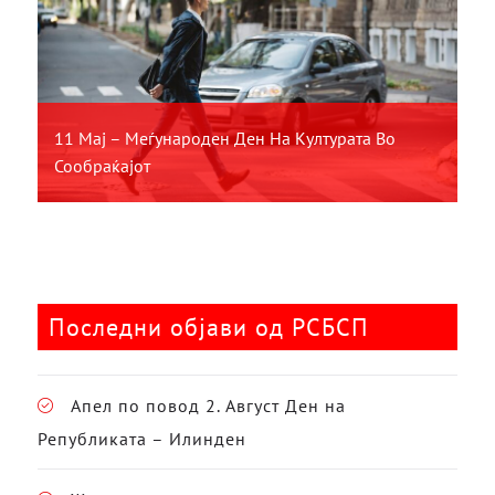
11 Мај – Меѓународен Ден На Културата Во
Сообраќајот
Последни објави од РСБСП
Апел по повод 2. Август Ден на
Републиката – Илинден