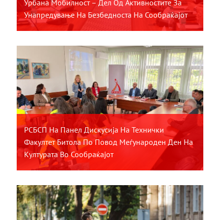
Урбана Мобилност – Дел Од Активностите За
Унапредување На Безбедноста На Сообраќајот
РСБСП На Панел Дискусија На Технички
Факултет Битола По Повод Меѓународен Ден На
Културата Во Сообраќајот