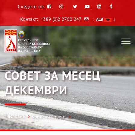
Следете нè:
Контакт:
+389 (0)2 2700 047
ALB
|
|
СОВЕТ ЗА МЕСЕЦ
ДЕКЕМВРИ
Насловна
Корисни Совети