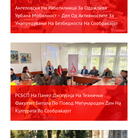
Ангеловски На Работилница За Одржлива
Урбана Мобилност – Дел Од Активностите За
Унапредување На Безбедноста На Сообраќајот
РСБСП На Панел Дискусија На Технички
Факултет Битола По Повод Меѓународен Ден На
Културата Во Сообраќајот