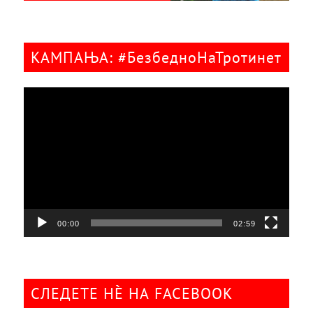
КАМПАЊА: #БезбедноНаТротинет
Видео
плејер
00:00
02:59
СЛЕДЕТЕ НÈ НА FACEBOOK