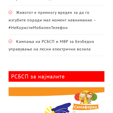
Животот е премногу вреден за да го
изгубите поради мал момент невнимание –
#НеКористиМобиленТелефон
Кампања на РСБСП и МВР за безбедно
управување на лесни електрични возила
РСБСП за најмалите