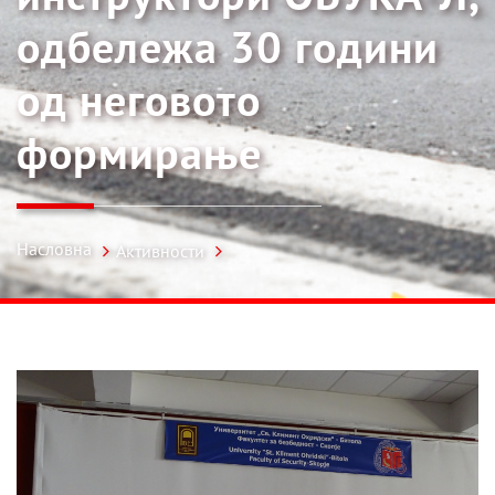
одбележа 30 години
од неговото
формирање
Насловна
Активности