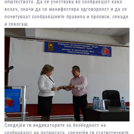
општеството. Да се учествува во сообраќајот како
возач, значи да се манифестира одговорност и да се
почитуваат сообраќајните правила и прописи, секаде
и секогаш.
Следејќи ги индикаторите за безбедност на
сообраќајот на патиштата, следејќи ги статистичките