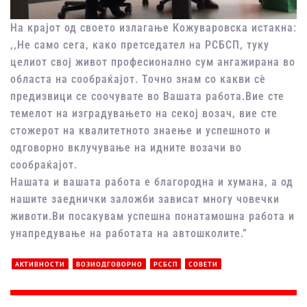
На крајот од своето излагање Кожуваровска истакна:
,,Не само сега, како претседател на РСБСП, туку
целиот свој живот професионално сум ангажирана во
областа на сообраќајот. Точно знам со какви сè
предизвици се соочувате во Вашата работа.Вие сте
темелот на изградувањето на секој возач, вие сте
стожерот на квалитетното знаење и успешното и
одговорно вклучување на идните возачи во
сообраќајот.
Нашата и вашата работа е благородна и хумана, а од
нашите заеднички заложби зависат многу човечки
животи.Ви посакувам успешна понатамошна работа и
унапредување на работата на автошколите.”
АКТИВНОСТИ
ВОЗИОДГОВОРНО
РСБСП
СОВЕТИ