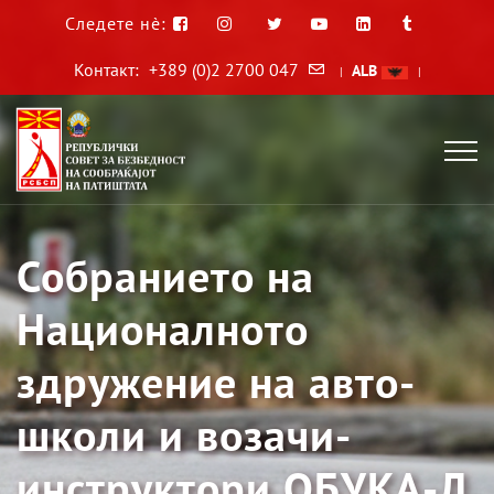
Следете нè:
Контакт:
+389 (0)2 2700 047
ALB
|
|
Собранието на
Националното
здружение на авто-
школи и возачи-
инструктори ОБУКА-Л,