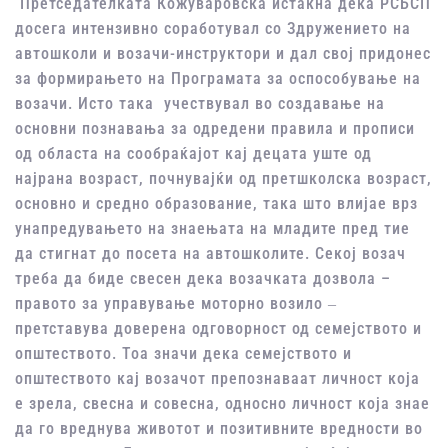
Претседателката Кожуваровска истакна дека РСБСП
досега интензивно соработувал со Здружението на
автошколи и возачи-инструктори и дал свој придонес
за формирањето на Програмата за оспособување на
возачи. Исто така учествувал во создавање на
основни познавања за одредени правила и прописи
од областа на сообраќајот кај децата уште од
најрана возраст, почнувајќи од претшколска возраст,
основно и средно образование, така што влијае врз
унапредувањето на знаењата на младите пред тие
да стигнат до посета на автошколите. Секој возач
треба да биде свесен дека возачката дозвола –
правото за управување моторно возило ‒
претставува доверена одговорност од семејството и
општеството. Тоа значи дека семејството и
општеството кај возачот препознаваат личност која
е зрела, свесна и совесна, односно личност која знае
да го вреднува животот и позитивните вредности во