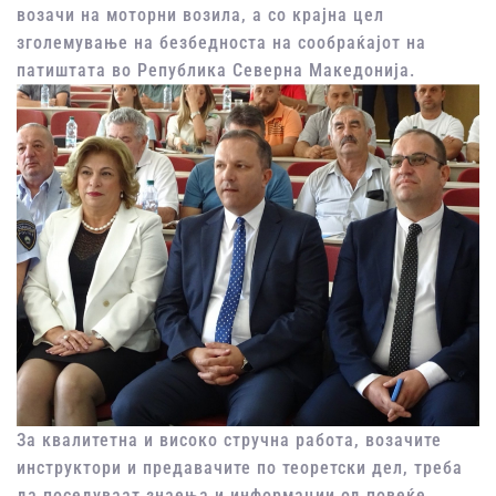
возачи на моторни возила, а со крајна цел
зголемување на безбедноста на сообраќајот на
патиштата во Република Северна Македонија.
За квалитетна и високо стручна работа, возачите
инструктори и предавачите по теоретски дел, треба
да поседуваат знаења и информации од повеќе