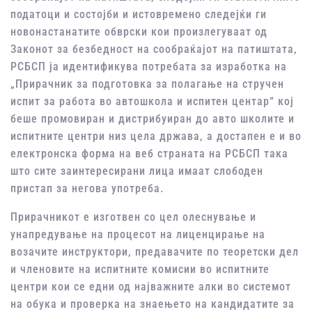
податоци и состојби и истовремено следејќи ги
новонастанатите обврски кои произлегуваат од
Законот за безбедност на сообраќајот на патиштата,
РСБСП ја идентификува потребата за изработка на
„Прирачник за подготовка за полагање на стручен
испит за работа во автошкола и испитен центар“ кој
беше промовиран и дистрибуиран до авто школите и
испитните центри низ цела држава, а достапен е и во
електронска форма на веб страната на РСБСП така
што сите заинтересирани лица имаат слободен
пристап за негова употреба.
Прирачникот е изготвен со цел олеснување и
унапредување на процесот на лиценцирање на
возачите инструктори, предавачите по теоретски дел
и членовите на испитните комисии во испитните
центри кои се едни од најважните алки во системот
на обука и проверка на знаењето на кандидатите за