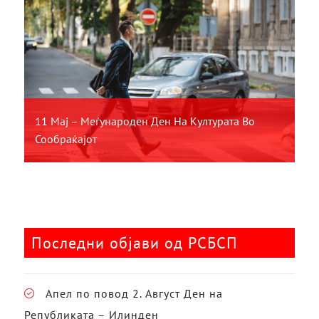
11 Мај – Меѓународен Ден На Културата Во
Сообраќајот
Последни објави од РСБСП
Апел по повод 2. Август Ден на
Републиката – Илинден