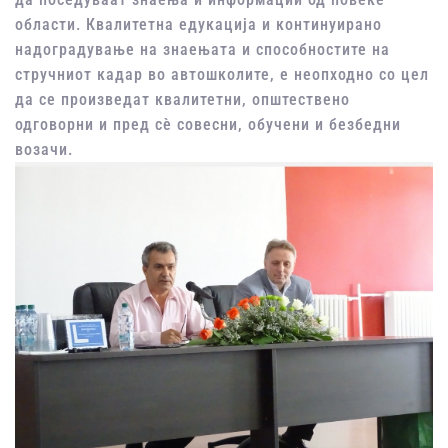
области. Квалитетна едукација и континуирано
надоградување на знаењата и способностите на
стручниот кадар во автошколите, е неопходно со цел
да се произведат квалитетни, општествено
одговорни и пред сè совесни, обучени и безбедни
возачи.