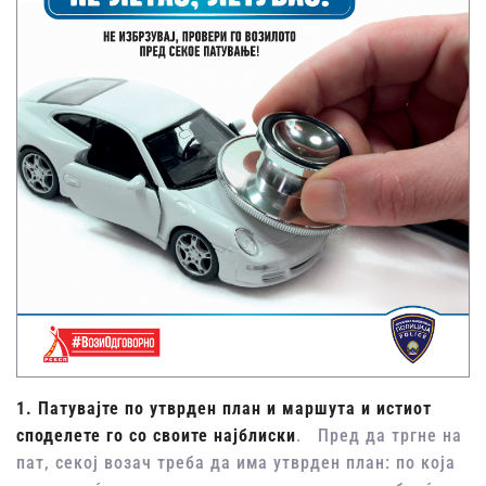
1. Патувајте по утврден план и маршута и истиот
споделете го со своите најблиски
. Пред да тргне на
пат, секој возач треба да има утврден план: по која