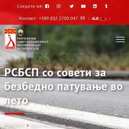
Следете нè:
Контакт:
+389 (0)2 2700 047
ALB
|
|
РСБСП со совети за
безбедно патување во
лето
Насловна
Корисни Совети