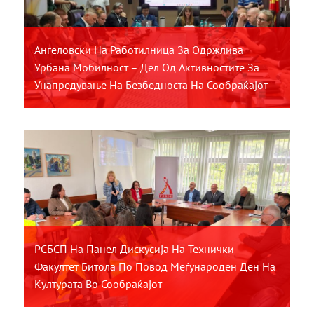
Ангеловски На Работилница За Одржлива
Урбана Мобилност – Дел Од Активностите За
Унапредување На Безбедноста На Сообраќајот
РСБСП На Панел Дискусија На Технички
Факултет Битола По Повод Меѓународен Ден На
Културата Во Сообраќајот