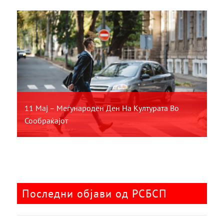
11 Мај – Меѓународен Ден На Културата Во
Сообраќајот
Последни објави од РСБСП