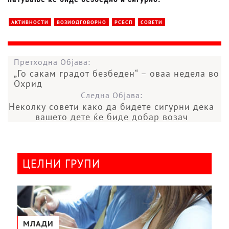
АКТИВНОСТИ
ВОЗИОДГОВОРНО
РСБСП
СОВЕТИ
Претходна Објава:
„Го сакам градот безбеден“ – оваа недела во
Охрид
Следна Објава:
Неколку совети како да бидете сигурни дека
вашето дете ќе биде добар возач
ЦЕЛНИ ГРУПИ
МЛАДИ