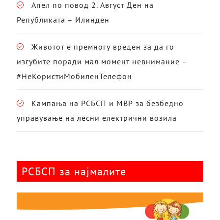
Апел по повод 2. Август Ден на
Републиката – Илинден
Животот е премногу вреден за да го
изгубите поради мал момент невнимание –
#НеКористиМобиленТелефон
Кампања на РСБСП и МВР за безбедно
управување на лесни електрични возила
РСБСП за најмалите