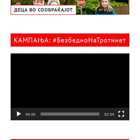
ДЕЦА ВО СООБРАЌАЈОТ
КАМПАЊА: #БезбедноНаТротинет
Видео
плејер
00:00
02:59