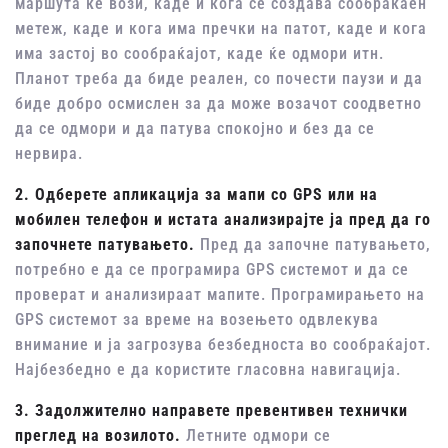
маршута ќе вози, каде и кога се создава сообраќаен
метеж, каде и кога има пречки на патот, каде и кога
има застоj во сообраќајот, каде ќе одмори итн.
Планот треба да биде реален, со почести паузи и да
биде добро осмислен за да може возачот соодветно
да се одмори и да патува спокојно и без да се
нервира.
2. Одберете апликација за мапи со GPS или на
мобилен телефон и истата анализирајте ја пред да го
започнете патувањето.
Пред да започне патувањето,
потребно е да се програмира GPS системот и да се
проверат и анализираат мапите. Програмирањето на
GPS системот за време на возењето одвлекува
внимание и ја загрозува безбедноста во сообраќајот.
Најбезбедно е да користите гласовна навигација.
3. Задолжително направете превентивен технички
преглед на возилото.
Летните одмори се