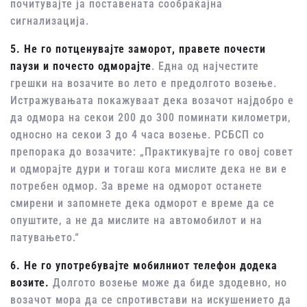
почитувајте ја поставената сообраќајна
сигнализација.
5. Не го потценувајте заморот, правете почести
паузи и почесто одморајте
. Една од најчестите
грешки на возачите во лето е предолгото возење.
Истражувањата покажуваат дека возачот најдобро е
да одмора на секои 200 до 300 поминати километри,
односно на секои 3 до 4 часа возење. РСБСП со
препорака до возачите: „Практикувајте го овој совет
и одморајте дури и тогаш кога мислите дека не ви е
потребен одмор. За време на одморот останете
смирени и запомнете дека одморот е време да се
опуштите, а не да мислите на автомобилот и на
патувањето.“
6. Не го употребувајте мобилниот телефон додека
возите.
Долгото возење може да биде здодевно, но
возачот мора да се спротивстави на искушението да