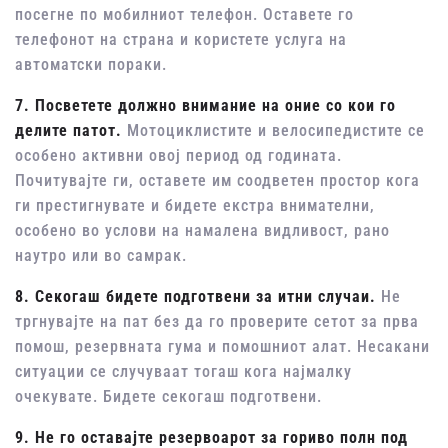
посегне по мобилниот телефон. Оставете го
телефонот на страна и користете услуга на
автоматски пораки.
7. Посветете должно внимание на оние со кои го
делите патот.
Мотоциклистите и велосипедистите се
особено активни овој период од годината.
Почитувајте ги, оставете им соодветен простор кога
ги престигнувате и бидете екстра внимателни,
особено во услови на намалена видливост, рано
наутро или во самрак.
8. Секогаш бидете подготвени за итни случаи.
Не
тргнувајте на пат без да го проверите сетот за прва
помош, резервната гума и помошниот алат. Несакани
ситуации се случуваат тогаш кога најмалку
очекувате. Бидете секогаш подготвени.
9. Не го оставајте резервоарот за гориво полн под