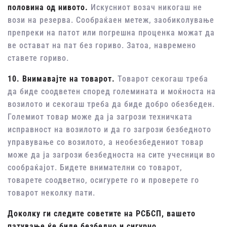
половина од нивото.
Искусниот возач никогаш не
вози на резерва. Сообраќаен метеж, заобиколување
препреки на патот или погрешна проценка можат да
ве остават на пат без гориво. Затоа, навремено
ставете гориво.
10. Внимавајте на товарот.
Товарот секогаш треба
да биде соодветен според големината и моќноста на
возилото и секогаш треба да биде добро обезбеден.
Големиот товар може да ја загрози техничката
исправност на возилото и да го загрози безбедното
управување со возилото, а необезбедениот товар
може да ја загрози безбедноста на сите учесници во
сообраќајот. Бидете внимателни со товарот,
товарете соодветно, осигурете го и проверете го
товарот неколку пати.
Доколку ги следите советите на РСБСП, вашето
патување ќе биде безбедно и сигурно.