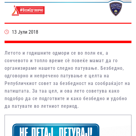
13 Јули 2018
Летото и годишните одмори се во полн ек, а
сончевото и топло време сѐ повеќе мамат да го
организираме нашето следно патување. Безбедно,
одговорно и непречено патување е целта на
Републичкиот совет за безбедност на сообраќајот на
патиштата. За таа цел, и ова лето советува како
подобро да се подготвите и како безбедно и удобно
да патувате во летниот период.