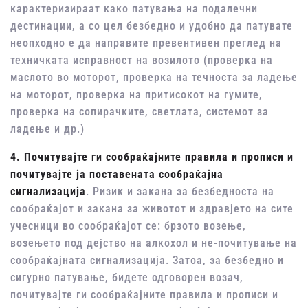
карактеризираат како патувања на подалечни
дестинации, а со цел безбедно и удобно да патувате
неопходно е да направите превентивен преглед на
техничката исправност на возилото (проверка на
маслото во моторот, проверка на течноста за ладење
на моторот, проверка на притисокот на гумите,
проверка на сопирачките, светлата, системот за
ладење и др.)
4.
Почитувајте ги сообраќајните правила и прописи и
почитувајте ја поставената сообраќајна
сигнализација
. Ризик и закана за безбедноста на
сообраќајот и закана за животот и здравјето на сите
учесници во сообраќајот се: брзото возење,
возењето под дејство на алкохол и не-почитување на
сообраќајната сигнализација. Затоа, за безбедно и
сигурно патување, бидете одговорен возач,
почитувајте ги сообраќајните правила и прописи и