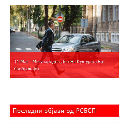
11 Мај – Меѓународен Ден На Културата Во
Сообраќајот
Последни објави од РСБСП