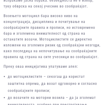
испраќаме јасна порака: безбедноста не е избор,
туку обврска на секој учесник во сообраќајот.
Возењето мотоцикл бара високо ниво на
концентрација, дисциплина и почитување на
сообраќајните правила и прописи, но истовремено
бара и зголемена внимателност од страна на
останатите возачи. Мотоциклистите се директно
изложени на зголемен ризик од сообраќајни незгоди,
како последица на непочитување на сообраќајните
правила од страна на сите учесници во сообраќајот.
Преку оваа иницијатива упатуваме апел:
до мотоциклистите – секогаш да користат
заштитна опрема, да возат одговорно и согласно
сообраќајните прописи;
до возачите на моторни возила – да ја зголемат
внимателноста, особено при престројување,