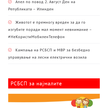
Апел по повод 2. Август Ден на
Републиката – Илинден
Животот е премногу вреден за да го
изгубите поради мал момент невнимание –
#НеКористиМобиленТелефон
Кампања на РСБСП и МВР за безбедно
управување на лесни електрични возила
РСБСП за најмалите