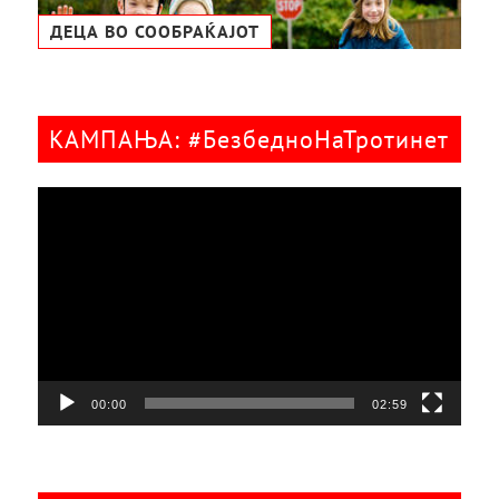
ДЕЦА ВО СООБРАЌАЈОТ
КАМПАЊА: #БезбедноНаТротинет
Видео
плејер
00:00
02:59