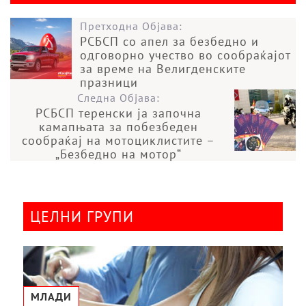
Претходна Објава:
РСБСП со апел за безбедно и
одговорно учество во сообраќајот
за време на Велигденските
празници
Следна Објава:
РСБСП теренски ја започна
камапњата за побезбеден
сообраќај на мотоциклистите –
„Безбедно на мотор“
ЦЕЛНИ ГРУПИ
МЛАДИ