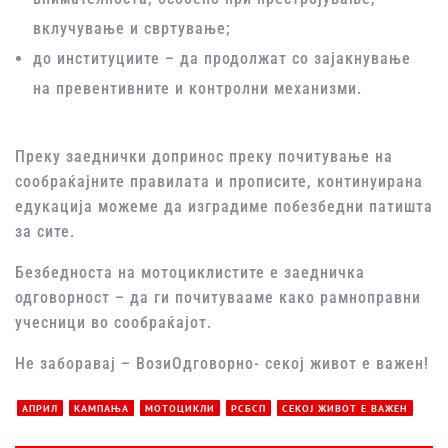
вклучување и свртување;
до институциите – да продолжат со зајакнување
на превентивните и контролни механизми.
Преку заеднички допринос преку почитување на
сообраќајните правилата и прописите, континуирана
едукација можеме да изградиме побезбедни патишта
за сите.
Безбедноста на мотоциклистите е заедничка
одговорност – да ги почитувааме како рамноправни
учесници во сообраќајот.
Не заборавај – ВозиОдговорно- секој живот е важен!
АПРИЛ
КАМПАЊА
МОТОЦИКЛИ
РСБСП
СЕКОЈ ЖИВОТ Е ВАЖЕН