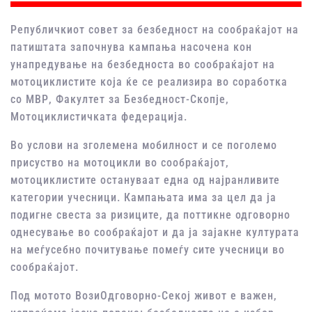
Републичкиот совет за безбедност на сообраќајот на
патиштата започнува кампања насочена кон
унапредување на безбедноста во сообраќајот на
мотоциклистите која ќе се реализира во соработка
со МВР, Факултет за Безбедност-Скопје,
Мотоциклистичката федерација.
Во услови на зголемена мобилност и се поголемо
присуство на мотоцикли во сообраќајот,
мотоциклистите остануваат една од најранливите
категории учесници. Кампањата има за цел да ја
подигне свеста за ризиците, да поттикне одговорно
однесување во сообраќајот и да ја зајакне културата
на меѓусебно почитување помеѓу сите учесници во
сообраќајот.
Под мотото ВозиОдговорно-Секој живот е важен,