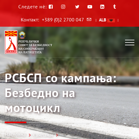
Следете нè:
Контакт:
+389 (0)2 2700 047
ALB
|
|
РСБСП со кампања:
Безбедно на
мотоцикл
Насловна
Кампањи