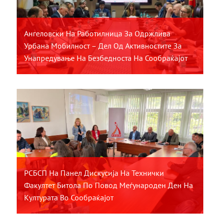
Ангеловски На Работилница За Одржлива
Урбана Мобилност – Дел Од Активностите За
Унапредување На Безбедноста На Сообраќајот
РСБСП На Панел Дискусија На Технички
Факултет Битола По Повод Меѓународен Ден На
Културата Во Сообраќајот