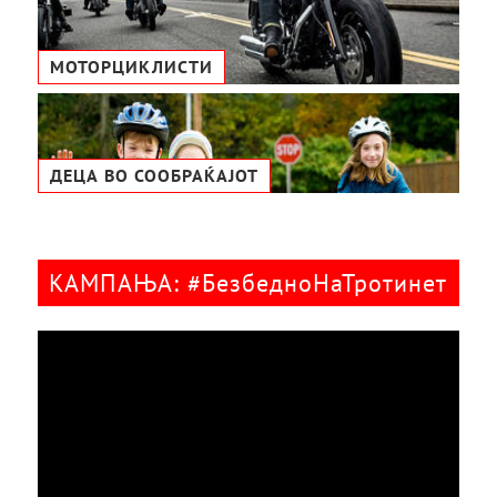
МОТОРЦИКЛИСТИ
ДЕЦА ВО СООБРАЌАЈОТ
КАМПАЊА: #БезбедноНаТротинет
Видео
плејер