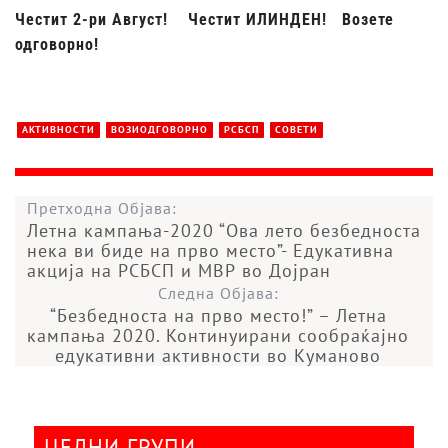
Честит 2-ри Август!
Честит ИЛИНДЕН!
Возете
одговорно!
АКТИВНОСТИ
ВОЗИОДГОВОРНО
РСБСП
СОВЕТИ
Претходна Објава:
Летна кампања-2020 “Ова лето безбедноста
нека ви биде на прво место”- Едукативна
акција на РСБСП и МВР во Дојран
Следна Објава:
“Безбедноста на прво место!” – Летна
кампања 2020. Континуирани сообраќајно
едукативни активности во Куманово
ЦЕЛНИ ГРУПИ