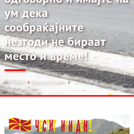
ум дека
сообраќајните
незгоди не бираат
место и време!
Насловна
Корисни Совети