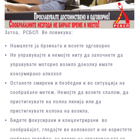
Затоа, РСБСП Ве повикува:
Намалете ја брзината и возете одговорно
Не управувајте и немојте ниту да започнете да
управувате моторно возило доколку имате
консумирано алкохол
Останете смирени и безбедни и во ситуација на
сообраќаен метеж. Немојте да возите слалом, да
пристигнувате на полна линија или да
пристигнувате колона на возила.
Бидете фокусирани и концентрирани во
сообраќајот, гледајте во коловозот и не користете
мобилен телефон за време на управувањето со