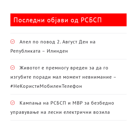
Последни објави од РСБСП
Апел по повод 2. Август Ден на
Републиката – Илинден
Животот е премногу вреден за да го
изгубите поради мал момент невнимание –
#НеКористиМобиленТелефон
Кампања на РСБСП и МВР за безбедно
управување на лесни електрични возила