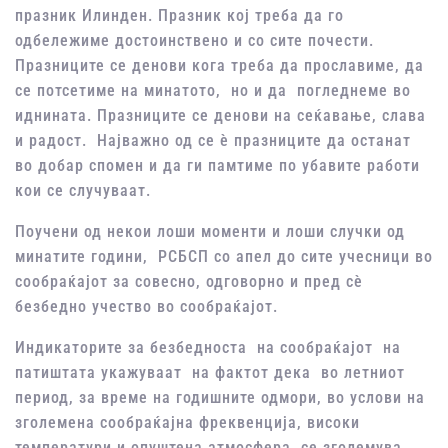
празник Илинден. Празник кој треба да го
одбележиме достоинствено и со сите почести.
Празниците се денови кога треба да прославиме, да
се потсетиме на минатото, но и да погледнеме во
иднината. Празниците се денови на сеќавање, слава
и радост. Најважно од се ѐ празниците да останат
во добар спомен и да ги памтиме по убавите работи
кои се случуваат.
Поучени од некои лоши моменти и лоши случки од
минатите години, РСБСП со апел до сите учесници во
сообраќајот за совесно, одговорно и пред сѐ
безбедно учество во сообраќајот.
Индикаторите за безбедноста на сообраќајот на
патиштата укажуваат на фактот дека во летниот
период, за време на годишните одмори, во услови на
зголемена сообраќајна фреквенција, високи
температури и опуштена атмосфера, се зголемува