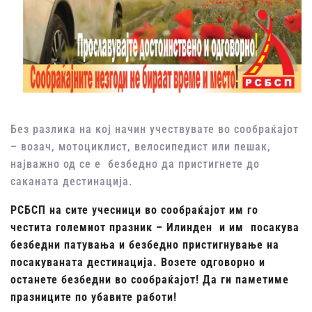
Без разлика на кој начин учествувате во сообраќајот
– возач, мотоциклист, велосипедист или пешак,
најважно од се е безбедно да пристигнете до
саканата дестинација.
РСБСП на сите учесници во сообраќајот им го
честита големиот празник – Илинден и им посакува
безбедни патувања и безбедно пристигнување на
посакуваната дестинација. Возете одговорно и
останете
безбедни во сообраќајот!
Да ги паметиме
празниците по убавите работи!