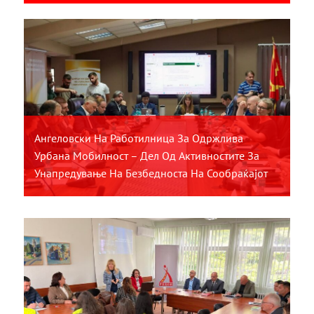
Ангеловски На Работилница За Одржлива
Урбана Мобилност – Дел Од Активностите За
Унапредување На Безбедноста На Сообраќајот