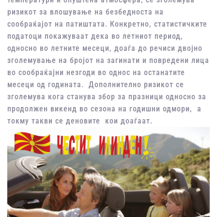
ризикот за влошување на безбедноста на
сообраќајот на патиштата. Конкретно, статистичките
податоци покажуваат дека во летниот период,
односно во летните месеци, доаѓа до речиси двојно
зголемување на бројот на загинати и повредени лица
во сообраќајни незгоди во однос на останатите
месеци од годината. Дополнително ризикот се
зголемува кога станува збор за празници односно за
продолжен викенд во сезона на годишни одмори, а
токму такви се деновите кои доаѓаат.