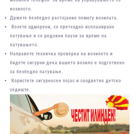
возилото.
Држете безбедно растојание помеѓу возилата.
Возете одморени, со претходно испланирано
патување и со редовни паузи за време на
патувањето.
Направете техничка проверка на возилото и
бидете сигурни дека вашето возило е подготвено
за безбедно патување.
Користете сигурносен појас и соодветно детско
седиште.