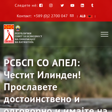
Следете нè:
Контакт:
+389 (0)2 2700 047
ALB
|
|
РСБСП СО АПЕЛ:
Честит Илинден!
Прославете
достоинствено и
одговорно и имајте на