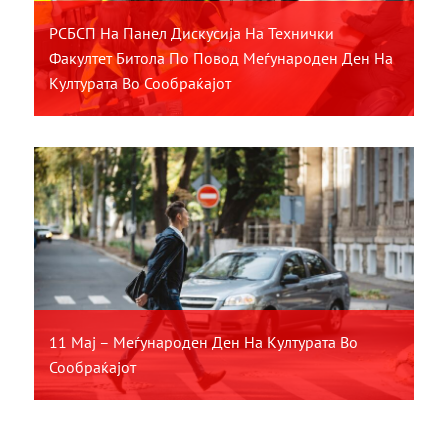
РСБСП На Панел Дискусија На Технички
Факултет Битола По Повод Меѓународен Ден На
Културата Во Сообраќајот
11 Мај – Меѓународен Ден На Културата Во
Сообраќајот