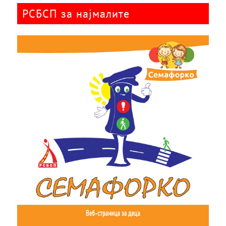
РСБСП за најмалите