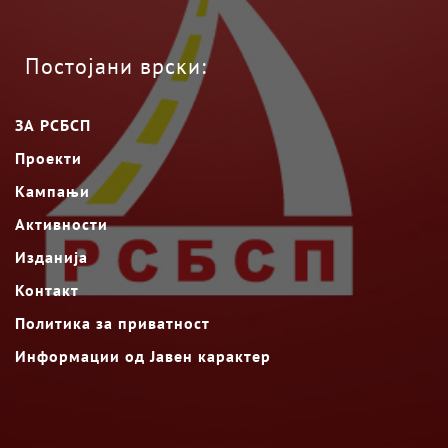
Постојани врски:
ЗА РСБСП
Проекти
Кампањи
Активности
Изданија
Контакт
Политика за приватност
Информации од Јавен карактер