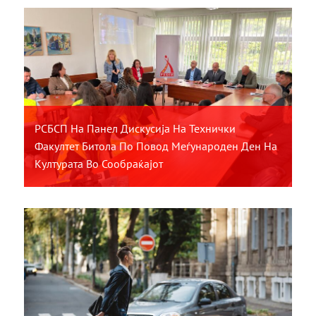
РСБСП На Панел Дискусија На Технички
Факултет Битола По Повод Меѓународен Ден На
Културата Во Сообраќајот