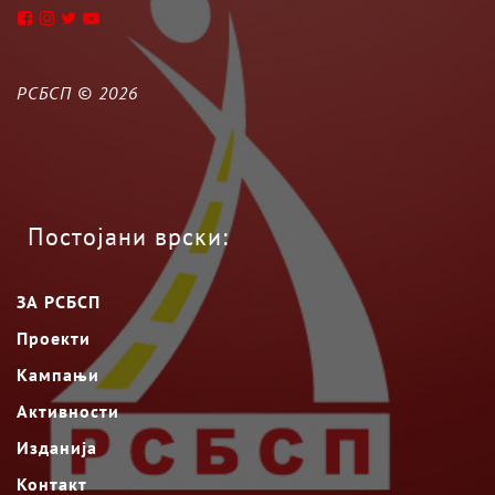
РСБСП ©
2026
Постојани врски:
ЗА РСБСП
Проекти
Кампањи
Активности
Изданија
Контакт