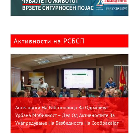
Активности на РСБСП
Ангеловски На Работилница За Одржлива
Урбана Мобилност – Дел Од Активностите За
Унапредување На Безбедноста На Сообраќајот