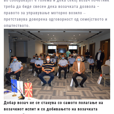
во сообраќајот е голема и дека секој возач почетник
треба да биде свесен дека возачката дозвола –
правото за управување моторно возило ‒
претставува доверена одговорност од семејството и
општеството.
Добар возач не се станува со самото полагање на
возачкиот испит и со добивањето на возачката