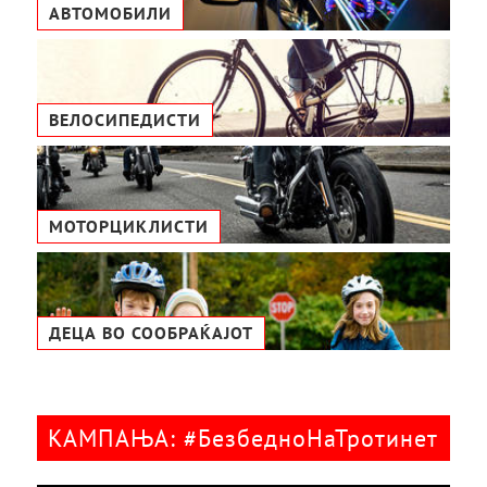
АВТОМОБИЛИ
ВЕЛОСИПЕДИСТИ
МОТОРЦИКЛИСТИ
ДЕЦА ВО СООБРАЌАЈОТ
КАМПАЊА: #БезбедноНаТротинет