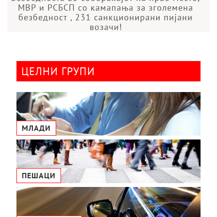
МВР и РСБСП со камапања за зголемена
безбедност , 231 санкционирани пијани
возачи!
ЦЕЛНИ ГРУПИ
МЛАДИ
ПЕШАЦИ