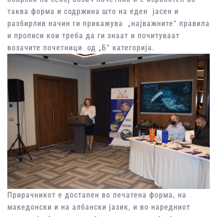
таква форма и содржина што на еден јасен и
разбирлив начин ги прикажува „најважните“ правила
и прописи кои треба да ги знаат и почитуваат
возачите почетници од „Б“ категорија.
Прирачникот е достапен во печатена форма, на
македонски и на албански јазик, и во наредниот