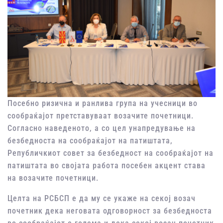
Посебно ризична и ранлива група на учесници во
сообраќајот претставуваат возачите почетници.
Согласно наведеното, а со цел унапредување на
безбедноста на сообраќајот на патиштата,
Републичкиот совет за безбедност на сообраќајот на
патиштата во својата работа посебен акцент става
на возачите почетници.
Целта на РСБСП е да му се укаже на секој возач
почетник дека неговата одговорност за безбедноста