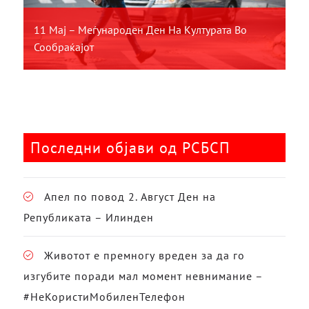
11 Мај – Меѓународен Ден На Културата Во
Сообраќајот
Последни објави од РСБСП
Апел по повод 2. Август Ден на
Републиката – Илинден
Животот е премногу вреден за да го
изгубите поради мал момент невнимание –
#НеКористиМобиленТелефон