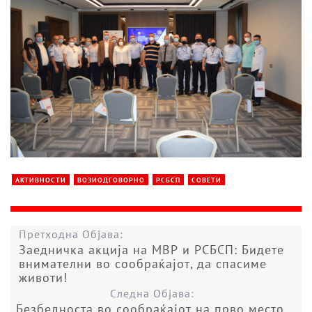
АКТИВНОСТИ
ВОЗИОДГОВОРНО
РСБСП
СОВЕТИ
Претходна Објава:
Заедничка акција на МВР и РСБСП: Бидете
внимателни во сообраќајот, да спасиме
животи!
Следна Објава:
Безбедноста во сообраќајот на прво место,