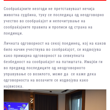
Сообраќајните незгоди не претставуваат нечија
животна судбина, туку се последица од неодговорно
учество во сообраќајот и непочитување на
сообраќајните правила и прописи од страна на
поединци.
Личната одговорност на секој поединец, кој на каков
било начин учествува во сообраќајот, се издвојува
како примарна одговорност за севкупната
безбедност на сообраќајот на патиштата. Имајќи ги
во предвид последиците од неодговорното
управување со возилото, може да се каже дека
одговорноста на возачите се издвојува како
највисока.