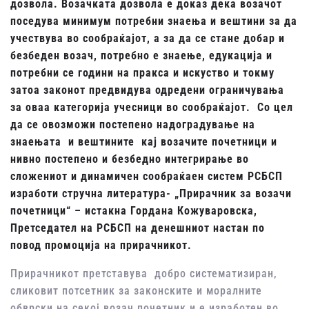
дозвола. Возачката дозвола е доказ дека возачот
поседува минимум потребни знаења и вештини за да
учествува во сообраќајот, а за да се стане добар и
безбеден возач, потребно е знаење, едукација и
потребни се години на пракса и искуство и токму
затоа законот предвидува одредени ограничувања
за оваа категорија учесници во сообраќајот. Со цел
да се овозможи постепено надоградување на
знаењата и вештините кај возачите почетници и
нивно постепено и безбедно интегрирање во
сложениот и динамичен сообраќаен систем РСБСП
изработи стручна литература- „Прирачник за возачи
почетници“ – истакна Гордана Кожуваровска,
Претседател на РСБСП на денешниот настан по
повод промоција на прирачникот.
Прирачникот претставува добро систематизиран,
сликовит потсетник за законските и моралните
обврски на секој возач почетник и е изработен во