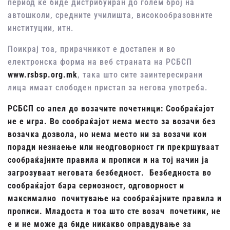
период ќе биде дистрибуиран до голем број на
автошколи, средните училишта, високообразовните
институции, итн.
Поикрај тоа, прирачникот е достапен и во
електронска форма на веб страната на РСБСП
www.rsbsp.org.mk
, така што сите заинтересирани
лица имаат слободен пристап за негова употреба.
РСБСП со апел до возачите почетници: Сообраќајот
не е игра. Во сообраќајот нема место за возачи без
возачка дозвола, но нема место ни за возачи кои
поради незнаење или неодговорност ги прекршуваат
сообраќајните правила и прописи и на тој начин ја
загрозуваат неговата безбедност. Безбедноста во
сообраќајот бара сериозност, одговорност и
максимално почитување на сообраќајните правила и
прописи. Младоста и тоа што сте возач почетник, не
е и не може да биде никакво оправдување за