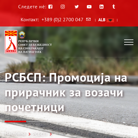
Следете нè:
Контакт:
+389 (0)2 2700 047
ALB
|
|
РСБСП: Промоција на
прирачник за возачи
почетници
Насловна
РСБСП