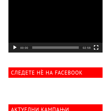
Видео
плејер
00:00
02:59
СЛЕДЕТЕ НÈ НА FACEBOOK
АКТУЕЛНИ КАМПАЊИ