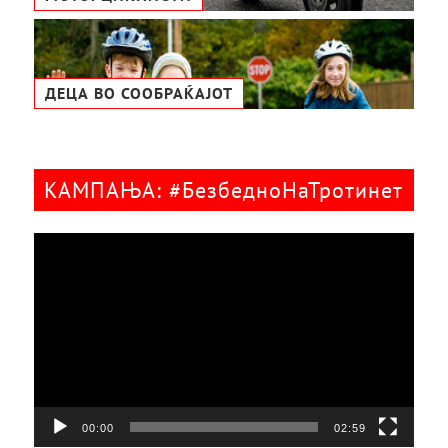
ДЕЦА ВО СООБРАЌАЈОТ
КАМПАЊА: #БезбедноНаТротинет
Видео
плејер
00:00
02:59