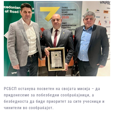
РСБСП останува посветен на својата мисија – да
придонесеме за побезбедни сообраќајници, а
безбедноста да биде приоритет за сите учесници и
чинители во сообраќајот.