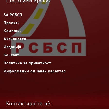
Постојани врски:
ЗА РСБСП
Проекти
Кампањи
Активности
Изданија
Контакт
Политика за приватност
Информации од Јавен карактер
Контактирајте нè: