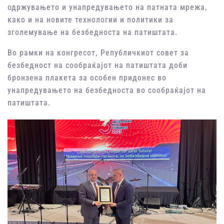
одржувањето и унапредувањето на патната мрежа,
како и на новите технологии и политики за
зголемување на безбедноста на патиштата.
Во рамки на конгресот, Републичкиот совет за
безбедност на сообраќајот на патиштата доби
бронзена плакета за особен придонес во
унапредувањето на безбедноста во сообраќајот на
патиштата.