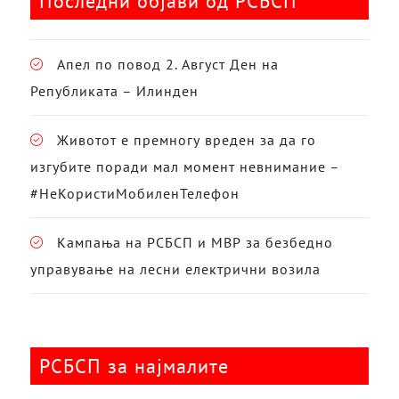
Последни објави од РСБСП
Апел по повод 2. Август Ден на
Републиката – Илинден
Животот е премногу вреден за да го
изгубите поради мал момент невнимание –
#НеКористиМобиленТелефон
Кампања на РСБСП и МВР за безбедно
управување на лесни електрични возила
РСБСП за најмалите