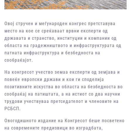
Овој стручен и меѓународен конгрес претставува
место на кое се среќаваат врвни експерти од
државата и странство, институции и компании од
областа на градежништвото и инфраструктурата од
патната инфраструктура и безбедноста на
сообраќајот.
На конгресот учество земаа експерти од земјава и
повеќе европски држави и кои ги споделија
позитивните искуства во областа на безбедноста во
сообраќај на патиштата, а на истиот со два научни
трудови учествуваа претседателот и членовите на
РСБСП.
Овогодишното издание на Конгресот беше посветено
на современите предизвици во изградбата,