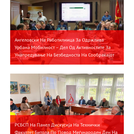
Ангеловски На Работилница За Одржлива
Урбана Мобилност – Дел Од Активностите За
Унапредување На Безбедноста На Сообраќајот
РСБСП На Панел Дискусија На Технички
Факултет Битола По Повод Меѓународен Ден На