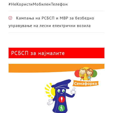
#НеКористиМобиленТелефон
Кампања на РСБСП и МВР за безбедно
управување на лесни електрични возила
РСБСП за најмалите