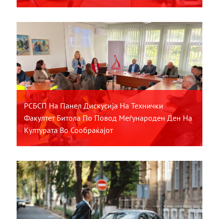
РСБСП На Панел Дискусија На Технички
Факултет Битола По Повод Меѓународен Ден На
Културата Во Сообраќајот