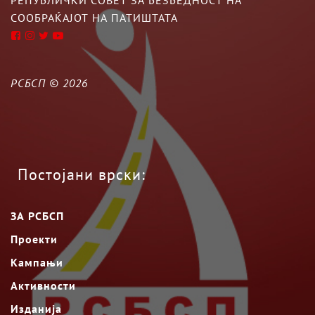
РЕПУБЛИЧКИ СОВЕТ ЗА БЕЗБЕДНОСТ НА
СООБРАЌАЈОТ НА ПАТИШТАТА
РСБСП ©
2026
Постојани врски:
ЗА РСБСП
Проекти
Кампањи
Активности
Изданија