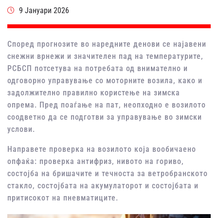
9 Јануари 2026
Според прогнозите во наредните денови се најавени
снежни врнежи и значителен пад на температурите,
РСБСП потсетува на потребата од внимателно и
одговорно управување со моторните возила, како и
задолжително правилно користење на зимска
опрема. Пред поаѓање на пат, неопходно е возилото
соодветно да се подготви за управување во зимски
услови.
Направете проверка на возилото која вообичаено
опфаќа: проверка антифриз, нивото на гориво,
состојба на бришачите и течноста за ветробранското
стакло, состојбата на акумулаторот и состојбата и
притисокот на пневматиците.