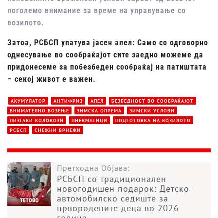
поголемо внимание за време на управување со
возилото.
Затоа, РСБСП упатува јасен апел: Само со одговорно
однесување во сообраќајот сите заедно можеме да
придонесеме за побезбеден сообраќај на патиштата
– секој живот е важен.
АКУМУЛАТОР
АНТИФРИЗ
АПЕЛ
БЕЗБЕДНОСТ ВО СООБРАЌАЈОТ
ВНИМАТЕЛНО ВОЗЕЊЕ
ЗИМСКА ОПРЕМА
ЗИМСКИ УСЛОВИ
ЛИЗГАВИ КОЛОВОЗИ
ПНЕВМАТИЦИ
ПОДГОТОВКА НА ВОЗИЛОТО
РСБСП
СНЕЖНИ ВРНЕЖИ
Претходна Објава:
РСБСП со традиционален
новогодишен подарок: Детско-
автомобилско седиште за
првородените деца во 2026
година