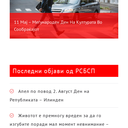
11 Мај – Меѓународен Ден На Културата Во
Сообраќајот
Последни објави од РСБСП
Апел по повод 2. Август Ден на
Републиката – Илинден
Животот е премногу вреден за да го
изгубите поради мал момент невнимание –