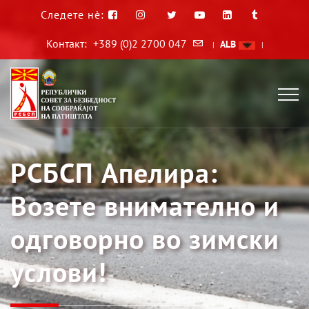
Следете нè:
Контакт:
+389 (0)2 2700 047
ALB
|
|
РСБСП Апелира:
Возете внимателно и
одговорно во зимски
услови!