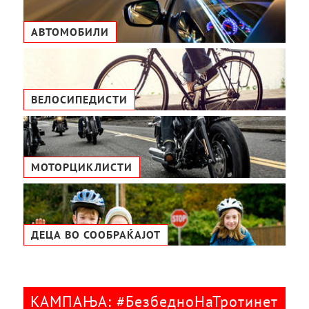
АВТОМОБИЛИ
ВЕЛОСИПЕДИСТИ
МОТОРЦИКЛИСТИ
ДЕЦА ВО СООБРАЌАЈОТ
КАМПАЊА: #БезбедноНаТротинет