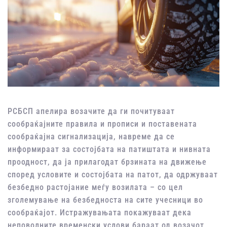
РСБСП апелира возачите да ги почитуваат
сообраќајните правила и прописи и поставената
сообраќајна сигнализација, навреме да се
информираат за состојбата на патиштата и нивната
проодност, да ја прилагодат брзината на движење
според условите и состојбата на патот, да одржуваат
безбедно растојание меѓу возилата – со цел
зголемување на безбедноста на сите учесници во
сообраќајот. Истражувањата покажуваат дека
неповолните временски услови бараат од возачот