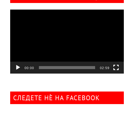
Видео
плејер
00:00
02:59
СЛЕДЕТЕ НÈ НА FACEBOOK