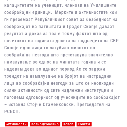
капацитетите на ученицит, членови на Училишните
сообраќајни единици. Мерките и активностите кои
ги преземаат Републичкиот совет за безбедност на
сообраќајот на патиштата и Градот Скопје даваат
резултат а доказ за тоа е токму фактот што од
почетокот на годината досега на подрачјето на СВР
Скопје едно лица го загубило животот во
сообраќајна незгода што претставува значително
намалување во однос на минатата година и се
надевам дека во идниот период ќе се задржи
трендот на намалување на бројот на настрадани
лица во сообраќајни незгоди за што се неопходни
силни активности од сите надлежни институции и
поголема одговорност од учесниците во сообраќајот
– истакна Стојче Стаменковски, Претседател на
РСБСП.
АКТИВНОСТИ
ВОЗИОДГОВОРНО
РСБСП
СОВЕТИ