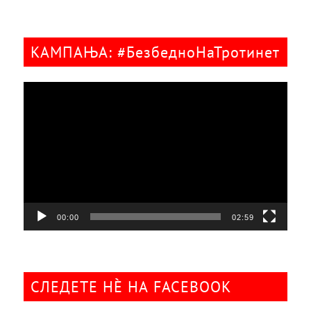
КАМПАЊА: #БезбедноНаТротинет
Видео
плејер
00:00
02:59
СЛЕДЕТЕ НÈ НА FACEBOOK