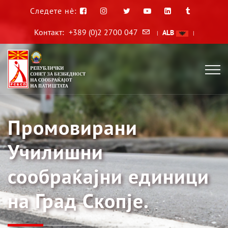
Следете нè:
Контакт:
+389 (0)2 2700 047
ALB
|
|
Промовирани
Училишни
сообраќајни единици
на Град Скопје.