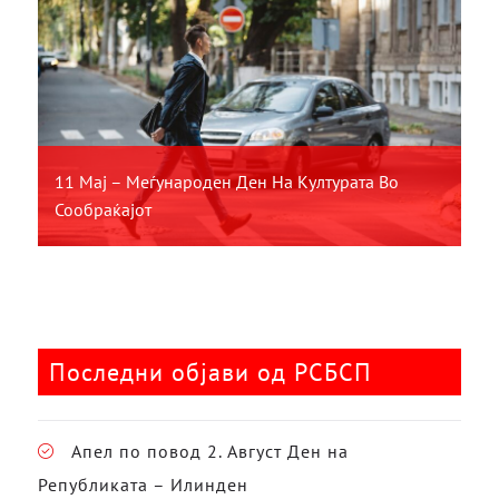
11 Мај – Меѓународен Ден На Културата Во
Сообраќајот
Последни објави од РСБСП
Апел по повод 2. Август Ден на
Републиката – Илинден