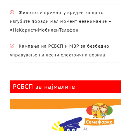
Животот е премногу вреден за да го
изгубите поради мал момент невнимание –
#НеКористиМобиленТелефон
Кампања на РСБСП и МВР за безбедно
управување на лесни електрични возила
РСБСП за најмалите