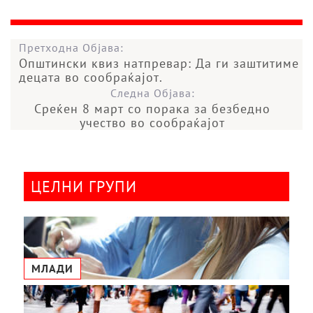
Претходна Објава:
Општински квиз натпревар: Да ги заштитиме
децата во сообраќајот.
Следна Објава:
Среќен 8 март со порака за безбедно
учество во сообраќајот
ЦЕЛНИ ГРУПИ
МЛАДИ