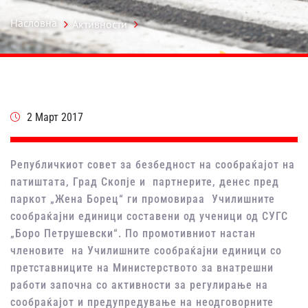
Насловна
Активности
2 Март 2017
Републичкиот совет за безбедност на сообраќајот на
патиштата, Град Скопје и партнерите, денес пред
паркот „Жена Борец“ ги промовирaа Училишните
сообраќајни единици составени од ученици од СУГС
„Боро Петрушевски“. По промотивниот настан
членовите на Училишните сообраќајни единици со
прeтставниците на Министерството за внатрешни
работи започна со активности за регулирање на
сообраќајот и предупредување на неодговорните