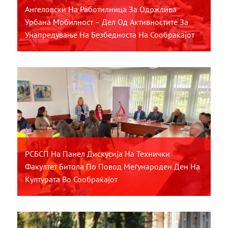
Ангеловски На Работилница За Одржлива
Урбана Мобилност – Дел Од Активностите За
Унапредување На Безбедноста На Сообраќајот
РСБСП На Панел Дискусија На Технички
Факултет Битола По Повод Меѓународен Ден На
Културата Во Сообраќајот