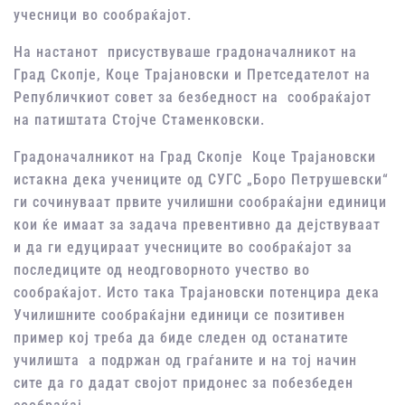
учесници во сообраќајот.
На настанот присуствуваше градоначалникот на
Град Скопје, Коце Трајановски и Претседателот на
Републичкиот совет за безбедност на сообраќајот
на патиштата Стојче Стаменковски.
Градоначалникот на Град Скопје Коце Трајановски
истакна дека учениците од СУГС „Боро Петрушевски“
ги сочинуваат првите училишни сообраќајни единици
кои ќе имаат за задача превентивно да дејствуваат
и да ги едуцираат учесниците во сообраќајот за
последиците од неодговорното учество во
сообраќајот. Исто така Трајановски потенцира дека
Училишните сообраќајни единици се позитивен
пример кој треба да биде следен од останатите
училишта а подржан од граѓаните и на тој начин
сите да го дадат својот придонес за побезбеден