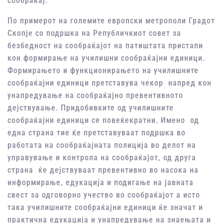
сообраќај.
По примерот на големите европски метрополи Градот
Скопје со подршка на Републичкиот совет за
безбедност на сообраќајот на патиштата пристапи
кон формирање на училишни сообраќајни единици.
Формирањето и функционирањето на училишните
сообраќајни единици претставува чекор напред кон
унапредување на сообраќајно превентивното
дејствување. Придобивките од училишните
сообраќајни единици се повеќекратни. Имено од
една страна тие ќе претставуваат подршка во
работата на сообраќајната полиција во делот на
управување и контрола на сообраќајот, од друга
страна ќе дејствуваат превентивно во насока на
информирање, едукација и подигање на јавната
свест за одговорно учество во сообраќајот а исто
така училишните сообраќајни единици ќе значат и
практична едукација и унапредување на знаењата и