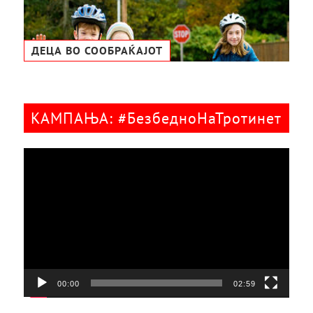
ДЕЦА ВО СООБРАЌАЈОТ
КАМПАЊА: #БезбедноНаТротинет
Видео
плејер
00:00
02:59