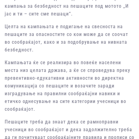
кампања за безбедност на пешаците под мотото „И
јас и ти – сите сме пешаци“.
Целта на кампањата е подигање на свесноста на
пешаците за опасностите со кои може да се соочат
во сообраќајот, како и за подобрување на нивната
безбедност.
Кампањата ќе се реализира во повеќе населени
места низ целата држава, а ќе се спроведува преку
превентивно-едукативни активности во директна
комуникација со пешаците и возачите заради
изградување на правилни сообраќајни навики и
етичко однесување на сите категории учесници во
сообраќајот.
Пешаците треба да знаат дека се рамноправни
учесници во сообраќајот и дека задолжително треба
да ги почитуваат сообраќајните правила и прописи со