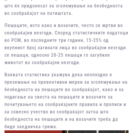
што ќе придонесат за зголемување на безбедноста
во сообраќајот на патиштата.
Пешаците, исто како и возачите, често се жртви во
сообраќајни незгоди. Според статистичките податоци
во РСМ, во последните три години, 15-25% од
вкупниот број загинати лица во сообраќајни незгоди
се пешаци, односно 20-25 пешаци го загубиле
животот во сообраќајни незгоди.
Ваквата статистика укажува дека неопходно е
преземање на превентивни мерки за зголемување на
безбедноста на пешаците во сообраќајот, како и за
подигање на свеста на пешаците и возачите за
почитувањето на сообраќајните правила и прописи и
за совесно учество во сообраќајот затоа што
безбедноста на пешаците и на возачите треба да
биде заедничка грижа.