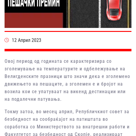
12 Април 2023
Овој период од годината се карактеризира со
зголемување на температурите и одбележување на
Велигденските празници што значи дека е зголемено
движењето на пешаците, а зголемен е и бројот на
возила кои се упатуваат на викенд дестинации или
на подалечни патувања.
Токму затоа, во месец април, Републичкиот совет за
безбедност на сообраќајот на патиштата во
соработка со Министерството за внатрешни работи и
Факултетот за безбедност од Скопје, реализираат