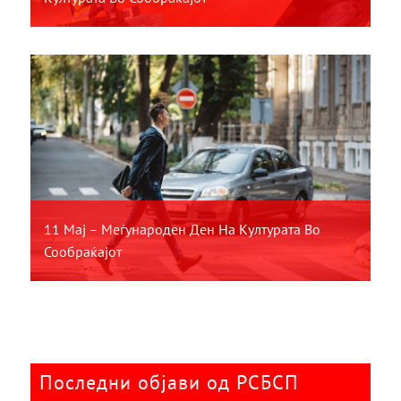
11 Мај – Меѓународен Ден На Културата Во
Сообраќајот
Последни објави од РСБСП