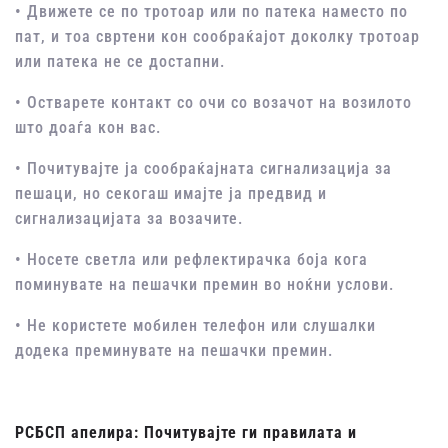
• Движете се по тротоар или по патека наместо по
пат, и тоа свртени кон сообраќајот доколку тротоар
или патека не се достапни.
• Остварете контакт со очи со возачот на возилото
што доаѓа кон вас.
• Почитувајте ја сообраќајната сигнализација за
пешаци, но секогаш имајте ја предвид и
сигнализацијата за возачите.
• Носете светла или рефлектирачка боја кога
поминувате на пешачки премин во ноќни услови.
• Не користете мобилен телефон или слушалки
додека преминувате на пешачки премин.
РСБСП апелира: Почитувајте ги правилата и