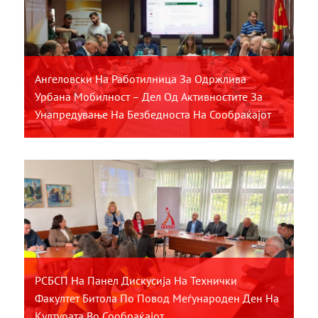
Ангеловски На Работилница За Одржлива
Урбана Мобилност – Дел Од Активностите За
Унапредување На Безбедноста На Сообраќајот
РСБСП На Панел Дискусија На Технички
Факултет Битола По Повод Меѓународен Ден На
Културата Во Сообраќајот