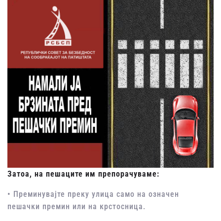
Затоа, на пешаците им препорачуваме:
• Преминувајте преку улица само на означен
пешачки премин или на крстосница.