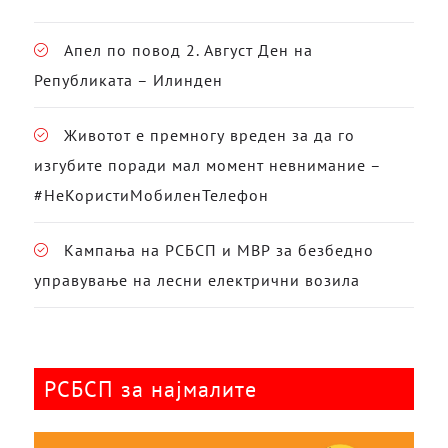
Апел по повод 2. Август Ден на
Републиката – Илинден
Животот е премногу вреден за да го
изгубите поради мал момент невнимание –
#НеКористиМобиленТелефон
Кампања на РСБСП и МВР за безбедно
управување на лесни електрични возила
РСБСП за најмалите