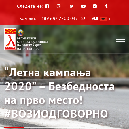
Следете нè:
Контакт:
+389 (0)2 2700 047
ALB
|
|
“Летна кампања
2020” – Безбедноста
на прво место!
#ВОЗИОДГОВОРНО