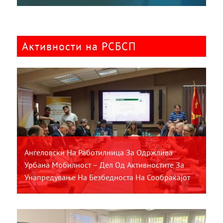
Активности на РСБСП
Ангеловски На Работилница За Одржлива
Урбана Мобилност – Дел Од Активностите За
Унапредување На Безбедноста На Сообраќајот