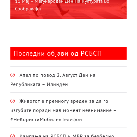
11 Мај – Меѓународен Ден На Културата Во
Сообраќајот
Последни објави од РСБСП
Апел по повод 2. Август Ден на
Републиката – Илинден
Животот е премногу вреден за да го
изгубите поради мал момент невнимание –
#НеКористиМобиленТелефон
Кампања на РСБСП и МВР за безбедно