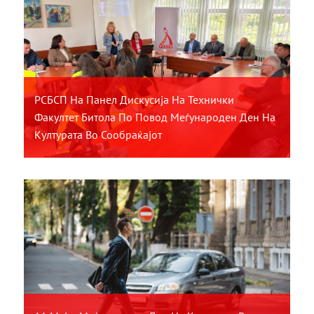
РСБСП На Панел Дискусија На Технички
Факултет Битола По Повод Меѓународен Ден На
Културата Во Сообраќајот