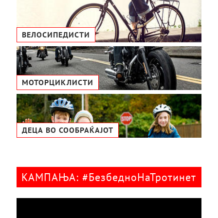
ВЕЛОСИПЕДИСТИ
МОТОРЦИКЛИСТИ
ДЕЦА ВО СООБРАЌАЈОТ
КАМПАЊА: #БезбедноНаТротинет
Видео
плејер