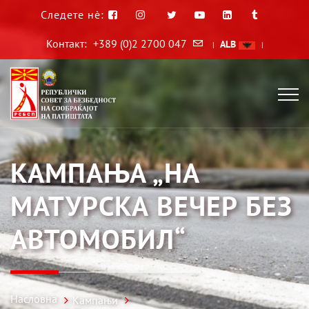
Следете нè:
Контакт:
+389 (0)2 2700 047
ALB
|
|
КАМПАЊА „НА
МАТУРСКА ВЕЧЕР БЕЗ
АВТОМОБИЛ“
Насловна
Кампањи