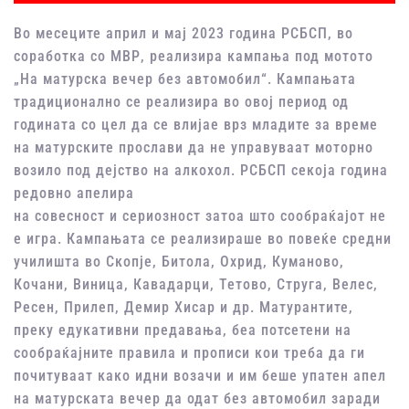
Во месеците април и мај 2023 година РСБСП, во
соработка со МВР, реализира кампања под мотото
„На матурска вечер без автомобил“. Кампањата
традиционално се реализира во овој период од
годината со цел да се влијае врз младите за време
на матурските прослави да не управуваат моторно
возило под дејство на алкохол. РСБСП секоја година
редовно апелира
на совесност и сериозност затоа што сообраќајот не
е игра. Кампањата се реализираше во повеќе средни
училишта во Скопје, Битола, Охрид, Куманово,
Кочани, Виница, Кавадарци, Тетово, Струга, Велес,
Ресен, Прилеп, Демир Хисар и др. Матурантите,
преку едукативни предавања, беа потсетени на
сообраќајните правила и прописи кои треба да ги
почитуваат како идни возачи и им беше упатен апел
на матурската вечер да одат без автомобил заради