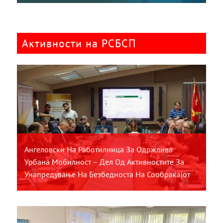
Активности на РСБСП
Ангеловски На Работилница За Одржлива
Урбана Мобилност – Дел Од Активностите За
Унапредување На Безбедноста На Сообраќајот