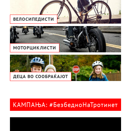
ВЕЛОСИПЕДИСТИ
МОТОРЦИКЛИСТИ
ДЕЦА ВО СООБРАЌАЈОТ
КАМПАЊА: #БезбедноНаТротинет
Видео
плејер