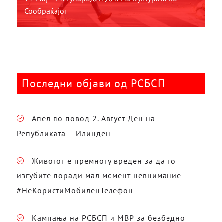
Сообраќајот
Последни објави од РСБСП
Апел по повод 2. Август Ден на
Републиката – Илинден
Животот е премногу вреден за да го
изгубите поради мал момент невнимание –
#НеКористиМобиленТелефон
Кампања на РСБСП и МВР за безбедно