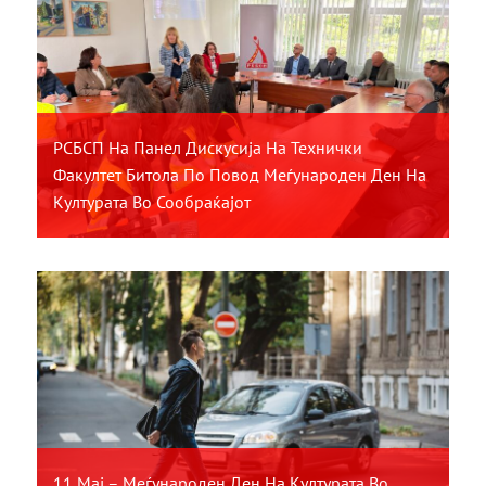
РСБСП На Панел Дискусија На Технички
Факултет Битола По Повод Меѓународен Ден На
Културата Во Сообраќајот
11 Мај – Меѓународен Ден На Културата Во