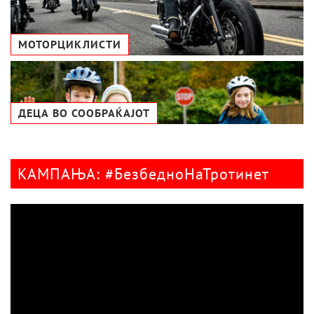
МОТОРЦИКЛИСТИ
ДЕЦА ВО СООБРАЌАЈОТ
КАМПАЊА: #БезбедноНаТротинет
Видео
плејер