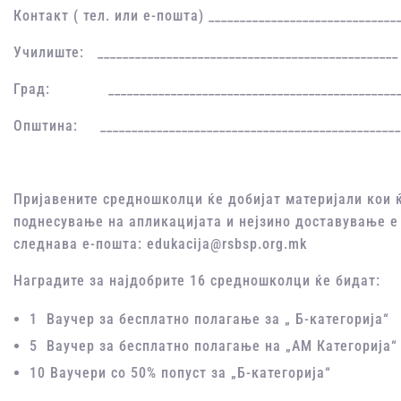
Контакт ( тел. или е-пошта) ______________________________
Училиште: ________________________________________________
Град: ______________________________________________
Општина: ________________________________________________
Пријавените средношколци ќе добијат материјали кои ќ
поднесување на апликацијата и нејзино доставување е 
следнава е-пошта: edukacija@rsbsp.org.mk
Наградите за најдобрите 16 средношколци ќе бидат:
1 Ваучер за бесплатно полагање за „ Б-категорија“
5 Ваучер за бесплатно полагање на „АМ Категорија“
10 Ваучери со 50% попуст за „Б-категорија“