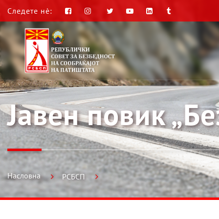
Следете нè:
Јавен повик „Б
Насловна
РСБСП