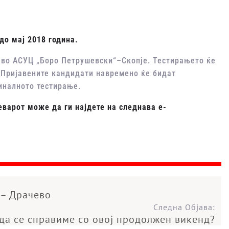
до мај 2018 година.
 во АСУЦ „Боро Петрушевски“–Скопје. Тестирањето ќе
 Пријавените кандидати навремено ќе бидат
иналното тестирање.
еварот може да ги најдете на следнава е-
 – Драчево
Следна Објава:
о да се справиме со овој продолжен викенд?