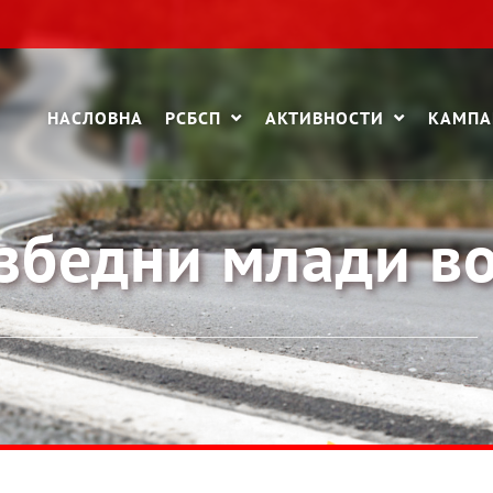
НАСЛОВНА
РСБСП
АКТИВНОСТИ
КАМП
езбедни млади в