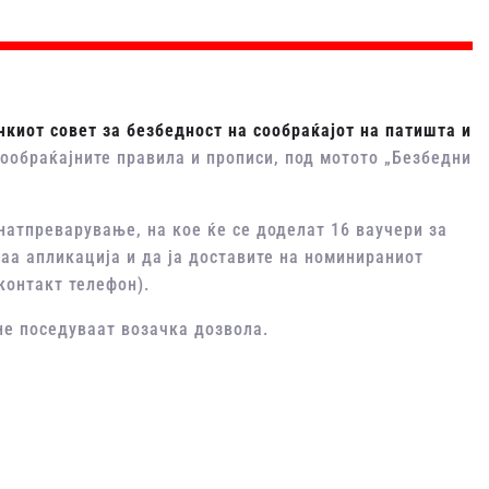
киот совет за
безбедност на сообраќајот
на
патишта и
ообраќајните правила и прописи, под мотото „Безбедни
 натпреварување, на кое ќе се доделат 16 ваучери за
ваа апликација и да jа доставите на номинираниот
контакт телефон).
 поседуваат возачка дозвола. ­­­­­