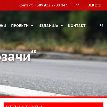
Контакт:
+389 (0)2 2700 047
ALB
|
|
АЊИ
ПРОЕКТИ
ИЗДАНИЈА
КОНТАКТ
озачи“