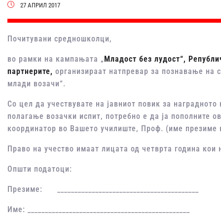
27 АПРИЛ 2017
Почитувани средношколци,
во рамки на кампањата „
Младост без лудост“,
Републич
партнерите
,
организираат натпревар за познавање на с
млади возачи“.
Со цел да учествувате на јавниот повик за наградното
полагање возачки испит, потребно е да ја пополните о
координатор во Вашето училиште, Проф. (име презиме 
Право на учество имаат лицата од четврта година кои не
Општи податоци:
Презиме: _________________________________________
Име: _______________________________________________