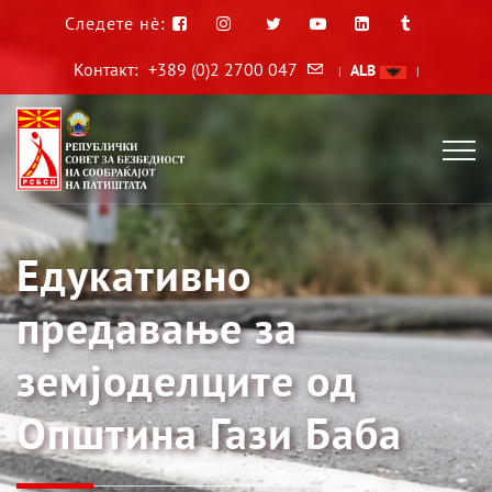
Следете нè:
Контакт:
+389 (0)2 2700 047
ALB
|
|
Едукативно
предавање за
земјоделците од
Општина Гази Баба