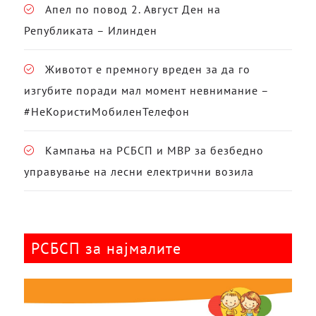
Апел по повод 2. Август Ден на
Републиката – Илинден
Животот е премногу вреден за да го
изгубите поради мал момент невнимание –
#НеКористиМобиленТелефон
Кампања на РСБСП и МВР за безбедно
управување на лесни електрични возила
РСБСП за најмалите