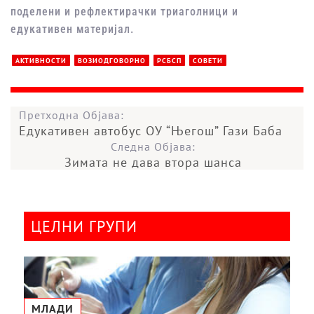
поделени и рефлектирачки триаголници и
едукативен материјал.
АКТИВНОСТИ
ВОЗИОДГОВОРНО
РСБСП
СОВЕТИ
Претходна Објава:
Едукативен автобус ОУ “Његош” Гази Баба
Следна Објава:
Зимата не дава втора шанса
ЦЕЛНИ ГРУПИ
МЛАДИ