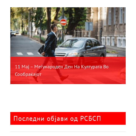
11 Мај – Меѓународен Ден На Културата Во
Сообраќајот
Последни објави од РСБСП