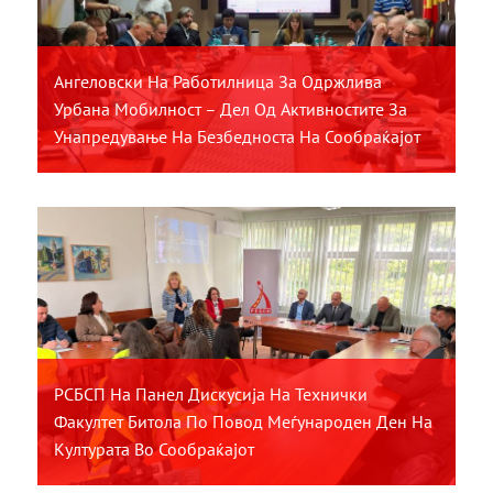
Ангеловски На Работилница За Одржлива
Урбана Мобилност – Дел Од Активностите За
Унапредување На Безбедноста На Сообраќајот
РСБСП На Панел Дискусија На Технички
Факултет Битола По Повод Меѓународен Ден На
Културата Во Сообраќајот