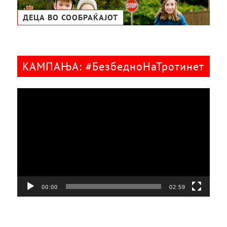
ДЕЦА ВО СООБРАЌАЈОТ
КАМПАЊА: #БезбедноНаТротинет
Видео
плејер
00:00
02:59