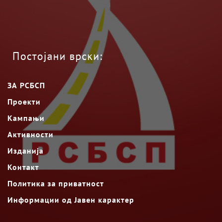
Постојани врски:
ЗА РСБСП
Проекти
Кампањи
Активности
Изданија
Контакт
Политика за приватност
Информации од Јавен карактер