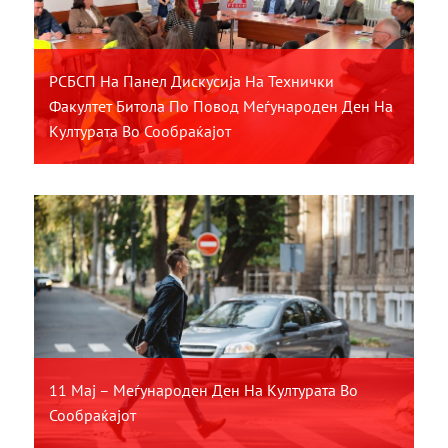
РСБСП На Панел Дискусија На Технички
Факултет Битола По Повод Меѓународен Ден На
Културата Во Сообраќајот
11 Мај – Меѓународен Ден На Културата Во
Сообраќајот