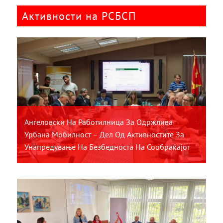
Активности на РСБСП
Ангеловски На Работилница За Одржлива
Урбана Мобилност – Дел Од Активностите За
Унапредување На Безбедноста На Сообраќајот