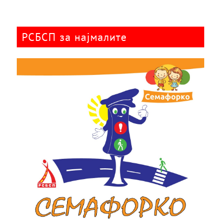
РСБСП за најмалите