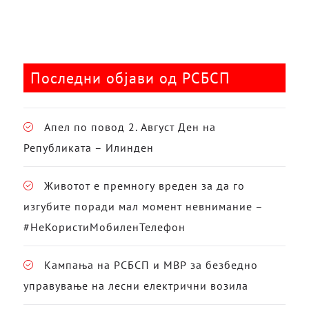
Последни објави од РСБСП
Апел по повод 2. Август Ден на
Републиката – Илинден
Животот е премногу вреден за да го
изгубите поради мал момент невнимание –
#НеКористиМобиленТелефон
Кампања на РСБСП и МВР за безбедно
управување на лесни електрични возила