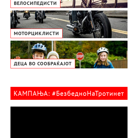
ВЕЛОСИПЕДИСТИ
МОТОРЦИКЛИСТИ
ДЕЦА ВО СООБРАЌАЈОТ
КАМПАЊА: #БезбедноНаТротинет
Видео
плејер