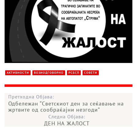
АКТИВНОСТИ
ВОЗИОДГОВОРНО
РСБСП
СОВЕТИ
Претходна Објава:
Одбележан “Светскиот ден за сеќавање на
жртвите од сообраќајни незгоди”
Следна Објава:
ДЕН НА ЖАЛОСТ