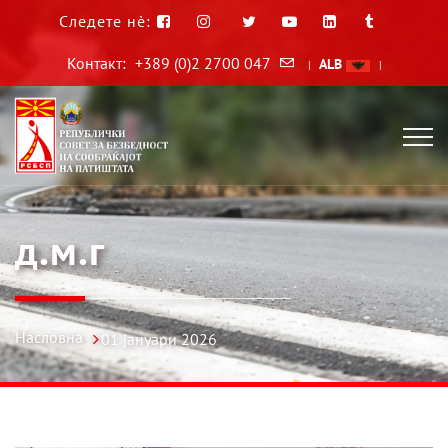
Следете нè:
Контакт:
+389 (0)2 2700 047
ALB
|
|
д.м.г
Насловна
01 јануари 2026