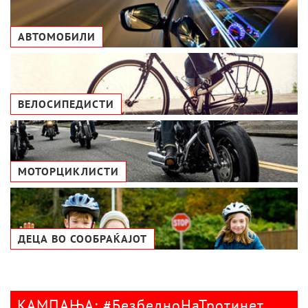
АВТОМОБИЛИ
ВЕЛОСИПЕДИСТИ
МОТОРЦИКЛИСТИ
ДЕЦА ВО СООБРАЌАЈОТ
КАМПАЊА: #БезбедноНаТротинет