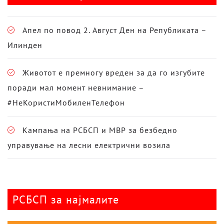
Апел по повод 2. Август Ден на Републиката –
Илинден
Животот е премногу вреден за да го изгубите
поради мал момент невнимание –
#НеКористиМобиленТелефон
Кампања на РСБСП и МВР за безбедно
управување на лесни електрични возила
РСБСП за најмалите