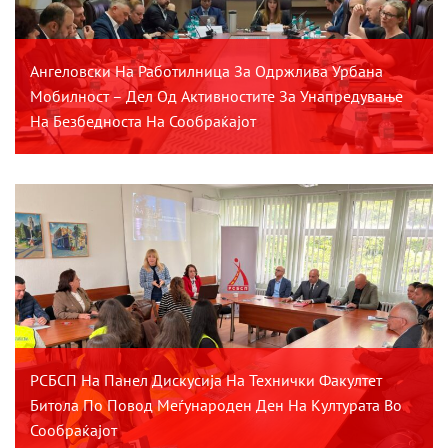
Ангеловски На Работилница За Одржлива Урбана
Мобилност – Дел Од Активностите За Унапредување
На Безбедноста На Сообраќајот
РСБСП На Панел Дискусија На Технички Факултет
Битола По Повод Меѓународен Ден На Културата Во
Сообраќајот