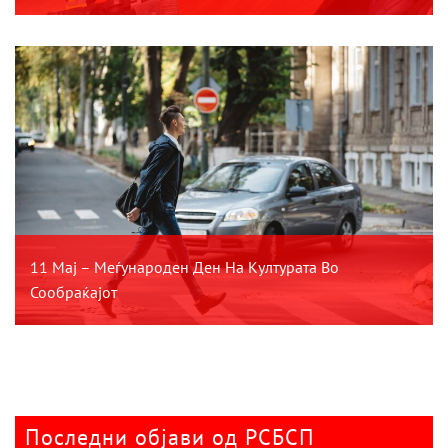
11 Мај – Меѓународен Ден На Културата Во
Сообраќајот
Последни објави од РСБСП