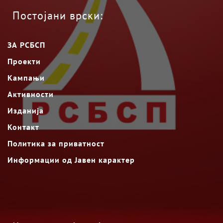
Постојани врски:
ЗА РСБСП
Проекти
Кампањи
Активности
Изданија
Контакт
Политика за приватност
Информации од Јавен карактер