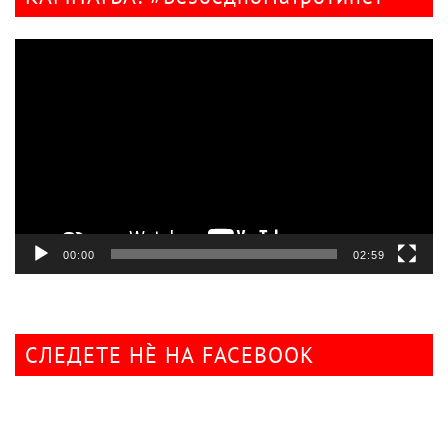
Видео
плејер
00:00
02:59
СЛЕДЕТЕ НÈ НА FACEBOOK